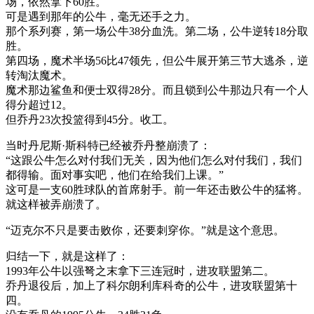
场，依然拿下60胜。
可是遇到那年的公牛，毫无还手之力。
那个系列赛，第一场公牛38分血洗。第二场，公牛逆转18分取
胜。
第四场，魔术半场56比47领先，但公牛展开第三节大逃杀，逆
转淘汰魔术。
魔术那边鲨鱼和便士双得28分。而且锁到公牛那边只有一个人
得分超过12。
但乔丹23次投篮得到45分。收工。
当时丹尼斯·斯科特已经被乔丹整崩溃了：
“这跟公牛怎么对付我们无关，因为他们怎么对付我们，我们
都得输。面对事实吧，他们在给我们上课。”
这可是一支60胜球队的首席射手。前一年还击败公牛的猛将。
就这样被弄崩溃了。
“迈克尔不只是要击败你，还要刺穿你。”就是这个意思。
归结一下，就是这样了：
1993年公牛以强弩之末拿下三连冠时，进攻联盟第二。
乔丹退役后，加上了科尔朗利库科奇的公牛，进攻联盟第十
四。