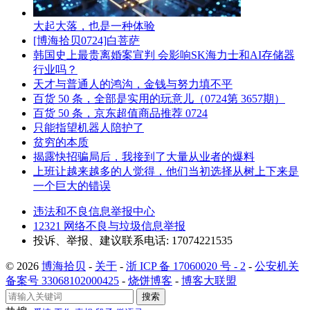
大起大落，也是一种体验
[博海拾贝0724]白菩萨
韩国史上最贵离婚案宣判 会影响SK海力士和AI存储器
行业吗？
天才与普通人的鸿沟，金钱与努力填不平
百货 50 条，全部是实用的玩意儿（0724第 3657期）
百货 50 条，京东超值商品推荐 0724
只能指望机器人陪护了
贫穷的本质
揭露快招骗局后，我接到了大量从业者的爆料
上班让越来越多的人觉得，他们当初选择从树上下来是
一个巨大的错误
违法和不良信息举报中心
12321 网络不良与垃圾信息举报
投诉、举报、建议联系电话: 17074221535
© 2026
博海拾贝
-
关于
-
浙 ICP 备 17060020 号 - 2
-
公安机关
备案号 33068102000425
-
烧饼博客
-
博客大联盟
搜索