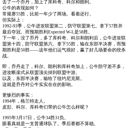
去了一个乔丹，加上了库科奇、科尔和朗利。
公牛的表现如何？
常规赛55胜，比前一年少了两场。看着还行。
但实际上：
1992-93季，公牛进攻联盟第二，防守联盟第七。拿下57胜并
最后夺冠。而预期胜利Expected W-L是58胜。
下一年，没了乔丹，多了库科奇、科尔和朗利后，公牛进攻联
盟第十四，防守联盟第六。拿下55胜，输在东部半决赛，而预
期胜利是50胜——这年他们运气很好，赢了好几场要命的绞杀
战。
即，乔丹走了，科尔、朗利和库科奇加上，公牛防守差不多，
进攻断崖式从联盟顶尖掉到联盟中游。
以及，东部半决赛，输给了纽约尼克斯。
这就是乔丹对公牛实实在在的影响。
更惨烈的事实：
1994年，格兰特走人。
皮彭、科尔、库科奇们带的公牛怎么样呢？
1995年3月17日，公牛34胜31负。
眼看真就是一支普通球队了。季后赛都不算稳。