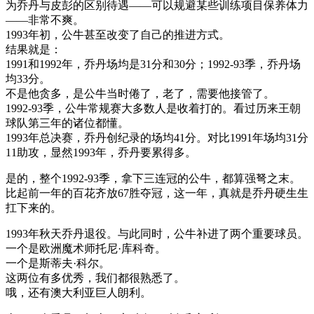
为乔丹与皮彭的区别待遇——可以规避某些训练项目保养体力
——非常不爽。
1993年初，公牛甚至改变了自己的推进方式。
结果就是：
1991和1992年，乔丹场均是31分和30分；1992-93季，乔丹场
均33分。
不是他贪多，是公牛当时倦了，老了，需要他接管了。
1992-93季，公牛常规赛大多数人是收着打的。看过历来王朝
球队第三年的诸位都懂。
1993年总决赛，乔丹创纪录的场均41分。对比1991年场均31分
11助攻，显然1993年，乔丹要累得多。
是的，整个1992-93季，拿下三连冠的公牛，都算强弩之末。
比起前一年的百花齐放67胜夺冠，这一年，真就是乔丹硬生生
扛下来的。
1993年秋天乔丹退役。与此同时，公牛补进了两个重要球员。
一个是欧洲魔术师托尼·库科奇。
一个是斯蒂夫·科尔。
这两位有多优秀，我们都很熟悉了。
哦，还有澳大利亚巨人朗利。