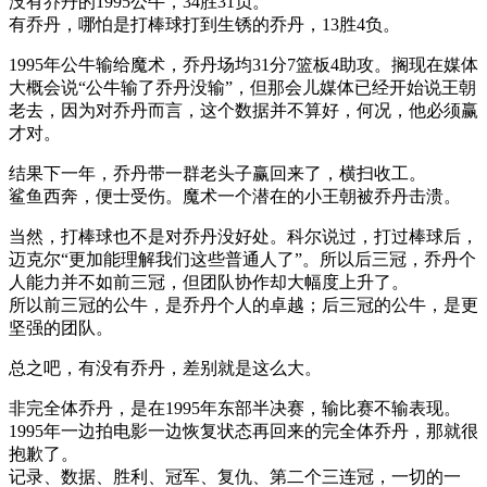
没有乔丹的1995公牛，34胜31负。
有乔丹，哪怕是打棒球打到生锈的乔丹，13胜4负。
1995年公牛输给魔术，乔丹场均31分7篮板4助攻。搁现在媒体
大概会说“公牛输了乔丹没输”，但那会儿媒体已经开始说王朝
老去，因为对乔丹而言，这个数据并不算好，何况，他必须赢
才对。
结果下一年，乔丹带一群老头子赢回来了，横扫收工。
鲨鱼西奔，便士受伤。魔术一个潜在的小王朝被乔丹击溃。
当然，打棒球也不是对乔丹没好处。科尔说过，打过棒球后，
迈克尔“更加能理解我们这些普通人了”。所以后三冠，乔丹个
人能力并不如前三冠，但团队协作却大幅度上升了。
所以前三冠的公牛，是乔丹个人的卓越；后三冠的公牛，是更
坚强的团队。
总之吧，有没有乔丹，差别就是这么大。
非完全体乔丹，是在1995年东部半决赛，输比赛不输表现。
1995年一边拍电影一边恢复状态再回来的完全体乔丹，那就很
抱歉了。
记录、数据、胜利、冠军、复仇、第二个三连冠，一切的一