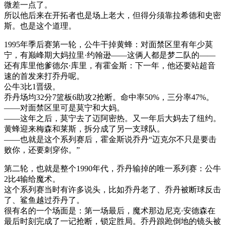
微差一点了。
所以他后来在开拓者也是场上老大，但得分须靠拉希德和史密
斯。也是这个道理。
1995年季后赛第一轮，公牛干掉黄蜂：对面禁区里有年少莫
宁，有巅峰期大妈拉里·约翰逊——这俩人都是梦二队的——
还有库里他爹德尔·库里，有霍金斯：下一年，他还要站超音
速的首发来打乔丹呢。
公牛3比1晋级。
乔丹场均32分7篮板6助攻2抢断。命中率50%，三分率47%。
——对面禁区里可是莫宁和大妈。
——这年之后，莫宁去了迈阿密热。又一年后大妈去了纽约。
黄蜂迎来梅森和莱斯，拆分成了另一支球队。
——也就是这个系列赛后，霍金斯说乔丹“迈克尔不只是要击
败你，还要刺穿你。”
第二轮，也就是整个1990年代，乔丹输掉的唯一系列赛：公牛
2比4输给魔术。
这个系列赛当时有许多说头，比如乔丹老了、乔丹被断球反击
了、鲨鱼越过乔丹了。
很有名的一个场面是：第一场最后，魔术那边尼克·安德森在
最后时刻完成了一记抢断，锁定胜局。乔丹踉跄倒地的镜头被