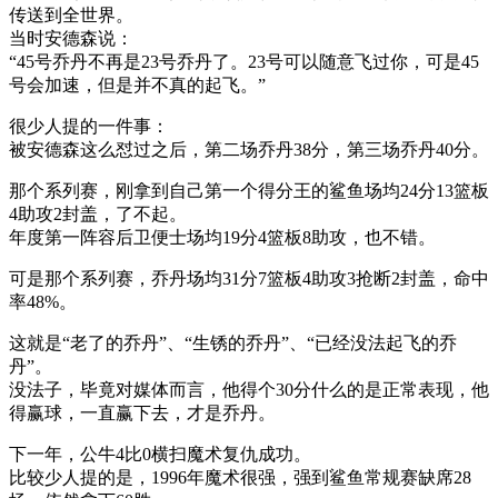
传送到全世界。
当时安德森说：
“45号乔丹不再是23号乔丹了。23号可以随意飞过你，可是45
号会加速，但是并不真的起飞。”
很少人提的一件事：
被安德森这么怼过之后，第二场乔丹38分，第三场乔丹40分。
那个系列赛，刚拿到自己第一个得分王的鲨鱼场均24分13篮板
4助攻2封盖，了不起。
年度第一阵容后卫便士场均19分4篮板8助攻，也不错。
可是那个系列赛，乔丹场均31分7篮板4助攻3抢断2封盖，命中
率48%。
这就是“老了的乔丹”、“生锈的乔丹”、“已经没法起飞的乔
丹”。
没法子，毕竟对媒体而言，他得个30分什么的是正常表现，他
得赢球，一直赢下去，才是乔丹。
下一年，公牛4比0横扫魔术复仇成功。
比较少人提的是，1996年魔术很强，强到鲨鱼常规赛缺席28