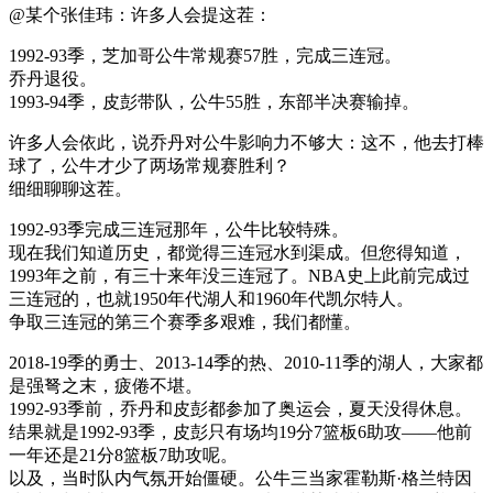
@某个张佳玮：许多人会提这茬：
1992-93季，芝加哥公牛常规赛57胜，完成三连冠。
乔丹退役。
1993-94季，皮彭带队，公牛55胜，东部半决赛输掉。
许多人会依此，说乔丹对公牛影响力不够大：这不，他去打棒
球了，公牛才少了两场常规赛胜利？
细细聊聊这茬。
1992-93季完成三连冠那年，公牛比较特殊。
现在我们知道历史，都觉得三连冠水到渠成。但您得知道，
1993年之前，有三十来年没三连冠了。NBA史上此前完成过
三连冠的，也就1950年代湖人和1960年代凯尔特人。
争取三连冠的第三个赛季多艰难，我们都懂。
2018-19季的勇士、2013-14季的热、2010-11季的湖人，大家都
是强弩之末，疲倦不堪。
1992-93季前，乔丹和皮彭都参加了奥运会，夏天没得休息。
结果就是1992-93季，皮彭只有场均19分7篮板6助攻——他前
一年还是21分8篮板7助攻呢。
以及，当时队内气氛开始僵硬。公牛三当家霍勒斯·格兰特因