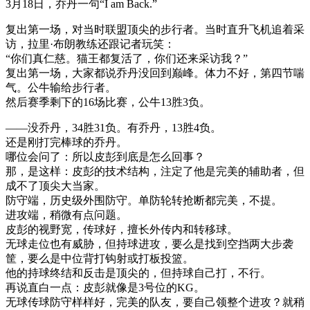
3月18日，乔丹一句“I am Back.”
复出第一场，对当时联盟顶尖的步行者。当时直升飞机追着采
访，拉里·布朗教练还跟记者玩笑：
“你们真仁慈。猫王都复活了，你们还来采访我？”
复出第一场，大家都说乔丹没回到巅峰。体力不好，第四节喘
气。公牛输给步行者。
然后赛季剩下的16场比赛，公牛13胜3负。
——没乔丹，34胜31负。有乔丹，13胜4负。
还是刚打完棒球的乔丹。
哪位会问了：所以皮彭到底是怎么回事？
那，是这样：皮彭的技术结构，注定了他是完美的辅助者，但
成不了顶尖大当家。
防守端，历史级外围防守。单防轮转抢断都完美，不提。
进攻端，稍微有点问题。
皮彭的视野宽，传球好，擅长外传内和转移球。
无球走位也有威胁，但持球进攻，要么是找到空挡两大步袭
筐，要么是中位背打钩射或打板投篮。
他的持球终结和反击是顶尖的，但持球自己打，不行。
再说直白一点：皮彭就像是3号位的KG。
无球传球防守样样好，完美的队友，要自己领整个进攻？就稍