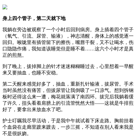
身上四个管子，第二天就下地
我躺在旁边被观察了一个小时后回到病房。身上插着四个管子
（氧气、引流、尿管、输液），神志清醒，身体上的感觉逐一
回归。喉咙里有插管留下的擦伤，嘴唇干裂，又不让喝水，伤
口隐隐作痛，我知道该睡觉但是睡不着……这六个小时才是真
正的煎熬。
到了晚上，拔掉脚上的针才迷迷糊糊睡过去，心里想着一早醒
来又要抽血，也睡不安稳。
第二天醒来感觉好多了，抽血，重新扎针输液，拔尿管。手术
当时虽然没有痛苦，但拔尿管让我倒吸了一口凉气。想到拆钢
板时还得这么来一遭，梅花就落满了南四环。拔完后我躺着缓
了许久，扭头看着肩膀上的引流管恍然大悟——这就是牛排煎
好了，要拿出来放血水了吧。
护士叮嘱我尽早活动，于是我中午就试着下床走路。胸前挂着
个血袋在走廊里踱来踱去，一步三摇，不知道在别人看来我是
不是很妖娆。