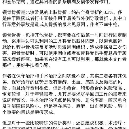
和悬吊结构，通过其附着的多条肌肉及韧带发挥作用。
锁骨骨折是比较常见的上肢骨折，约占全身骨折的3.3%。多
是由于跌落或者打击直接作用于肩关节外侧导致骨折，其中自
行车意外事故是造成其骨折的最常见原因，作者不幸中枪。
锁骨骨折，包括其他骨折，都需要在伤后第一时间进行固定制
动。采用手边可以利用的工具将受伤肢体固定，以避免搬运、
就诊过程中骨折端反复活动刺激周围组织，造成疼痛及二次伤
害。锁骨骨折时，可以使用围巾或者布带将受伤手臂悬吊于颈
部来缓解疼痛。如果实在没有工具可以利用，那就像本文作者
那样，用好手扶着伤臂。
作者在保守治疗和手术治疗之间犹豫不定，其实二者各有其优
劣。保守治疗的优势是没有麻醉、出血、感染以及瘢痕的风
险，而且治疗费用很低。但是不愈合、畸形愈合的风险较高，
恢复较慢，对于年轻患者，尤其是要求尽早回归工作的患者来
说病程较长。手术治疗的优点是恢复快、愈合率高，畸形愈合
及功能障碍风险小。但是存在感染、麻醉、出血等风险，另一
个重要的问题是疤痕形成。
但是对于一些比较特殊的骨折类型，还是建议积极手术治疗：
包括短缩超过2厘米或者移位大于2厘米、开放骨折、骨折端顶