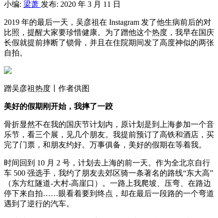
小编:
梁萧
发布: 2020 年 3 月 11 日
2019 年的最后一天，吴彦祖在 Instagram 发了他生病前后的对
比照，提醒大家要珍惜健康。为了蹭他这个热度，我早在国庆
长假就提前摔断了锁骨，并且在住院期间发了高度神似的两张
自拍。
蹭吴彦祖热度丨作者供图
美好的假期刚开始，我摔了一跤
骨折显然不在我的国庆节计划内，原计划是到上海参加一个音
乐节，看三个展，见几个朋友。我提前预订了高铁和酒店，买
完了门票，和朋友约好。万事俱备，美好的假期在等着我。
时间回到 10 月 2 号，计划去上海的前一天。作为全北京自行
车 500 强选手，我约了朋友去郊区骑一条著名的路线“东大高”
（东方红隧道-大村-高崖口）。一路上我爬坡、压弯、在路边
停下来自拍……眼看着要到终点，却在最后一段路的一个弯道
遇到了逆行的汽车。