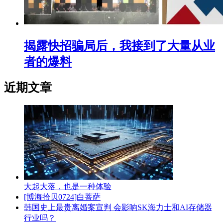
揭露快招骗局后，我接到了大量从业
者的爆料
近期文章
大起大落，也是一种体验
[博海拾贝0724]白菩萨
韩国史上最贵离婚案宣判 会影响SK海力士和AI存储器
行业吗？