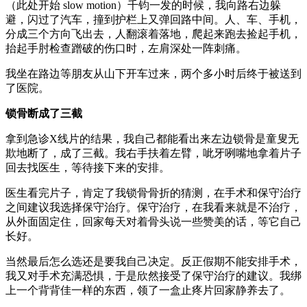
（此处开始 slow motion）千钧一发的时候，我向路右边躲
避，闪过了汽车，撞到护栏上又弹回路中间。人、车、手机，
分成三个方向飞出去，人翻滚着落地，爬起来跑去捡起手机，
抬起手肘检查蹭破的伤口时，左肩深处一阵刺痛。
我坐在路边等朋友从山下开车过来，两个多小时后终于被送到
了医院。
锁骨断成了三截
拿到急诊X线片的结果，我自己都能看出来左边锁骨是童叟无
欺地断了，成了三截。我右手扶着左臂，呲牙咧嘴地拿着片子
回去找医生，等待接下来的安排。
医生看完片子，肯定了我锁骨骨折的猜测，在手术和保守治疗
之间建议我选择保守治疗。保守治疗，在我看来就是不治疗，
从外面固定住，回家每天对着骨头说一些赞美的话，等它自己
长好。
当然最后怎么选还是要我自己决定。反正假期不能安排手术，
我又对手术充满恐惧，于是欣然接受了保守治疗的建议。我绑
上一个背背佳一样的东西，领了一盒止疼片回家静养去了。