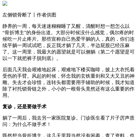
左侧锁骨断了丨作者供图
静养的一周，每天迷迷糊糊睡了又醒，清醒时想一想怎么以
“骨折博主”的身份出道。大部分时候没什么感觉，偶尔疼的时
候吃一片止疼片。那些宣称自己热爱平躺的人，真的，你们连
续平躺一周试试吧，反正我才躺了几天，半边屁股已经压麻
了。这一周里，我最大的愿望就是可以侧躺（第二个愿望是可
以一下就把裤子脱到底）。
后面几天我会艰难地起床，艰难地下楼买咖啡，披上大衣托着
受伤的手臂。风起的时候，怀念我的玄铁重剑和又大又丑的神
雕。失去才会珍惜，连转头都需要用手辅助的时候，我才知道
除了衬托锁骨链之外，小小的一根骨头竟然还有这么重要的作
用。
复诊，还是要做手术
躺了一周后，我去另一家医院复诊。门诊医生看了片子厉声质
问：为什么不做手术！
既然想当骨折博主，这几天里我当然没有闲着，查了资料，也