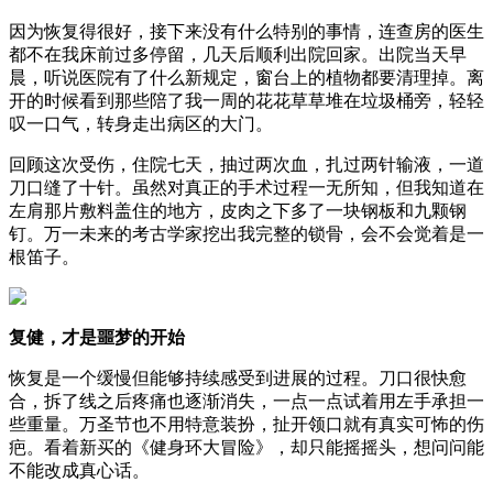
因为恢复得很好，接下来没有什么特别的事情，连查房的医生
都不在我床前过多停留，几天后顺利出院回家。出院当天早
晨，听说医院有了什么新规定，窗台上的植物都要清理掉。离
开的时候看到那些陪了我一周的花花草草堆在垃圾桶旁，轻轻
叹一口气，转身走出病区的大门。
回顾这次受伤，住院七天，抽过两次血，扎过两针输液，一道
刀口缝了十针。虽然对真正的手术过程一无所知，但我知道在
左肩那片敷料盖住的地方，皮肉之下多了一块钢板和九颗钢
钉。万一未来的考古学家挖出我完整的锁骨，会不会觉着是一
根笛子。
复健，才是噩梦的开始
恢复是一个缓慢但能够持续感受到进展的过程。刀口很快愈
合，拆了线之后疼痛也逐渐消失，一点一点试着用左手承担一
些重量。万圣节也不用特意装扮，扯开领口就有真实可怖的伤
疤。看着新买的《健身环大冒险》，却只能摇摇头，想问问能
不能改成真心话。