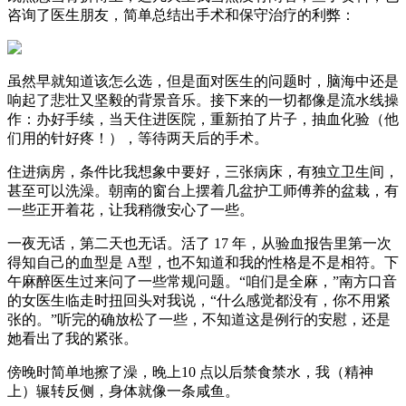
咨询了医生朋友，简单总结出手术和保守治疗的利弊：
虽然早就知道该怎么选，但是面对医生的问题时，脑海中还是
响起了悲壮又坚毅的背景音乐。接下来的一切都像是流水线操
作：办好手续，当天住进医院，重新拍了片子，抽血化验（他
们用的针好疼！），等待两天后的手术。
住进病房，条件比我想象中要好，三张病床，有独立卫生间，
甚至可以洗澡。朝南的窗台上摆着几盆护工师傅养的盆栽，有
一些正开着花，让我稍微安心了一些。
一夜无话，第二天也无话。活了 17 年，从验血报告里第一次
得知自己的血型是 A型，也不知道和我的性格是不是相符。下
午麻醉医生过来问了一些常规问题。“咱们是全麻，”南方口音
的女医生临走时扭回头对我说，“什么感觉都没有，你不用紧
张的。”听完的确放松了一些，不知道这是例行的安慰，还是
她看出了我的紧张。
傍晚时简单地擦了澡，晚上10 点以后禁食禁水，我（精神
上）辗转反侧，身体就像一条咸鱼。