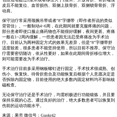
皮且不能复位、血管损伤、双侧上肢骨折、双侧锁骨骨折、浮
动肩。
保守治疗常采用颈腕吊带或者“8”字绷带（即作者所说的类似
背背佳）。一般制动4~6周，在此期间就要克服疼痛的问题，
部分患者即使口服止痛药物也不能很好缓解，夜间更甚。疼痛
一般在1~2周内缓解，一些患者因无法忍受疼痛改为手术治
疗。目前认为两种固定方式的效果无差异，但是“8”字绷带舒
适度较差，很多患者不能坚持使用，所以目前不推荐。保守治
疗需要密切随访，依从性要好，如果在此期间骨折移位增大，
则可能需要改为手术治疗。
手术治疗目前多采用钢板螺钉进行固定，手术技术很成熟、创
伤小、恢复快。待骨折愈合及功能恢复后根据个人意愿决定是
否拆除内固定物，目前使用的绝大多数内固定材料均不影响核
磁检查。
无论保守治疗还是手术治疗，均需积极进行功能锻炼，并且要
保持乐观的心态。通过良好的治疗，绝大多数患者可以恢复到
伤前的运动功能水平。
来源：果壳 微信号：Guokr42