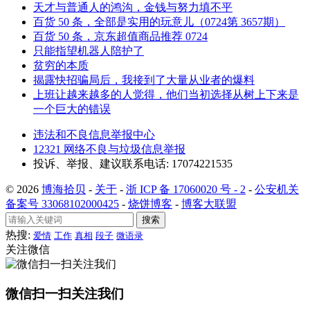
天才与普通人的鸿沟，金钱与努力填不平
百货 50 条，全部是实用的玩意儿（0724第 3657期）
百货 50 条，京东超值商品推荐 0724
只能指望机器人陪护了
贫穷的本质
揭露快招骗局后，我接到了大量从业者的爆料
上班让越来越多的人觉得，他们当初选择从树上下来是
一个巨大的错误
违法和不良信息举报中心
12321 网络不良与垃圾信息举报
投诉、举报、建议联系电话: 17074221535
© 2026
博海拾贝
-
关于
-
浙 ICP 备 17060020 号 - 2
-
公安机关
备案号 33068102000425
-
烧饼博客
-
博客大联盟
搜索
热搜:
爱情
工作
真相
段子
微语录
关注微信
微信扫一扫关注我们