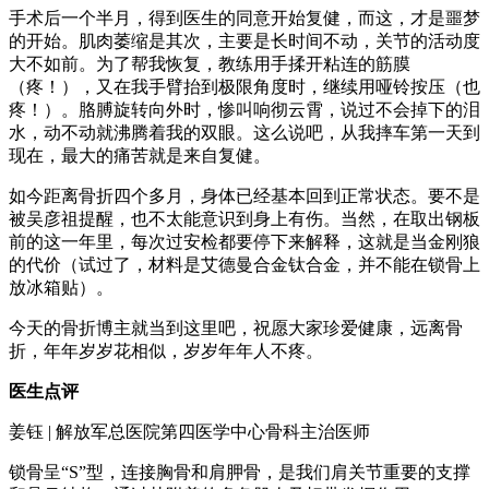
手术后一个半月，得到医生的同意开始复健，而这，才是噩梦
的开始。肌肉萎缩是其次，主要是长时间不动，关节的活动度
大不如前。为了帮我恢复，教练用手揉开粘连的筋膜
（疼！），又在我手臂抬到极限角度时，继续用哑铃按压（也
疼！）。胳膊旋转向外时，惨叫响彻云霄，说过不会掉下的泪
水，动不动就沸腾着我的双眼。这么说吧，从我摔车第一天到
现在，最大的痛苦就是来自复健。
如今距离骨折四个多月，身体已经基本回到正常状态。要不是
被吴彦祖提醒，也不太能意识到身上有伤。当然，在取出钢板
前的这一年里，每次过安检都要停下来解释，这就是当金刚狼
的代价（试过了，材料是艾德曼合金钛合金，并不能在锁骨上
放冰箱贴）。
今天的骨折博主就当到这里吧，祝愿大家珍爱健康，远离骨
折，年年岁岁花相似，岁岁年年人不疼。
医生点评
姜钰 | 解放军总医院第四医学中心骨科主治医师
锁骨呈“S”型，连接胸骨和肩胛骨，是我们肩关节重要的支撑