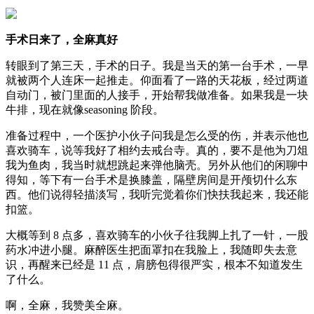
手术日来了，全麻真好
转眼到了第三天，手术的日子。我是当天的第一台手术，一早
就被两个人连床一起推走。仰面看了一路的天花板，经过两道
自动门，被门里面的人接手，开始帮我做准备。如果我是一块
牛排，现在就像seasoning 阶段。
准备过程中，一个医护小伙子问我是怎么受的伤，并表示他也
喜欢骑车，说等我好了相约去戒台寺。真的，要不是他为刀俎
我为鱼肉，我当时就想跳起来弹他脑壳。另外从他们的闲聊中
得知，等下有一台手术是换膝盖，隔壁房间是开颅切什么东
西。他们说得轻描淡写，我听完觉着你们快扶我起来，我还能
扣篮。
大概等到 8 点多，喜欢骑车的小伙子往我脚上扎了一针，一股
药水冲进小腿。麻醉医生把面罩扣在我脸上，我随即失去意
识，再醒来已经是 11 点，肩膀包得很严实，根本不知道发生
了什么。
啊，全麻，我赞美全麻。