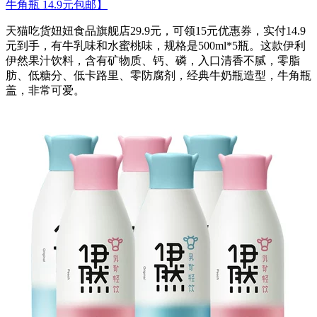
牛角瓶 14.9元包邮】
天猫吃货妞妞食品旗舰店29.9元，可领15元优惠券，实付14.9
元到手，有牛乳味和水蜜桃味，规格是500ml*5瓶。这款伊利
伊然果汁饮料，含有矿物质、钙、磷，入口清香不腻，零脂
肪、低糖分、低卡路里、零防腐剂，经典牛奶瓶造型，牛角瓶
盖，非常可爱。