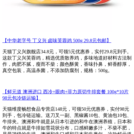
【中华老字号 丁义兴 卤味芙蓉鸡 500g 29.8元包邮】
天猫丁义兴旗舰店34.8元，可领5元优惠券，实付29.8元到手。
这款丁义兴芙蓉鸡，精选优质散养鸡，多味地道好材料古法制
作，肉肥不腻，瘦而不柴；颜色酥黄，香味扑鼻，鲜香醇厚，
真空包装，高温杀菌，不添加防腐剂，规格：500g。
【鲜元道 澳洲进口 西冷+眼肉+菲力原切牛排套餐 100g*10片
98元包冷链运输】
天猫维度畅想食品专营店148元，可领50元优惠券，实付98元
到手，包冷链运输。送刀叉一副、黑椒酱10包、黄油包10包、
牛排夹。澳洲和牛就是从日本引进的和牛在澳洲养殖，日本和
牛的特点就是牛排如雪花状分布，口感鲜嫩多汁，不柴不肥，