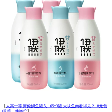
【
人高一等 海䲞鲷鱼罐头 165*3罐 大块鱼肉看得见 21.8元包
邮 第二件半价
】