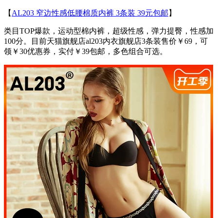
【
AL203 窄边性感低腰棉质内裤 3条装 39元包邮
】
类目TOP爆款，运动型棉内裤，超级性感，弹力提臀，性感加
100分。目前天猫旗舰店al203内衣旗舰店3条装售价￥69，可
领￥30优惠券，实付￥39包邮，多色组合可选。