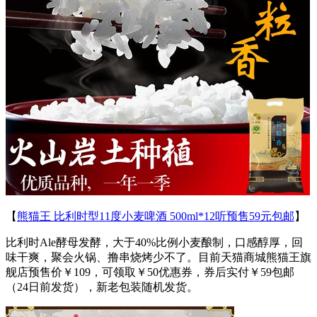
【
熊猫王 比利时型11度小麦啤酒 500ml*12听预售59元包邮
】
比利时Ale酵母发酵，大于40%比例小麦酿制，口感醇厚，回
味干爽，聚会火锅、撸串烧烤少不了。目前天猫商城熊猫王旗
舰店预售价￥109，可领取￥50优惠券，券后实付￥59包邮
（24日前发货），新老包装随机发货。