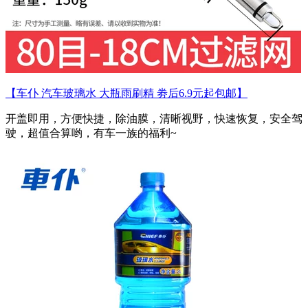
【车仆 汽车玻璃水 大瓶雨刷精 劵后6.9元起包邮】
开盖即用，方便快捷，除油膜，清晰视野，快速恢复，安全驾
驶，超值合算哟，有车一族的福利~