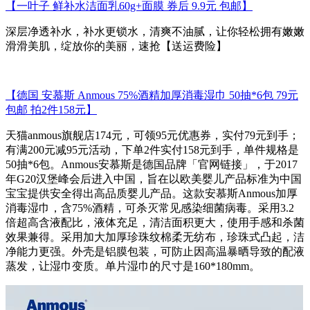
【一叶子 鲜补水洁面乳60g+面膜 券后 9.9元 包邮】
深层净透补水，补水更锁水，清爽不油腻，让你轻松拥有嫩嫩
滑滑美肌，绽放你的美丽，速抢【送运费险】
【德国 安慕斯 Anmous 75%酒精加厚消毒湿巾 50抽*6包 79元
包邮 拍2件158元】
天猫anmous旗舰店174元，可领95元优惠券，实付79元到手；
有满200元减95元活动，下单2件实付158元到手，单件规格是
50抽*6包。Anmous安慕斯是德国品牌「官网链接」，于2017
年G20汉堡峰会后进入中国，旨在以欧美婴儿产品标准为中国
宝宝提供安全得出高品质婴儿产品。这款安慕斯Anmous加厚
消毒湿巾，含75%酒精，可杀灭常见感染细菌病毒。采用3.2
倍超高含液配比，液体充足，清洁面积更大，使用手感和杀菌
效果兼得。采用加大加厚珍珠纹棉柔无纺布，珍珠式凸起，洁
净能力更强。外壳是铝膜包装，可防止因高温暴晒导致的配液
蒸发，让湿巾变质。单片湿巾的尺寸是160*180mm。