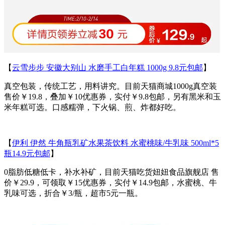
【
云雪步步 安徽大别山 水磨手工白年糕 1000g 9.8元包邮
】
真空包装，传统工艺，用料讲究。目前天猫商城1000g真空装
售价￥19.8，叠加￥10优惠券，实付￥9.8包邮，另有黑米和玉
米年糕可选。口感糯弹，下火锅、煎、炸都好吃。
【
伊利 伊然 牛角瓶乳矿水果茶饮料 水蜜桃味/牛乳味 500ml*5
瓶14.9元包邮
】
0脂肪低糖低卡，补水补矿，目前天猫吃货妞妞食品旗舰店 售
价￥29.9，可领取￥15优惠券，实付￥14.9包邮，水蜜桃、牛
乳味可选，折合￥3/瓶，超市5元一瓶。