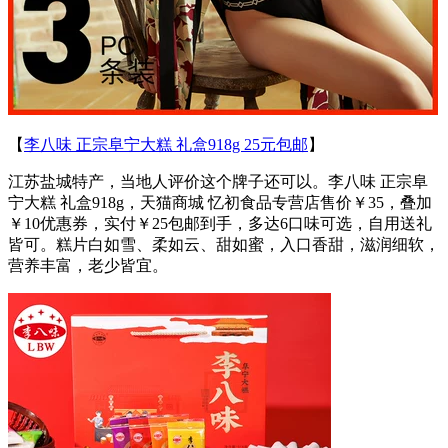
【
李八味 正宗阜宁大糕 礼盒918g 25元包邮
】
江苏盐城特产，当地人评价这个牌子还可以。李八味 正宗阜
宁大糕 礼盒918g，天猫商城 忆初食品专营店售价￥35，叠加
￥10优惠券，实付￥25包邮到手，多达6口味可选，自用送礼
皆可。糕片白如雪、柔如云、甜如蜜，入口香甜，滋润细软，
营养丰富，老少皆宜。