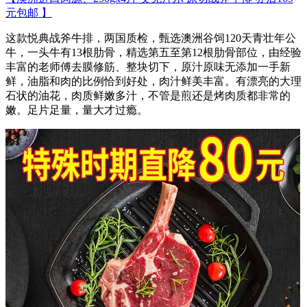
元包邮 】
这款悦典战斧牛排，两国质检，甄选澳洲谷饲120天青壮年公
牛，一头牛有13根肋骨，精选第五至第12根肋骨部位，由经验
丰富的老师傅去膜修筋、整块切下，原汁原味无添加一手新
鲜，油脂和肉的比例恰到好处，肉汁鲜美丰富。有漂亮的大理
石状的油花，肉质鲜嫩多汁，不管是煎还是烤肉质都非常的
嫩。足片足量，量大才过瘾。