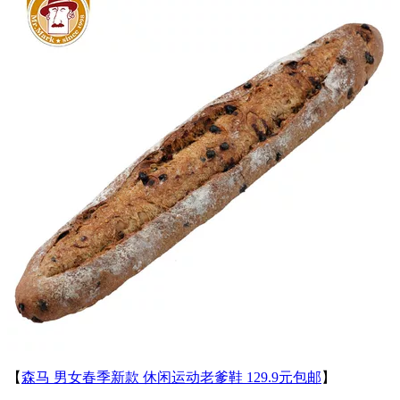
【
森马 男女春季新款 休闲运动老爹鞋 129.9元包邮
】