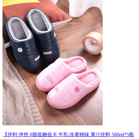
【伊利 伊然 0脂低糖低卡 牛乳/水蜜桃味 果汁饮料 500ml*5瓶