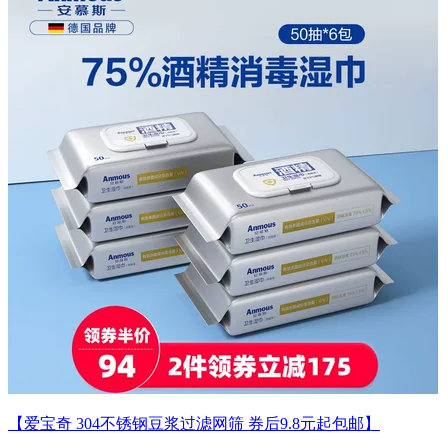
【爱宝奇 304不锈钢豆浆过滤网筛 券后9.8元起包邮】