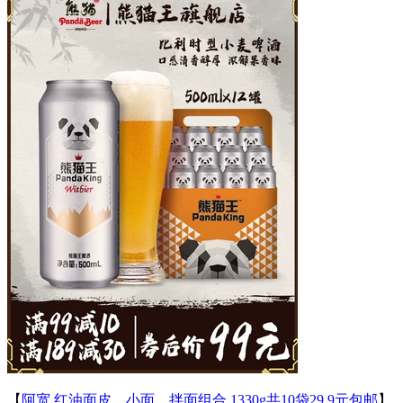
【
阿宽 红油面皮、小面、拌面组合 1330g共10袋29.9元包邮
】