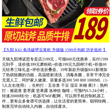
【九阳 K61 免洗破壁豆浆机 升级版 1599元包邮 历史低价 】
天猫九阳博诺思专卖店2199元，可领600元优惠券，实付1599
元到手，送价值399元磨粉机+价值199元九阳榨汁机+价值69
元轻养三味礼盒+评价送折叠壶。19年新款升级版K61新增加
了热烘除菌的功能，高温喷射清洗，消毒杀菌，非常干净完全
无需人工，呵护家人健康。容量多选300 500 800 1000ML（1-
5人左右使用）；生料打：五谷浆 干豆 湿豆 米糊 果汁；熟料
打：猴菇浆 姜枣露 坚果露 洛神饮 咖啡；可预约0.5-24小时，
转速20000转/分；机器可WiFi配网，可以用手机控制机器工
作，更有众多食谱可供选择，让生活变的更简单。聪明转阀，
制浆完毕自动转入内侧，自动排废水。