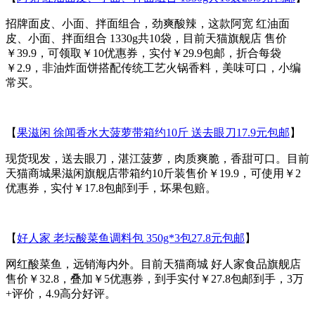
招牌面皮、小面、拌面组合，劲爽酸辣，这款阿宽 红油面
皮、小面、拌面组合 1330g共10袋，目前天猫旗舰店 售价
￥39.9，可领取￥10优惠券，实付￥29.9包邮，折合每袋
￥2.9，非油炸面饼搭配传统工艺火锅香料，美味可口，小编
常买。
【
果滋闲 徐闻香水大菠萝带箱约10斤 送去眼刀17.9元包邮
】
现货现发，送去眼刀，湛江菠萝，肉质爽脆，香甜可口。目前
天猫商城果滋闲旗舰店带箱约10斤装售价￥19.9，可使用￥2
优惠券，实付￥17.8包邮到手，坏果包赔。
【
好人家 老坛酸菜鱼调料包 350g*3包27.8元包邮
】
网红酸菜鱼，远销海内外。目前天猫商城 好人家食品旗舰店
售价￥32.8，叠加￥5优惠券，到手实付￥27.8包邮到手，3万
+评价，4.9高分好评。