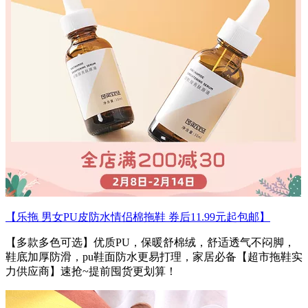
【乐拖 男女PU皮防水情侣棉拖鞋 券后11.99元起包邮】
【多款多色可选】优质PU，保暖舒棉绒，舒适透气不闷脚，
鞋底加厚防滑，pu鞋面防水更易打理，家居必备【超市拖鞋实
力供应商】速抢~提前囤货更划算！