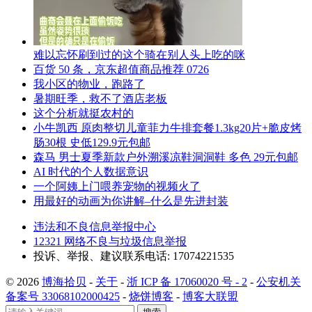
难以忘怀刷到过的这个骑在别人头上吃的咪
百货 50 条，京东超值商品推荐 0726
我小区的物业，跑路了
暑期旺季，救不了酒店老板
这个分析就挺农村的
小牛凯西 原肉整切儿童菲力牛排套餐1.3kg20片+脆皮烤
肠30根 史低129.9元包邮
森马 男士夏季新款户外溯溪凉鞋洞洞鞋 多色 29元包邮
AI 时代的个人数据意识
一个阿姨上门喂养宠物的视频火了
用最好的动画为你讲解–什么是先进封装
违法和不良信息举报中心
12321 网络不良与垃圾信息举报
投诉、举报、建议联系电话: 17074221535
© 2026
博海拾贝
-
关于
-
浙 ICP 备 17060020 号 - 2
-
公安机关
备案号 33068102000425
-
烧饼博客
-
博客大联盟