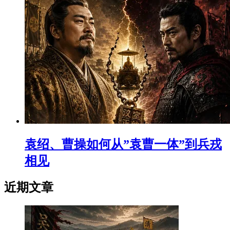
袁绍、曹操如何从”袁曹一体”到兵戎
相见
近期文章