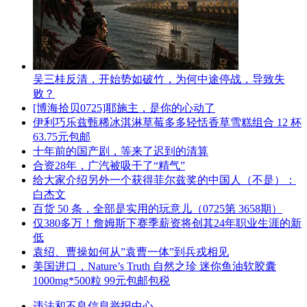
吴三桂反清，开始势如破竹，为何中途停战，导致失
败？
[博海拾贝0725]耶施主，是你的心动了
伊利巧乐兹甄稀冰淇淋草莓多多轻恬香草雪糕组合 12 杯
63.75元包邮
十年前的国产剧，等来了迟到的清算
合资28年，广汽被吸干了“精气”
给大家介绍另外一个获得菲尔兹奖的中国人（不是）：
白杰文
百货 50 条，全部是实用的玩意儿（0725第 3658期）
仅380多万！詹姆斯下赛季薪资将创其24年职业生涯的新
低
袁绍、曹操如何从”袁曹一体”到兵戎相见
美国进口，Nature’s Truth 自然之珍 迷你鱼油软胶囊
1000mg*500粒 99元包邮包税
违法和不良信息举报中心