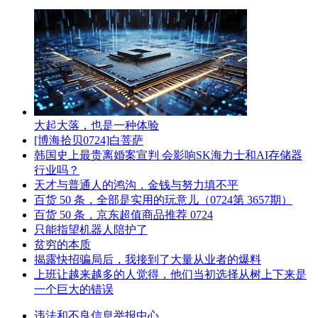
大起大落，也是一种体验
[博海拾贝0724]白菩萨
韩国史上最贵离婚案宣判 会影响SK海力士和AI存储器
行业吗？
天才与普通人的鸿沟，金钱与努力填不平
百货 50 条，全部是实用的玩意儿（0724第 3657期）
百货 50 条，京东超值商品推荐 0724
只能指望机器人陪护了
贫穷的本质
揭露快招骗局后，我接到了大量从业者的爆料
上班让越来越多的人觉得，他们当初选择从树上下来是
一个巨大的错误
违法和不良信息举报中心