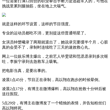
一位需要打满12回合的职业拳击手耐力是远超常人的，可他在
挑战里累到腿抽筋，坐在地上大喘气。
就是这样的环节设置，这样的节目强度。
专业的运动员都吃不消，更别提这些普通明星了。
女演员钟楚曦录了两期就退出了，她说录完要缓半个月，心脏
真的会受不了，录制时连续吃了三天的速效救心丸。
网上一位娱乐博主爆出，之前艺人毕雯珺和范丞丞录到多次呕
吐，李振宁录到去急救车上吸氧。
把电影当真，是要出事的。
凌晨1点45分，节目正在录制，高以翔在跑步的时候晕倒。
凌晨2点17分，有博主在微博爆料，高以翔在抢救十分钟后被
送往医院。
5点29分，有博主在微博发了一个蜡烛的表情，并告知粉丝们
高以翔猝死。