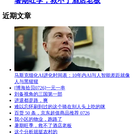
暑期旺季，救不了酒店老板
近期文章
马斯克细化AI进化时间表：10年内AI与人智能差距就像
人与黑猩猩
[博海拾贝0726]一元一串
刘备视角的三国第一部
进退都是路，爽
难以忘怀刷到过的这个骑在别人头上吃的咪
百货 50 条，京东超值商品推荐 0726
我小区的物业，跑路了
暑期旺季，救不了酒店老板
这个分析就挺农村的