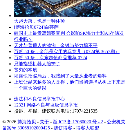
大起大落，也是一种体验
[博海拾贝0724]白菩萨
韩国史上最贵离婚案宣判 会影响SK海力士和AI存储器
行业吗？
天才与普通人的鸿沟，金钱与努力填不平
百货 50 条，全部是实用的玩意儿（0724第 3657期）
百货 50 条，京东超值商品推荐 0724
只能指望机器人陪护了
贫穷的本质
揭露快招骗局后，我接到了大量从业者的爆料
上班让越来越多的人觉得，他们当初选择从树上下来是
一个巨大的错误
违法和不良信息举报中心
12321 网络不良与垃圾信息举报
投诉、举报、建议联系电话: 17074221535
© 2026
博海拾贝
-
关于
-
浙 ICP 备 17060020 号 - 2
-
公安机关
备案号 33068102000425
-
烧饼博客
-
博客大联盟