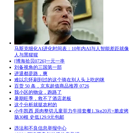
马斯克细化AI进化时间表：10年内AI与人智能差距就像
人与黑猩猩
[博海拾贝0726]一元一串
刘备视角的三国第一部
进退都是路，爽
难以忘怀刷到过的这个骑在别人头上吃的咪
百货 50 条，京东超值商品推荐 0726
我小区的物业，跑路了
暑期旺季，救不了酒店老板
这个分析就挺农村的
小牛凯西 原肉整切儿童菲力牛排套餐1.3kg20片+脆皮烤
肠30根 史低129.9元包邮
违法和不良信息举报中心