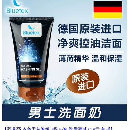
【蓝月亮 本色无芯卷纸 3提36卷 券后满减24.9元 包邮】