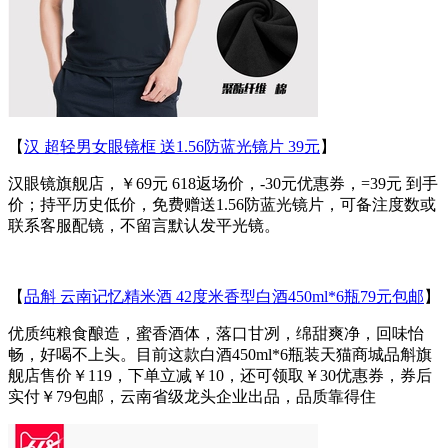
【
汉 超轻男女眼镜框 送1.56防蓝光镜片 39元
】
汉眼镜旗舰店，￥69元 618返场价，-30元优惠券，=39元 到手
价；持平历史低价，免费赠送1.56防蓝光镜片，可备注度数或
联系客服配镜，不留言默认发平光镜。
【
品斛 云南记忆精米酒 42度米香型白酒450ml*6瓶79元包邮
】
优质纯粮食酿造，蜜香酒体，落口甘冽，绵甜爽净，回味怡
畅，好喝不上头。目前这款白酒450ml*6瓶装天猫商城品斛旗
舰店售价￥119，下单立减￥10，还可领取￥30优惠券，券后
实付￥79包邮，云南省级龙头企业出品，品质靠得住