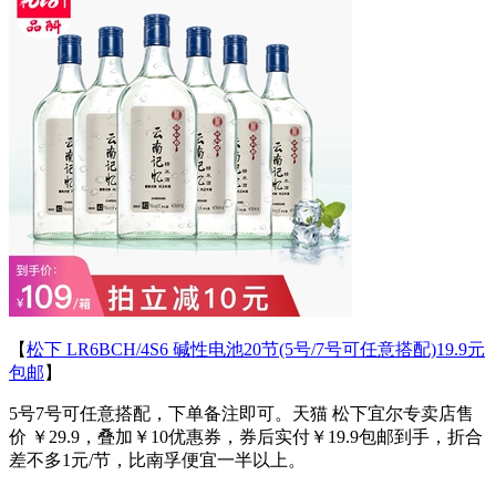
【
松下 LR6BCH/4S6 碱性电池20节(5号/7号可任意搭配)19.9元
包邮
】
5号7号可任意搭配，下单备注即可。天猫 松下宜尔专卖店售
价 ￥29.9，叠加￥10优惠券，券后实付￥19.9包邮到手，折合
差不多1元/节，比南孚便宜一半以上。