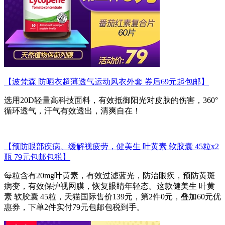
【波梵森 防晒衣超薄透气运动风衣外套 券后69元起包邮】
选用20D轻量高科技面料，有效抵御阳光对皮肤的伤害，360°
循环透气，汗气有效透出，清爽自在！
【预防眼部疾病、缓解视疲劳，健美生 叶黄素 软胶囊 45粒x2
瓶 79元包邮包税】
每粒含有20mg叶黄素，有效过滤蓝光，防治眼疾，预防黄斑
病变，有效保护视网膜，恢复眼睛年轻态。这款健美生 叶黄
素 软胶囊 45粒，天猫国际售价139元，第2件0元，叠加60元优
惠券，下单2件实付79元包邮包税到手。