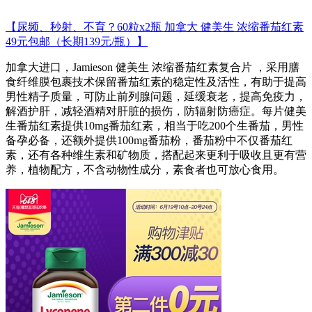
【尿频、秒射、不育？60粒x2瓶 加拿大 健美生 浓缩番茄红素
49元包邮（长期139元/瓶）】
加拿大进口，Jamieson 健美生 浓缩番茄红素复合片 ，采用膳
食纤维膜包裹技术保留番茄红素的稳定性及活性，有助于提高
男性精子质量，可防止前列腺问题，延缓衰老，提高免疫力，
解酒护肝，减轻酒精对肝脏的损伤，防辐射防癌症。每片健美
生番茄红素提供10mg番茄红素，相当于吃200个生番茄，男性
备孕必备，还额外提供100mg番茄粉，番茄粉中不仅番茄红
素，还有各种维生素和矿物质，搭配起来更利于吸收且更有营
养，植物配方，不含动物性成分，素食者也可放心食用。