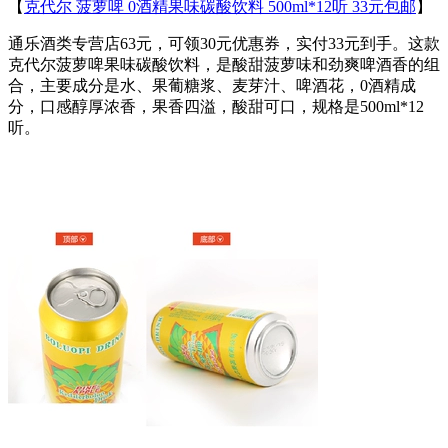
【
克代尔 菠萝啤 0酒精果味碳酸饮料 500ml*12听 33元包邮
】
通乐酒类专营店63元，可领30元优惠券，实付33元到手。这款
克代尔菠萝啤果味碳酸饮料，是酸甜菠萝味和劲爽啤酒香的组
合，主要成分是水、果葡糖浆、麦芽汁、啤酒花，0酒精成
分，口感醇厚浓香，果香四溢，酸甜可口，规格是500ml*12
听。