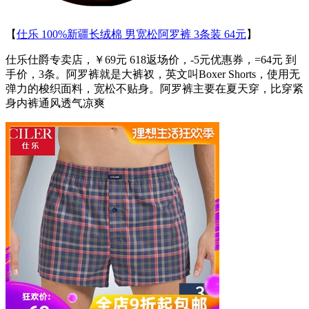
【
仕乐 100%新疆长绒棉 男宽松阿罗裤 3条装 64元
】
仕乐仕爵专卖店，￥69元 618返场价，-5元优惠券，=64元 到
手价，3条。阿罗裤就是大裤衩，英文叫Boxer Shorts，使用无
弹力的梭织面料，宽松不贴身。阿罗裤主要在夏天穿，比穿紧
身内裤通风透气凉爽