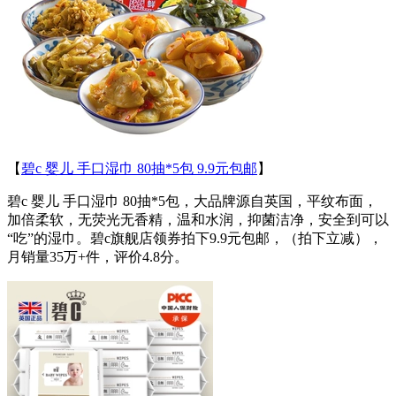
【
碧c 婴儿 手口湿巾 80抽*5包 9.9元包邮
】
碧c 婴儿 手口湿巾 80抽*5包，大品牌源自英国，平纹布面，
加倍柔软，无荧光无香精，温和水润，抑菌洁净，安全到可以
“吃”的湿巾。碧c旗舰店领券拍下9.9元包邮，（拍下立减），
月销量35万+件，评价4.8分。