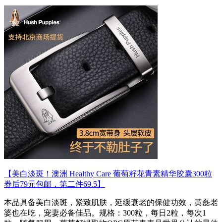
【美白淡斑！澳洲 Healthy Care 葡萄籽花青素精华胶囊300粒
券后79元包邮，第二件69.5】
本品具备美白淡斑，紧致肌肤，延缓衰老的保健功效，黄磊老
婆也在吃，宠妻必备佳品。规格：300粒，每日2粒，每次1