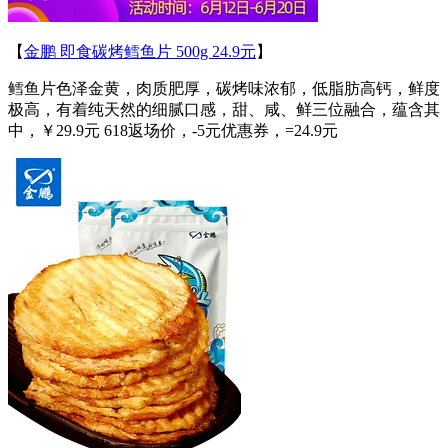
【
金鹏 即食碳烤鳕鱼片 500g 24.9元
】
鳕鱼片色泽金黄，肉质肥厚，碳烤味浓郁，低脂肪高钙，鲜度
极高，有着纯天然的细腻口感，甜、咸、鲜三位融合，蕴含其
中，￥29.9元 618返场价，-5元优惠券，=24.9元