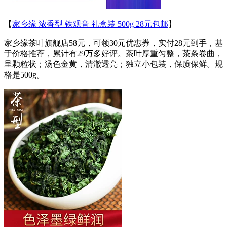
【
家乡缘 浓香型 铁观音 礼盒装 500g 28元包邮
】
家乡缘茶叶旗舰店58元，可领30元优惠券，实付28元到手，基
于价格推荐，累计有29万多好评。茶叶厚重匀整，茶条卷曲，
呈颗粒状；汤色金黄，清澈透亮；独立小包装，保质保鲜。规
格是500g。