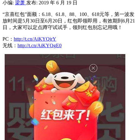
小编:
梁萧
发布: 2019 年 6 月 19 日
“京喜红包”面额：6.18、61.8、88、100、618元等，第一波发
放时间是5月30日至6月20日，红包即领即用，有效期到6月21
日，大家可以定点蹲守试试手，领到红包别忘记用哦！
PC：
http://t.cn/AiKYQjrY
无线：
http://t.cn/AiKYQgE0