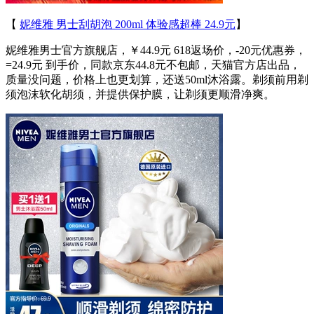
【
妮维雅 男士刮胡泡 200ml 体验感超棒 24.9元
】
妮维雅男士官方旗舰店，￥44.9元 618返场价，-20元优惠券，
=24.9元 到手价，同款京东44.8元不包邮，天猫官方店出品，
质量没问题，价格上也更划算，还送50ml沐浴露。剃须前用剃
须泡沫软化胡须，并提供保护膜，让剃须更顺滑净爽。