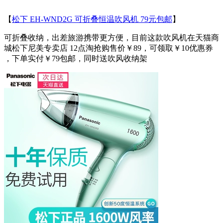
【
松下 EH-WND2G 可折叠恒温吹风机 79元包邮
】
可折叠收纳，出差旅游携带更方便，目前这款吹风机在天猫商
城松下尼美专卖店 12点淘抢购售价￥89，可领取￥10优惠券
，下单实付￥79包邮，同时送吹风收纳架