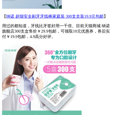
【
纳诺 超细安全剔牙牙线棒家庭装 300支盒装19.9元包邮
】
用过的都知道，牙线比牙签好用一千倍。目前天猫商城 纳诺
旗舰店300支盒售价￥29.9包邮，可领取10元优惠券，券后实
付￥19.9包邮，4.9高分好评。