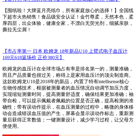
【囤纸啦！大牌蓝月亮纸巾，所有家庭放心的选择！】全国线
下超市火热销售！食品级安全认证！金竹尊柔，天然本色，柔
厚四层，出众体验，健康全家，不漂白无荧光剂，细腻亲肤，
撕拉无尘屑！
【市占率第一 日本 欧姆龙 18年新品U10 上臂式电子血压计
169元618返场价 正价380元】
欧姆龙的血压计在全球市场占有率是排名第一的，测量准确，
而且产品质量也很过关，称得上是家用血压计的顶尖制造商。
这款欧姆龙U10是2018年的新品，内置了特有intellisense核心
生物传感技术，根据被测量者的血压情况自动调节加压力度，
实现缩短测量时间，提高测量舒适度，确保结果更加准确；袖
带自检，可以提示佩戴者佩戴的位置是否正确，提高检测的准
确性；带有误动作提示，在血压测量的过程中，略微的身体移
动会造成错误血压值的产生，屏幕会显示误动作标志，重新测
量后获得正常数值；一键测量设计，减少学习过程，让父母方
便使用。