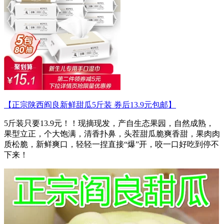
【正宗陕西阎良新鲜甜瓜5斤装 券后13.9元包邮】
5斤装只要13.9元！！现摘现发，产自生态果园，自然成熟，
果型立正，个大饱满，清香扑鼻，头茬甜瓜脆爽香甜，果肉肉
质松脆，新鲜爽口，轻轻一捏直接“爆”开，咬一口好吃到停不
下来！