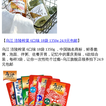
【
乌江 涪陵榨菜 6口味 18袋 1350g 24.9元包邮
】
乌江 涪陵榨菜 6口味 18袋 1350g ，中国驰名商标，鲜香脆
爽，泡面、伴粥、佐餐开胃，记忆中的重庆美味，6款组合
装，每样3袋，让你一次性吃个过瘾~乌江旗舰店领券拍下24.9
元包邮