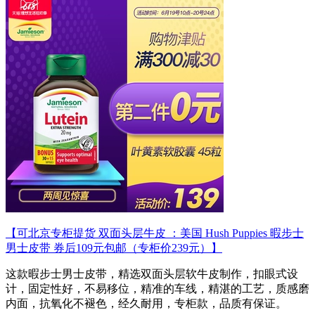
【可北京专柜提货 双面头层牛皮 ：美国 Hush Puppies 暇步士
男士皮带 券后109元包邮（专柜价239元）】
这款暇步士男士皮带，精选双面头层软牛皮制作，扣眼式设
计，固定性好，不易移位，精准的车线，精湛的工艺，质感磨
内面，抗氧化不褪色，经久耐用，专柜款，品质有保证。