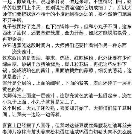
一起，做成丸子。说起来容易，做起来难。不懂得窍门的，剥
荸荠就要用上半天，更别说把滑溜溜的它切成细丁了。所以大
师傅们要把我这不相干的小孩赶到得远远的，要不然他们施展
不开手脚。
丸子被团好了之后，也下油锅炸一炸，但和小丸子不同，这东
西出了油锅，还要塞进笼屉，全力开蒸，如此才能脱胎换骨，
再塑金身。
在它进蒸笼这段时间内，大师傅们还要忙着制作另一种东西
——浇头酱汁。
这东西用的是酱油、姜末、鸡汤、红辣椒粉，此外还要有少许
绵白糖。炒锅里放猪油烧热，爆几粒花椒，再把这些材料下
锅，烧成琥珀色的酱汁，里面放捣烂的蒜蓉，细切的葱花，这
就是酱汁了。
酱汁是分层的，上面的细密，下面的紧实，表面还浮了一层亮
黄色的油。
大师傅把上面这一层酱汁，连那亮黄色的油一起舀起来，浇在
小丸子上面，小丸子就算是完工了。
这个时候，大丸子还没熟，喜宴却开始了。大师傅们算了算时
间，让我去一边吃一边等着。
喜宴上已经摆了八喜碟，但我对这些豆腐丝爆腰花红油耳丝夫
妻肺片凉拌海蜇头姜末松花蛋红油咸鸭蛋白切猪头肉不怎么感