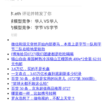
微信和混元突然开始内部赛马，本质上是字节一队和字
节二队在暗地里较劲
[博海拾贝0727]我们团建都是吃吃喝喝
猫山自由 泰国树熟冷冻猫山王榴莲肉 400g*2盒装 62.91
元包邮
3.6万亿，买的不是长鑫
一文盘点，3.65万亿长鑫到底刷新多少纪录
百货 50 条，全部是实用的玩意儿（0727第 3660期）
“篮球火都不敢这么拍”
百货 50 条，京东超值商品推荐 0727
哪里都一样，比如携号转网
罗永浩怒了：做电视的，不配上天堂？