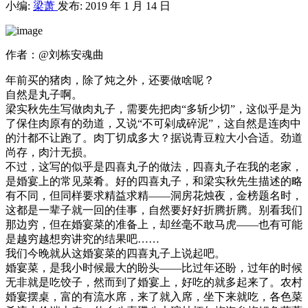
小编:
梁萧
发布: 2019 年 1 月 14 日
作者：@刘栋安魂曲
年前买的猪肉，除了炖之外，还要做啥呢？
自然是丸子啊。
梁实秋先生写做肉丸子，需要先把肉“多斩少切”，这似乎是为
了保住肉原有的劲道，又说“不可剁成碎泥”，这自然是连肉中
的汁都不让跑了。肉丁切成多大？据说青豆粒大小合适。劲道
尚存，肉汁无损。
不过，这写的似乎是四喜丸子的做法，四喜丸子在我的老家，
是婚宴上的常见菜肴。好的四喜丸子，和梁实秋先生描述的略
有不同，但同样要求精益求精——洞房花烛夜，金榜题名时，
这都是一辈子就一回的佳事，自然要好好折腾折腾。别看我们
那边穷，但在婚宴菜的准备上，却丝毫不敢马虎——也有可能
是越穷越想穷讲究的结果吧……
我们今晚就从这婚宴菜的四喜丸子上说起吧。
婚宴菜，是我小时候最大的盼头——比过年还盼，过年的时候
无非就是吃饺子，然而到了婚宴上，好吃的就多起来了。农村
婚宴摆桌，富的有流水席，来了就入席，坐下来就吃，各色菜