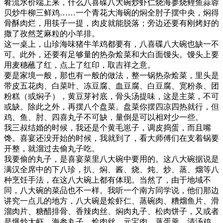
肴流水价端上来，什么八喜碟八大碗炒虾仁烧海参烧鲤鱼蒜蓉
贝炒牛柳三鲜鸡……一个青花大海碗的焖全肘子摆中央，焖得
骨酥肉烂，用筷子一提，肉皮就能脱落；旁边还要有刚烤好的
撒了孜然芝麻粒的小羊排。
这一桌上，山珍海味猪牛羊鸡都要有，八喜碟八大碗也缺一不
可。此外，还要有足够量的热杂烩菜和大白面馒头。馒头上要
用麦穗蘸了红，点上了红印，取吉祥之意。
要是家境一般，那也有一般的做法，整一锅热杂烩菜，里头是
带皮五花肉、白菜叶、冻豆腐、血豆腐、白豆腐、宽粉条、团
粉糕（或焖子），黄豆芽衬底，骨头汤提味，这是主菜，不可
或缺。除此之外，再摆八个盘菜。盘菜你摆四凉四热就行，但
鸡、鱼、肘、四喜丸子不可缺，量倒是可以相对少一些。
我三叔结婚的时候，我还是个黄毛崽子，调皮捣蛋，而且嘴
馋。喜宴还没开始的时候，我就到了，看大师傅们在支着锅要
开整，就溜过去偷丸子吃。
我要偷的丸子，是喜宴菜里八大碗中要用的。这八大碗据说是
满汉全席中的下八珍，扒、焖、酱、烧、炖、炒、蒸、熘等八
种烹饪手法，在这八大碗上都有体现。当然了，由于地域不
同，八大碗的菜品也不一样。我听一个南方同学说，他们那边
讲究一点儿的地方，八大碗是烩虾仁、蒸碗肉、糟熘鱼片、滑
溜肉片、糖醋排骨、香辣肉丝、焖肉丸子、松肉饼子，又或者
是爆炒大虾、海参丸子、烩肉丝、元宝肉、蒸蛋羹、清汤鸡、