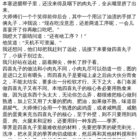
本塞进腮帮子里，还没来得及咽下的肉丸子，全从嘴里挤了出
来。
大师傅们一个个笑得前仰后合，其中一个用沾了油渍的手抓了
俩丸子，冲我说：“现在吃没意思，还差两道工序呢，一会儿
喜宴开了你再敞口吃吧。”
我瞪大了眼睛问道：“还有啥工序？！”
他笑道：“天机不可泄漏。”
我还想问，他们却把我赶到了远处，说接下来要做四喜丸子
了，小孩子别过去。
我只好站在远处，踮着脚尖，伸长了脖子看。
四喜丸子的做法和小肉丸不同，小肉丸尽可以劲道一些，图的
是进口之后有嚼头，而四喜丸子是要端上桌之后由大伙分而食
之，不能太结实，要多出一分松软才行。天下之大，各门各派
做四喜丸子又有不同。本地四喜丸子的核心务必要用熟食来
做。因为这东西个头太大，无论你怎么弄，都很难把核心做到
熟透，加上它又用了大量的肥肉、肥油，如果做不熟，味道容
易腥气。大师傅们会用一个熟透的卤鸡蛋，或者咸鸭蛋、咸鹅
蛋的蛋黄来充当四喜丸子的核心，至于外壁，则不只要用到鸡
蛋、肉、火腿末和淀粉，还要用到一种东西——荸荠。
荸荠是四喜丸子里最难收拾的材料，先要把荸荠的硬壳剥光，
洗净，把水灵灵的荸荠肉切成细末，然后再和其他材料搅和到