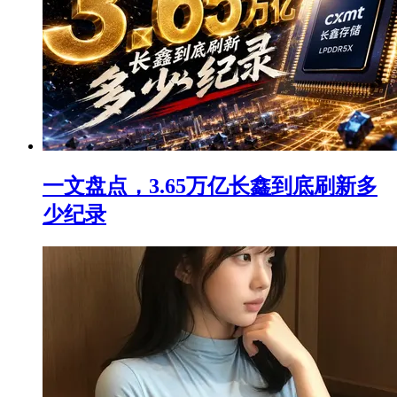
一文盘点，3.65万亿长鑫到底刷新多
少纪录