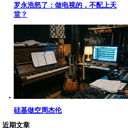
罗永浩怒了：做电视的，不配上天
堂？
硅基做空周杰伦
近期文章