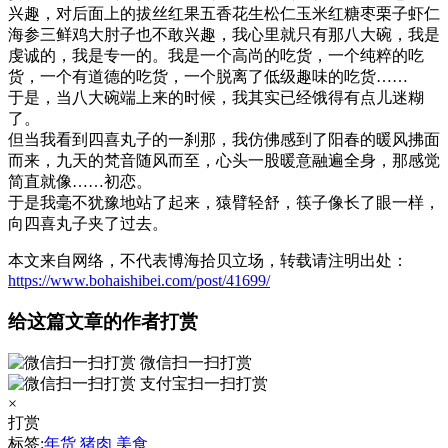
兴趣，对后面上的拔丝红果五香花生松仁玉米红糖枣栗子虾仁
海参三鲜鸡大肘子也不敢兴趣，我心里就只有那八大碗，我是
虔诚的，我是专一的。我是一个高尚的吃货，一个纯粹的吃
货，一个有道德的吃货，一个脱离了低级趣味的吃货……
于是，当八大碗端上来的时候，我其实已经饿得有点儿迷糊
了。
但当我看到四喜丸子的一刹那，我仿佛感到了阳春的暖风拂面
而来，九天的梵音随风而至，心头一股暖意融遍全身，那感觉
简直就像……初恋。
于是我毫不犹豫地站了起来，猿臂轻舒，筷子像长了眼一样，
向四喜丸子夹了过去。
本文来自网络，不代表博海拾贝立场，转载请注明出处：
https://www.bohaishibei.com/post/41699/
给这篇文章的作者打赏
微信扫一扫打赏
支付宝扫一扫打赏
×
打赏
标签:
年货
猪肉
美食