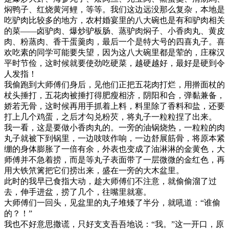
焖鸭子、红烧黄河鲤，等等。我们这边远没那么复杂，本地是
吃驴肉比较多的地方，农村婚宴里的八大碗也是有和驴肉相关
的菜——卤驴肉、爆炒驴板肠、蒸驴肉焖子、小香肉丸、黄皮
肉、粉蒸肉、香干蛋羹肉，最后一个是特大号的四喜丸子。喜
欢吃素的同学可能要失望，因为这八大碗里都是荤的，庄稼汉
平时节俭，这时候就要使劲吃硬菜，越硬越好，最好是硬到令
人发指！
我偷跑到大师傅们身后，见他们正把五花肉打烂，用擀面杖的
杖头捶打，五花肉被捶打得肥瘦相济，阴阳和合，弹黏兼备，
娇若无骨，这时候再用手抓着上料，料里除了香料和盐，还要
打上几个鸡蛋，之后才勾兑粉芡，将丸子一粒粒捏了出来。
我一看，这是要做小香肉丸的。一旁的油锅烧热，一粒粒的肉
丸子就被下到锅里，一边吱吱作响，一边舒展筋骨，将原本紧
绷的身体膨胀了一倍有余，外表也变成了油淋淋的金黄色，大
师傅并不急着捞，而是等丸子表面带了一层微微的金红色，再
用大铁笊篱把它们捞出来，盛在一旁的大木盆里。
此时的我早已食指大动，趁大师傅们不注意，就偷偷溜了过
去，伸手进盆，捞了几个，往嘴里就塞。
大师傅们一回头，见盆里的丸子堆矮了半分，就吼道：“谁偷
的？！”
我也不好意思撒谎，只好支支吾吾地说：“我。”这一开口，原