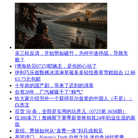
吴三桂反清，开始势如破竹，为何中途停战，导致失
败？
[博海拾贝0725]耶施主，是你的心动了
伊利巧乐兹甄稀冰淇淋草莓多多轻恬香草雪糕组合 12 杯
63.75元包邮
十年前的国产剧，等来了迟到的清算
合资28年，广汽被吸干了“精气”
给大家介绍另外一个获得菲尔兹奖的中国人（不是）：
白杰文
百货 50 条，全部是实用的玩意儿（0725第 3658期）
仅380多万！詹姆斯下赛季薪资将创其24年职业生涯的新
低
袁绍、曹操如何从”袁曹一体”到兵戎相见
美国进口，Nature’s Truth 自然之珍 迷你鱼油软胶囊