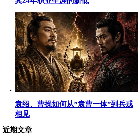
其24年职业生涯的新低
袁绍、曹操如何从”袁曹一体”到兵戎
相见
近期文章