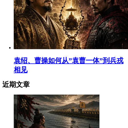
袁绍、曹操如何从”袁曹一体”到兵戎
相见
近期文章