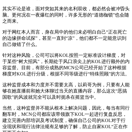
其实不论是谁，面对突如其来的名利双收，都必然会被冲昏头
脑。更何况在一夜爆红的同时，许多无形的“道德枷锁”也会随
之而来。
对于网红本人而言，身在局中的他们未必明白自己“正在死亡
的边缘拼命试探”，甚至一直到“凉”，他们都不一定能意识到
自己做错了什么。
针对这种风险，公司可以将KOL按照一定标准设计梯度，对
于某些“树大招风”，长期处于风口浪尖上的KOL进行额外的内
容监督。目前，有部分成熟的MCN公司已经开始了这种根据
梯度对KOL进行分级，根据不同等级进行“特殊照顾”的方法。
这种监督成本和力度并不需要太高，以莉哥为例，只要有人能
够在她直播前和她大体聊过当天的直播内容，那么这次“恶搞
国歌”的风波就完全可以及时扼杀在摇篮当中。
当然，这种监督并不能从根本上解决问题，因此，每当有同行
翻车时，MCN公司都应该带领旗下KOL一起进行复盘反思，
建立完善内部培训及考试制度，确保自己公司的KOL对于行
业现状和现行法律法规有足够的了解，防止自家KOL“正在作