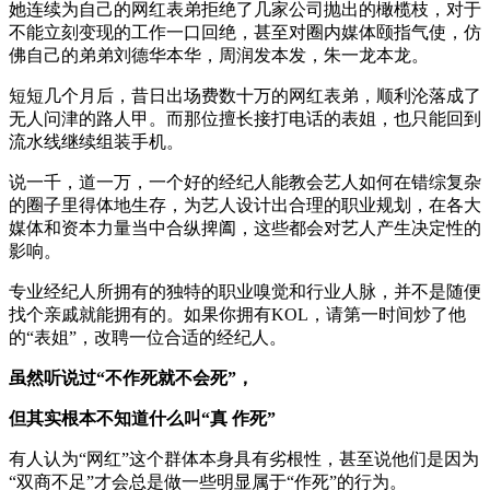
她连续为自己的网红表弟拒绝了几家公司抛出的橄榄枝，对于
不能立刻变现的工作一口回绝，甚至对圈内媒体颐指气使，仿
佛自己的弟弟刘德华本华，周润发本发，朱一龙本龙。
短短几个月后，昔日出场费数十万的网红表弟，顺利沦落成了
无人问津的路人甲。而那位擅长接打电话的表姐，也只能回到
流水线继续组装手机。
说一千，道一万，一个好的经纪人能教会艺人如何在错综复杂
的圈子里得体地生存，为艺人设计出合理的职业规划，在各大
媒体和资本力量当中合纵捭阖，这些都会对艺人产生决定性的
影响。
专业经纪人所拥有的独特的职业嗅觉和行业人脉，并不是随便
找个亲戚就能拥有的。如果你拥有KOL，请第一时间炒了他
的“表姐”，改聘一位合适的经纪人。
虽然听说过“不作死就不会死”，
但其实根本不知道什么叫“真 作死”
有人认为“网红”这个群体本身具有劣根性，甚至说他们是因为
“双商不足”才会总是做一些明显属于“作死”的行为。