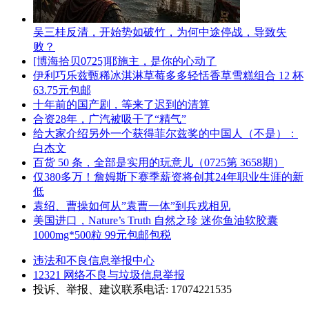
吴三桂反清，开始势如破竹，为何中途停战，导致失
败？
[博海拾贝0725]耶施主，是你的心动了
伊利巧乐兹甄稀冰淇淋草莓多多轻恬香草雪糕组合 12 杯
63.75元包邮
十年前的国产剧，等来了迟到的清算
合资28年，广汽被吸干了“精气”
给大家介绍另外一个获得菲尔兹奖的中国人（不是）：
白杰文
百货 50 条，全部是实用的玩意儿（0725第 3658期）
仅380多万！詹姆斯下赛季薪资将创其24年职业生涯的新
低
袁绍、曹操如何从”袁曹一体”到兵戎相见
美国进口，Nature’s Truth 自然之珍 迷你鱼油软胶囊
1000mg*500粒 99元包邮包税
违法和不良信息举报中心
12321 网络不良与垃圾信息举报
投诉、举报、建议联系电话: 17074221535