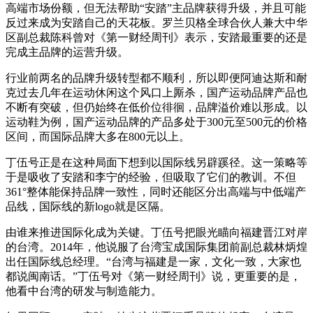
高端市场份额，但无法帮助“安踏”主品牌获得升级，并且可能
反过来成为安踏自己的天花板。罗兰贝格全球合伙人兼大中华
区副总裁陈科曾对《第一财经周刊》表示，安踏最重要的还是
完成主品牌的运营升级。
行业前两名的品牌升级转型都不顺利，所以即便阿迪达斯和耐
克过去几年在运动休闲这个风口上厮杀，国产运动品牌产品也
不断有突破，但仍始终在低价位徘徊，品牌溢价难以形成。以
运动鞋为例，国产运动品牌的产品多处于300元至500元的价格
区间，而国际品牌大多在800元以上。
丁伍号正是在这种局面下想到以国际线另辟蹊径。这一策略等
于是吸收了安踏和李宁的经验，但吸取了它们的教训。不但
361°整体能保持品牌一致性，同时还能区分出高端与中低端产
品线，国际线的新logo就是区隔。
由谁来推进国际化成为关键。丁伍号把眼光瞄向福建晋江对岸
的台湾。2014年，他说服了台湾宝成国际集团前副总裁林炳煌
出任国际线总经理。“台湾与福建是一家，文化一致，大家也
都说闽南话。”丁伍号对《第一财经周刊》说，更重要的是，
他看中台湾的研发与制造能力。