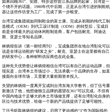
如果回顾361°、安踏、特步这些晋江系品牌的起家，台湾是一
个绕不开的话题。1980年代中后期，正是从台湾引进的制鞋机
器让这些作坊变为工厂，完成了第一步蜕变。
台湾宝成集团就如同制鞋业的富士康。完成从初期的纯代工制
造模式（OEM）到代工设计制造（ODM）的转型后，宝成目
前是全球最大的运动休闲鞋制造商，客户包括耐克、阿迪达
斯、亚瑟士等知名品牌。
林炳煌告诉《第一财经周刊》，宝成集团所在地台湾彰化可以
说是全球运动鞋的“研发之乡”，耐克、亚瑟士在这里都有自己
的研发中心，各种材料供应商也在此会集。
这种先天优势曾让林炳煌相信台湾可以有自己的运动品牌，但
现实是，台湾本土市场过小，无法承载一个品牌的生存，如直
接面向全球市场，又需要大量前期资本投入。
失望的林炳煌一度离开宝成到台湾东海大学教书，但丁伍号重
新激活了他，他想做独立品牌的愿望在361°可以完成。不但有
中国内地这个足够大的本土市场做支撑，还有台湾彰化自身的
区位与技术优势，给做一个新的产品线提供了足够可能性。
丁伍号听取林炳煌的建议，启用了更动感的“3”作为国际线的