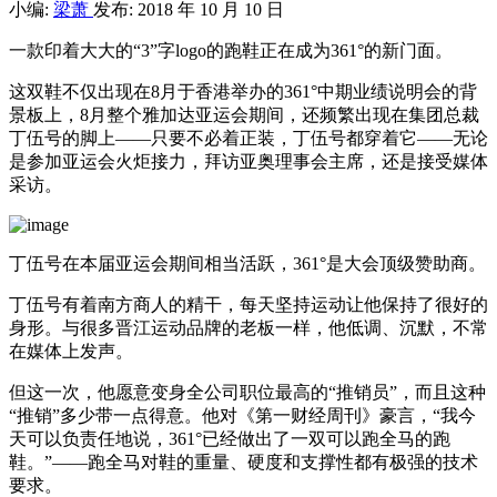
小编:
梁萧
发布: 2018 年 10 月 10 日
一款印着大大的“3”字logo的跑鞋正在成为361°的新门面。
这双鞋不仅出现在8月于香港举办的361°中期业绩说明会的背
景板上，8月整个雅加达亚运会期间，还频繁出现在集团总裁
丁伍号的脚上——只要不必着正装，丁伍号都穿着它——无论
是参加亚运会火炬接力，拜访亚奥理事会主席，还是接受媒体
采访。
丁伍号在本届亚运会期间相当活跃，361°是大会顶级赞助商。
丁伍号有着南方商人的精干，每天坚持运动让他保持了很好的
身形。与很多晋江运动品牌的老板一样，他低调、沉默，不常
在媒体上发声。
但这一次，他愿意变身全公司职位最高的“推销员”，而且这种
“推销”多少带一点得意。他对《第一财经周刊》豪言，“我今
天可以负责任地说，361°已经做出了一双可以跑全马的跑
鞋。”——跑全马对鞋的重量、硬度和支撑性都有极强的技术
要求。