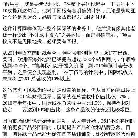
“做生意，就是要考虑回报。”在整个采访过程中，丁伍号不下
10次提到这句话。他对于回报有着明确的计算，无论是赞助亚
运会还是奥运会，品牌与收益都得以“回报”体现。
这种计算同样体现在整个国际线的业务上。他并没有像其他老
板一样说出“不计成本投入”之类的话，而是明确表示，“项目
投入不是无限地投，必须要有回报。”
从2014年设立国际线至今，4年不到的时间里，361°在巴西、
美国、欧洲等海外地区已经拥有超过3000个销售网点，年底将
达到4000个。“前期我们处于投入阶段，到2019年预计会营收
平衡，之后便会实现盈利。”在丁伍号的计划中，国际线收入
未来将占361°总营收的10%以上。
这当然也可以视为给林炳煌设置的目标。但从目前的完成度上
看——2017年财报显示，国际线在总营收中的占比仅1.7%，
2018年半年报中，国际线在总营收中占比1.5%，保持得相对
稳定——要达到10%的占比，这条产品线的任务还比较艰巨。
国内市场此时也开始全面启动。从去年开始，361°不断将国际
线的更多产品带回国内，以期提升产品价位和品牌形象。目
前，国际线产品已经开始在国内店铺铺货，部分鞋款的售价超