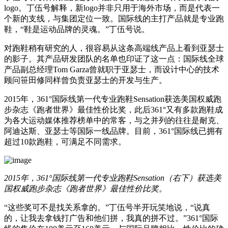
logo。丁伍号解释，新logo并非只用于海外市场，而是代表一
个新的支线，与集团定位一致。国际线的主打产品就是专业跑
鞋，“鞋是运动品牌的灵魂。”丁伍号说。
对跑鞋稍有研究的人，很容易从这条高端线产品上看到亚瑟士
的影子。其产品研发团队的名单也印证了这一点：国际线全球
产品副总经理Tom Garza曾就职于亚瑟士，而设计中心的技术
顾问笹田修同样曾负责亚瑟士的开发与生产。
2015年，361°国际线第一代专业跑鞋Sensation获选美国权威跑
步杂志《跑者世界》最佳性价比奖，此后361°又有多款跑鞋成
为各大运动媒体推荐榜单中的常客，与之并列的往往是耐克、
阿迪达斯、亚瑟士等国际一线品牌。目前，361°国际线已拥有
超过10款跑鞋，可满足不同需求。
2015年，361°国际线第一代专业跑鞋Sensation（右下）获选美
国权威跑步杂志《跑者世界》最佳性价比奖。
“这些奖可不是找关系拿的。”丁伍号半开玩笑地说，“说真
的，让我去拿钱打广告和他们拼，我真的拼不过。”361°国际