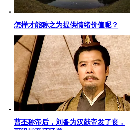
怎样才能称之为提供情绪价值呢？
曹丕称帝后，刘备为汉献帝发了丧，