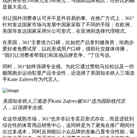
线的售价在100美元至160美元，与国际品牌相比，性价比的确
是最大卖点。
但让国外消费者认可并不是件容易的事。在推广方式上，361°
针对发达国家市场与发展中国家采取了不同的手段：在欧洲、
美国等发达国家采用分公司形式，在亚洲则选择代理模式。
在美国，361°主要借力口碑，比如把产品拿到健身房，给跑步
爱好者免费试穿，以此形成用户口碑，借助社交媒体传播，
“我们让消费者帮我们和其他品牌竞争。”丁伍号说。
同时，361°始终强调专业感。为此它通过赞助马拉松以及一些
极限跑步运动彰显产品专业性，还选择了美国知名铁人三项选
手Katie Zaferes作为代言人。
美国知名铁人三项选手Katie Zaferes被361°选为国际线代言
人，以强调专业感。
在这些成熟市场，361°也并非以专卖店形式存在，而是进驻到
综合性的体育用品销售中心，这同样是为了避免在推广期间付
出过多成本，同时反倒能以小众品牌的形象凸显专业性能，吸