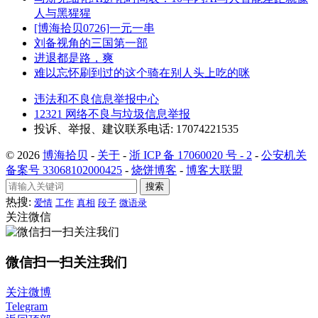
人与黑猩猩
[博海拾贝0726]一元一串
刘备视角的三国第一部
进退都是路，爽
难以忘怀刷到过的这个骑在别人头上吃的咪
违法和不良信息举报中心
12321 网络不良与垃圾信息举报
投诉、举报、建议联系电话: 17074221535
© 2026
博海拾贝
-
关于
-
浙 ICP 备 17060020 号 - 2
-
公安机关
备案号 33068102000425
-
烧饼博客
-
博客大联盟
搜索
热搜:
爱情
工作
真相
段子
微语录
关注微信
微信扫一扫关注我们
关注微博
Telegram