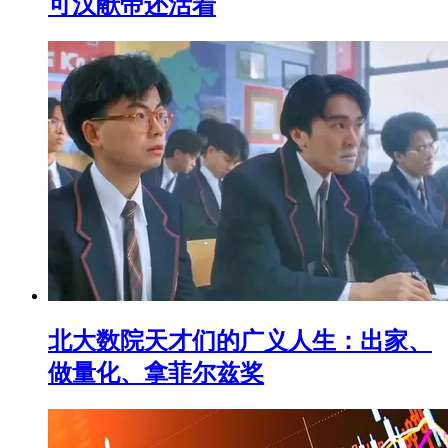
可汉献帝还活着
北大数院天才们的广义人生：出家、
做量化、拿菲尔兹奖