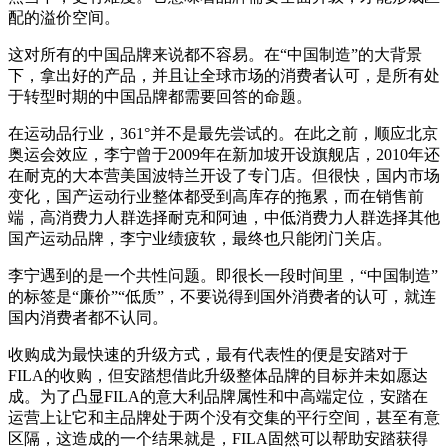
配的溢价空间。
这对所有的中国品牌来说都不容易。在“中国制造”的大背景
下，拿出好的产品，并且让全球市场的消费者认可，是所有处
于转型时期的中国品牌都需要回答的命题。
在运动品行业，361°并不是最先尝试的。在此之前，顺应北京
奥运会效应，李宁曾于2009年在新加坡开设旗舰店，2010年还
在耐克的大本营美国波特兰开设了专门店。但很快，国内市场
变化，国产运动行业整体都受到高库存的拖累，而在销售前
端，高消费力人群选择耐克和阿迪，中低消费力人群选择其他
国产运动品牌，李宁业绩疲软，最终也只能闭门关店。
李宁遇到的是一个共性问题。即很长一段时间里，“中国制造”
的标签是“廉价”“低质”，不要说得到国外消费者的认可，就连
国内消费者都不认同。
收购成为最快速的升级方式，最有代表性的便是安踏对于
FILA的收购，但安踏想借此升级整体品牌的目标并未如愿达
成。为了凸显FILA的意大利品牌属性和中高端定位，安踏在
运营上让它和主品牌处于两个没有交集的平行空间，甚至有意
区隔，这造成的一个结果就是，FILA固然可以帮助安踏获得