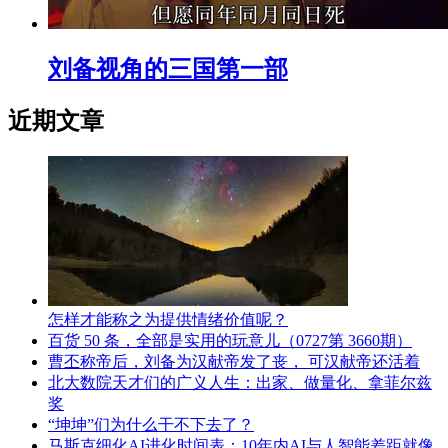
刘备视角的三国第一部
近期文章
怎样才能称之为提供情绪价值呢？
百货 50 条，全部是实用的玩意儿（0727第 3660期）
曹丕称帝后，刘备为汉献帝发了丧， 可汉献帝还活着
北大数院天才们的广义人生：出家、做量化、拿菲尔兹
奖
“坤坤”们为什么干不下去了？
马斯克细化AI进化时间表：10年内AI与人智能差距就像