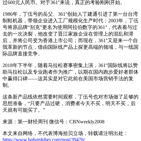
过600元人民币。对于361°来说，真正的考验刚刚开始。
1986年，丁伍号的岳父、361°创始人丁建通引进了第一台台湾
制鞋机器，带领企业进入工厂规模化生产时代；2003年，丁伍
号将原品牌“别克”更名为使用阿拉伯数字的361°，代表着与过
去的一次决裂，他改变了晋江家族企业在管理上的混乱和滞
后，并将公司变为香港上市公司；而现在，361°又迎来一个自
我革新的节点，借由国际线产品上探更高端的领域，与一线国
际品牌直接竞争。
2018年下半年，随着马拉松赛事密集上演，361°国际线将以赞
助马拉松以及专业跑者作为推广，以期在国内跑步爱好者群体
中赢得口碑——这其实是对它此前在美国市场营销手法的复
制。
这条新产品线依然需要时间观察，丁伍号也对市场做了足够的
思想准备，“只要产品过硬，消费者今天不买，明天不买，后
天就有可能买了。”
来源：第一财经周刊 微信号：CBNweekly2008
本文来自网络，不代表博海拾贝立场，转载请注明出处：
https://www.bohaishibei.com/post/39476/