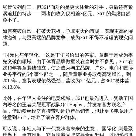
尽管位列前三，但361°面对的是更大体量的对手，身后还有紧
紧追赶的特步——两者的收入仅相差3亿元。361°的焦虑自然
免不了。
如何突破自己，打破天花板，争取更大的市场，实现更高的品
牌溢价，与更高端的品牌竞争，成为361°不得不考虑的现实问
题。
“国际化与年轻化。”这是丁伍号给出的答案。童装于是成为率
先突破的领域，由于体育品牌做童装在当时并不多见，361°在
2010年将童装线独立，使之成为与主品牌、户外、电商和国际
业务平行的5个事业部之一，随后童装业务取得高速增长。到
2017年，童装表现依然强劲，营收为7.1亿元，占361°总体营
收13.8%。
此外，在年轻人关注的电竞领域，361°也最先进入，赞助了国
内著名的王者荣耀冠军战队QG Happy，并发布官方联名产
品，借助粉丝经济直接带动周边产品销售，也让更多电竞用户
注意到361°，培养了潜在客户群体。
可以说，年轻人与下一代意味着未来的生意，“国际化”则是聚
焦当下，更有难度。它意味着品牌需要全面升级，才能形成匹