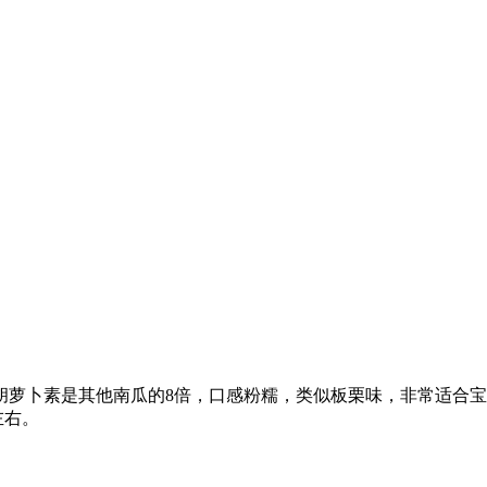
萝卜素是其他南瓜的8倍，口感粉糯，类似板栗味，非常适合宝宝、
左右。