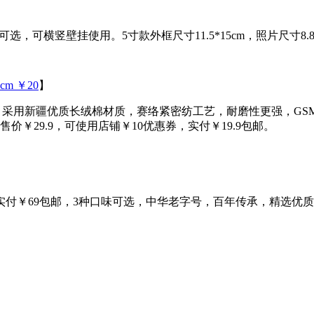
可横竖壁挂使用。5寸款外框尺寸11.5*15cm，照片尺寸8.8*
m ￥20
】
，采用新疆优质长绒棉材质，赛络紧密纺工艺，耐磨性更强，GSM高达6
￥29.9，可使用店铺￥10优惠券，实付￥19.9包邮。
惠券，实付￥69包邮，3种口味可选，中华老字号，百年传承，精选