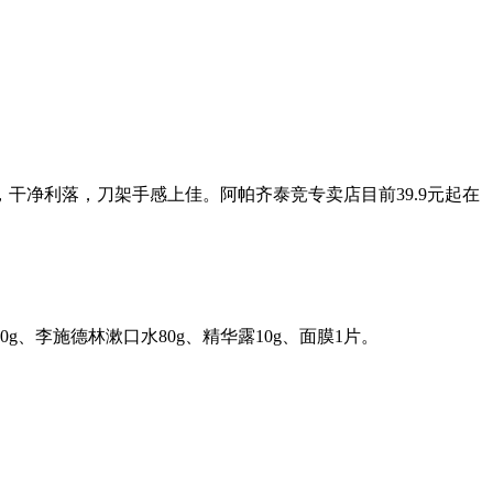
干净利落，刀架手感上佳。阿帕齐泰竞专卖店目前39.9元起在
g、李施德林漱口水80g、精华露10g、面膜1片。