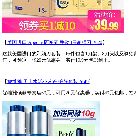
【
美国进口 Apache 阿帕齐 手动3层剃须刀 ￥20
】
这款美国进口的剃须刀套装，每件包含1刀架、8刀头以及剃须
售，可领这一张20元优惠券，实付19.9元包邮到手。
【
妮维雅 男士水活小蓝管 护肤套装 ￥49
】
妮维雅倾颜专卖店69元，可用20元优惠券，实付49元包邮，拍2