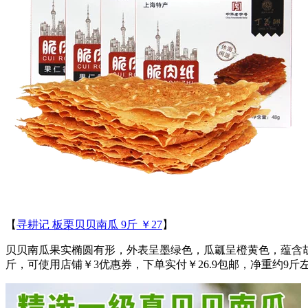
【
寻耕记 板栗贝贝南瓜 9斤 ￥27
】
贝贝南瓜果实椭圆有形，外表呈墨绿色，瓜瓤呈橙黄色，蕴含胡
斤，可使用店铺￥3优惠券，下单实付￥26.9包邮，净重约9斤