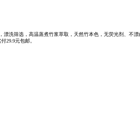
机慈竹，漂洗筛选，高温蒸煮竹浆萃取，天然竹本色，无荧光剂、不
付29.9元包邮。