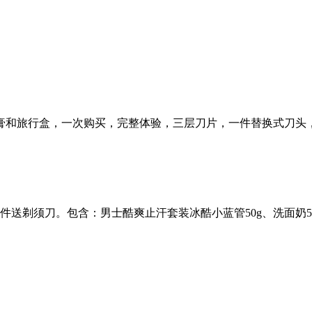
膏和旅行盒，一次购买，完整体验，三层刀片，一件替换式刀头，
件送剃须刀。包含：男士酷爽止汗套装冰酷小蓝管50g、洗面奶50