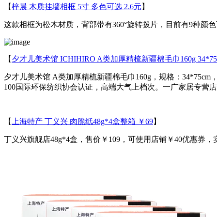
【
梓晨 木质挂墙相框 5寸 多色可选 2.6元
】
这款相框为松木材质，背部带有360°旋转拨片，目前有9种颜色可选，
【
夕才儿美术馆 ICHIHIRO A类加厚精梳新疆棉毛巾160g 34*75c
夕才儿美术馆 A类加厚精梳新疆棉毛巾160g，规格：34*75cm
100国际环保纺织协会认证，高端大气上档次。一广家居专营店售价
【
上海特产 丁义兴 肉脆纸48g*4盒整箱 ￥69
】
丁义兴旗舰店48g*4盒，售价￥109，可使用店铺￥40优