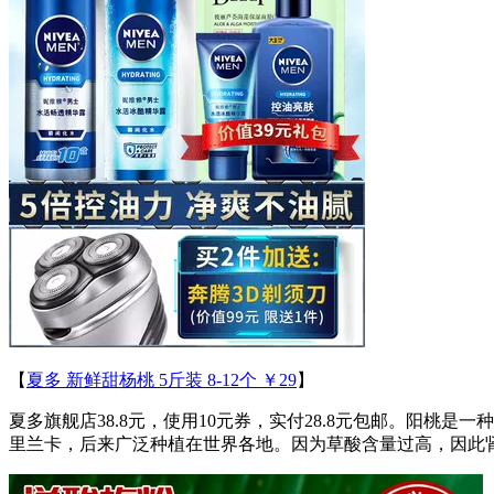
【
夏多 新鲜甜杨桃 5斤装 8-12个 ￥29
】
夏多旗舰店38.8元，使用10元券，实付28.8元包邮。阳
里兰卡，后来广泛种植在世界各地。因为草酸含量过高，因此