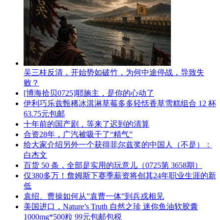
吴三桂反清，开始势如破竹，为何中途停战，导致失
败？
[博海拾贝0725]耶施主，是你的心动了
伊利巧乐兹甄稀冰淇淋草莓多多轻恬香草雪糕组合 12 杯
63.75元包邮
十年前的国产剧，等来了迟到的清算
合资28年，广汽被吸干了“精气”
给大家介绍另外一个获得菲尔兹奖的中国人（不是）：
白杰文
百货 50 条，全部是实用的玩意儿（0725第 3658期）
仅380多万！詹姆斯下赛季薪资将创其24年职业生涯的新
低
袁绍、曹操如何从”袁曹一体”到兵戎相见
美国进口，Nature’s Truth 自然之珍 迷你鱼油软胶囊
1000mg*500粒 99元包邮包税