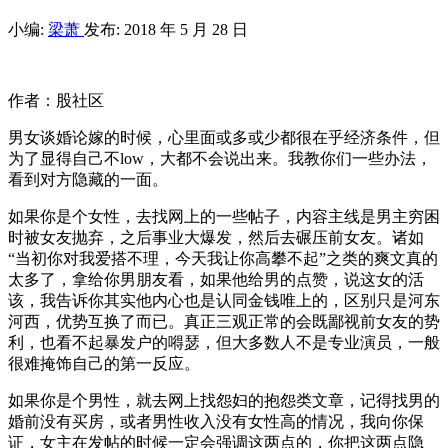
小编:
梁萧
发布: 2018 年 5 月 28 日
作者：股社区
男女谈婚论嫁的时候，心里面或多或少都很在乎经济条件，但
为了显得自己不low，大都不会说出来。我教你们一些办法，
看到对方隐藏的一面。
如果你是个女性，去找网上的一些帖子，内容主线是男主穷困
时被女友抛弃，之后事业大爆发，然后去碾压前女友。诸如
“当初你对我爱搭不理，今天我让你高攀不起”之类的爽文真的
太多了，拿给你男朋友看，如果他给男的点赞，说这女的活
该，我告诉你其实他内心也是认同金钱唯上的，区别只是河东
河西，优势互换了而已。真正三观正常的会既鄙视前女友的势
利，也看不起暴发户的嘚瑟，但大多数人不是专业演员，一般
很难掩饰自己的第一反应。
如果你是个男性，就去网上找怨妇的抱怨类文章，记得找男的
婚前没有买房，或者男性收入没有女性高的情况，我向你保
证，女主在发帖的时候一定会强调这两点的，你把这两点隐