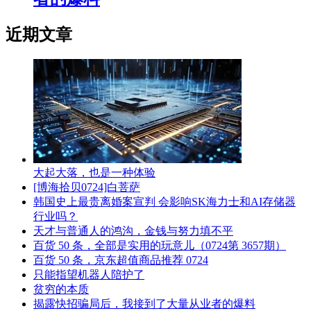
近期文章
大起大落，也是一种体验
[博海拾贝0724]白菩萨
韩国史上最贵离婚案宣判 会影响SK海力士和AI存储器
行业吗？
天才与普通人的鸿沟，金钱与努力填不平
百货 50 条，全部是实用的玩意儿（0724第 3657期）
百货 50 条，京东超值商品推荐 0724
只能指望机器人陪护了
贫穷的本质
揭露快招骗局后，我接到了大量从业者的爆料