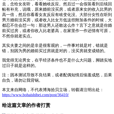
去，念给女友听，看看她啥反应。然后过一会假装看到后续回
帖有补充，说哦，原来婚前没买房，或者原来女的收入比男的
高一倍，然后你看看女友反应有啥变化没。大部分女性在听到
男方婚前没买房，或者收入比女方低这些附加条件的时候，大
都忍不住会怼一句：那这男人还敢这么作？言下之意就是你婚
前买过房，或者你收入比老婆高，在家里作一作还情有可原，
不然你就老实点。
其实夫妻之间的是非是很客观的，一件事对就是对，错就是
错，别因为男的婚前买过房就是对的，没买房就变成错的。
我觉得无论男女，在乎经济条件也不是什么大问题，脚踏实地
过日子就是这样的。
注：因本测试导致不良结果，或者配偶知情后恼羞成怒，后果
自负，请勿让我背锅。
本文来自网络，不代表博海拾贝立场，转载请注明出处：
https://www.bohaishibei.com/post/36410/
给这篇文章的作者打赏