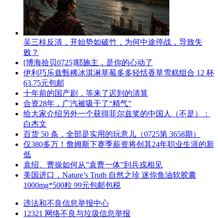
吴三桂反清，开始势如破竹，为何中途停战，导致失
败？
[博海拾贝0725]耶施主，是你的心动了
伊利巧乐兹甄稀冰淇淋草莓多多轻恬香草雪糕组合 12 杯
63.75元包邮
十年前的国产剧，等来了迟到的清算
合资28年，广汽被吸干了“精气”
给大家介绍另外一个获得菲尔兹奖的中国人（不是）：
白杰文
百货 50 条，全部是实用的玩意儿（0725第 3658期）
仅380多万！詹姆斯下赛季薪资将创其24年职业生涯的新
低
袁绍、曹操如何从”袁曹一体”到兵戎相见
美国进口，Nature’s Truth 自然之珍 迷你鱼油软胶囊
1000mg*500粒 99元包邮包税
违法和不良信息举报中心
12321 网络不良与垃圾信息举报