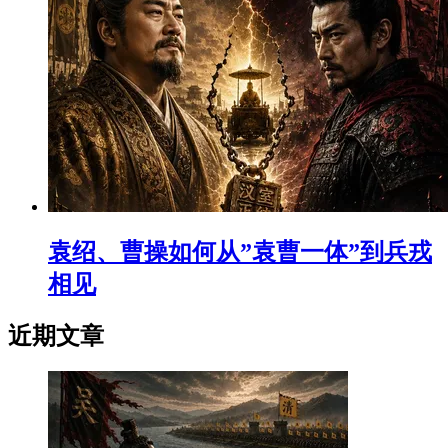
袁绍、曹操如何从”袁曹一体”到兵戎
相见
近期文章