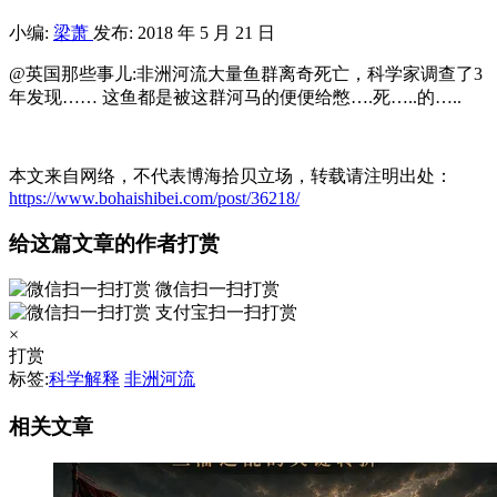
小编:
梁萧
发布: 2018 年 5 月 21 日
@英国那些事儿:非洲河流大量鱼群离奇死亡，科学家调查了3
年发现…… 这鱼都是被这群河马的便便给憋….死…..的….. ​​​​
本文来自网络，不代表博海拾贝立场，转载请注明出处：
https://www.bohaishibei.com/post/36218/
给这篇文章的作者打赏
微信扫一扫打赏
支付宝扫一扫打赏
×
打赏
标签:
科学解释
非洲河流
相关文章