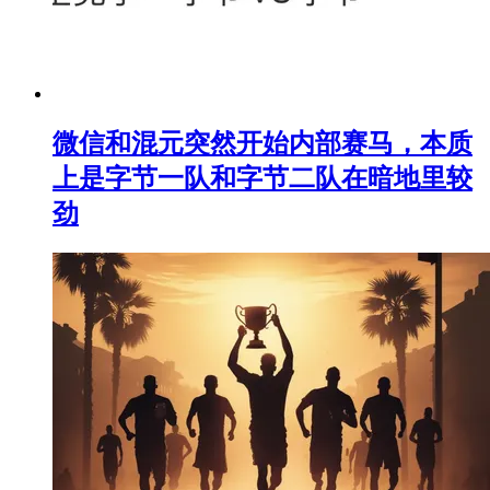
微信和混元突然开始内部赛马，本质
上是字节一队和字节二队在暗地里较
劲