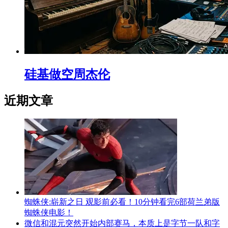
硅基做空周杰伦
近期文章
蜘蛛侠:崭新之日 观影前必看！10分钟看完6部荷兰弟版
蜘蛛侠电影！
微信和混元突然开始内部赛马，本质上是字节一队和字