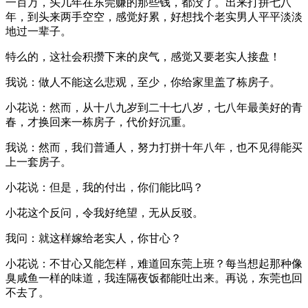
一百万，头几年在东莞赚的那些钱，都没了。出来打拼七八
年，到头来两手空空，感觉好累，好想找个老实男人平平淡淡
地过一辈子。
特么的，这社会积攒下来的戾气，感觉又要老实人接盘！
我说：做人不能这么悲观，至少，你给家里盖了栋房子。
小花说：然而，从十八九岁到二十七八岁，七八年最美好的青
春，才换回来一栋房子，代价好沉重。
我说：然而，我们普通人，努力打拼十年八年，也不见得能买
上一套房子。
小花说：但是，我的付出，你们能比吗？
小花这个反问，令我好绝望，无从反驳。
我问：就这样嫁给老实人，你甘心？
小花说：不甘心又能怎样，难道回东莞上班？每当想起那种像
臭咸鱼一样的味道，我连隔夜饭都能吐出来。再说，东莞也回
不去了。