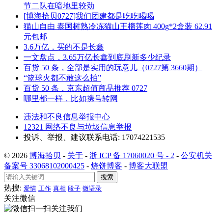
节二队在暗地里较劲
[博海拾贝0727]我们团建都是吃吃喝喝
猫山自由 泰国树熟冷冻猫山王榴莲肉 400g*2盒装 62.91
元包邮
3.6万亿，买的不是长鑫
一文盘点，3.65万亿长鑫到底刷新多少纪录
百货 50 条，全部是实用的玩意儿（0727第 3660期）
“篮球火都不敢这么拍”
百货 50 条，京东超值商品推荐 0727
哪里都一样，比如携号转网
违法和不良信息举报中心
12321 网络不良与垃圾信息举报
投诉、举报、建议联系电话: 17074221535
© 2026
博海拾贝
-
关于
-
浙 ICP 备 17060020 号 - 2
-
公安机关
备案号 33068102000425
-
烧饼博客
-
博客大联盟
搜索
热搜:
爱情
工作
真相
段子
微语录
关注微信