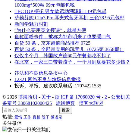
1000mg*500粒 99元包邮包税
TECTOP 探拓 男女款运动溯溪鞋 119元包邮
萨勒芬妮 Clip3 Pro 耳夹式蓝牙耳机 三色78.95元包邮
新闻学魅力时刻
“为什么要用英文授课”，就是方便
鱼缸面粉事件，被称为邹市明来了也要缓口气
百货 50 条，京东超值商品推荐 0725
百货 50 条，全部是实用的玩意儿（0725第 3658期）
仅仅半个月，韩国散户连60元午餐都吃不起了
在北京，一家三口带着孩子，一个月到底要花多少钱？
违法和不良信息举报中心
12321 网络不良与垃圾信息举报
投诉、举报、建议联系电话: 17074221535
© 2026
博海拾贝
-
关于
-
浙 ICP 备 17060020 号 - 2
-
公安机关
备案号 33068102000425
-
烧饼博客
-
博客大联盟
搜索
热搜:
爱情
工作
真相
段子
微语录
关注微信