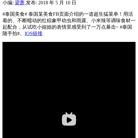
小编:
梁萧
发布: 2018 年 5 月 10 日
#泰国美食# 泰国某美食FB页面介绍的一道超生猛菜单！用活
着的、不断蠕动的红棕象甲幼虫和雨露、小米辣等调味食材一
起配合，从试吃小姐姐的表情里感受到了一万点暴击~ #泰国
随手拍#。
IOS链接