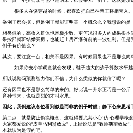
第一点，不少公众号也不是胡来，都会举几个例子。这就是攻
很多人在谈穿越的时候，都喜欢把自己往帝王将相带入。
举例子都会据，但是例子就能证明某一个概念么？我想说的是
相类似的，高收入群体也是极少数。更何况很多人的成果根本算不
果按部就班结婚买房，也能赶上房产涨价前的一波红利。但是我
例子有价值么？
其次，要注意一点，相关不是因果。有时候因果也不是那么简单
如果你去小学调查就会发现，鞋子越大的孩子算数水平越
所以说鞋码预测智力你们不信，为什么类似的你就信了呢？
还有因果也不是那么简单的来的。好比说一升水正巧是一公斤
育种带来，也就是甜的才叫水果。
因此，我倒建议各位看到似是而非的例子时候；静下心来思考
第二点，就是防止偷换概念。这就得要尤其小心‘伪·心理学概
大家都爱说的“皮革马利翁效应”，正经说法是“教师期望效应
本就认为是假的吧。