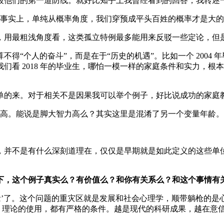
破他们的第一道防线。就好比知乎上我曾经看到的回答，我转述
事实上，单纯从概率角度，我们穿预成平头百姓的概率才是大的
，用最粗浅角度看，这类孤立特例最多能用来反驳一些定论，但
得“个人的奋斗”，而是在于“历史的机遇”。比如一个 2004
们看 2018 年的毕业生，哪怕一模一样的家庭条件和实力，
的来。对于相关不是因果我可以举个例子，好比说成功的家庭教育
高。能说是脚大智力高么？其实这里是混淆了另一个变量年龄。
，并不是有什么深刻道理在，仅仅是早期就是如此定义的这些单
下，这个例子真实么？有价值么？和你有关系么？和这个事情有
念’了。这个问题的重灾区就是发展和社会心理学，顺带躺枪的
”。理论的使用，都有严格的条件。越是现代的科研成果，越在意