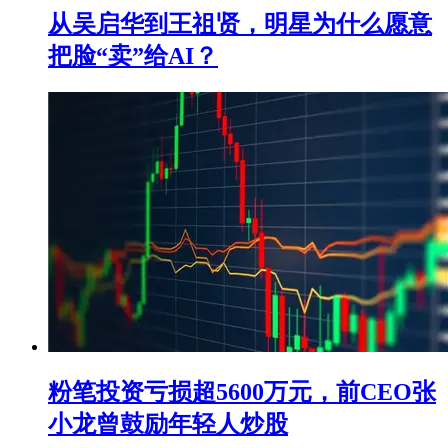
从吴启华到王祖贤，明星为什么愿意
把脸“卖”给AI？
粉笔投资亏损超5600万元，前CEO张
小龙曾鼓励年轻人炒股