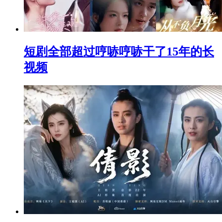
短剧全部超过哼哧哼哧干了15年的长
视频