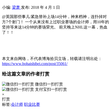
小编:
梁萧
发布: 2018 年 4 月 1 日
@英国那些事儿:紧急替补上场14分钟，神来档神，连扑掉对
方7个射门！ 一个从来没有上过职业赛场的会计师，用10年的
坚持等来这14分钟的赛场荣光。 前天晚上NHL这一幕，热血
了！！
本文来自网络，不代表博海拾贝立场，转载请注明出处：
https://www.bohaishibei.com/post/35061/
给这篇文章的作者打赏
微信扫一扫打赏
支付宝扫一扫打赏
×
打赏
标签:
会计师
职业比赛