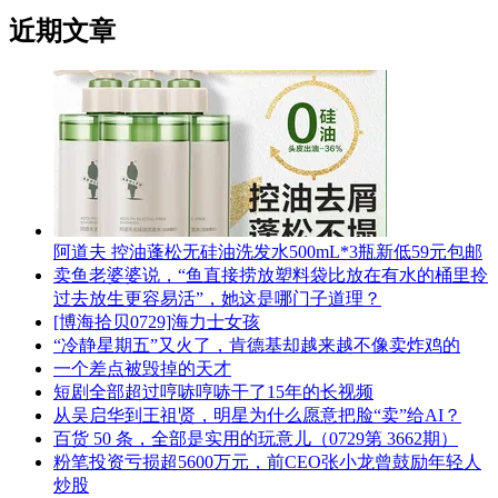
近期文章
阿道夫 控油蓬松无硅油洗发水500mL*3瓶新低59元包邮
卖鱼老婆婆说，“鱼直接捞放塑料袋比放在有水的桶里拎
过去放生更容易活”，她这是哪门子道理？
[博海拾贝0729]海力士女孩
“冷静星期五”又火了，肯德基却越来越不像卖炸鸡的
一个差点被毁掉的天才
短剧全部超过哼哧哼哧干了15年的长视频
从吴启华到王祖贤，明星为什么愿意把脸“卖”给AI？
百货 50 条，全部是实用的玩意儿（0729第 3662期）
粉笔投资亏损超5600万元，前CEO张小龙曾鼓励年轻人
炒股