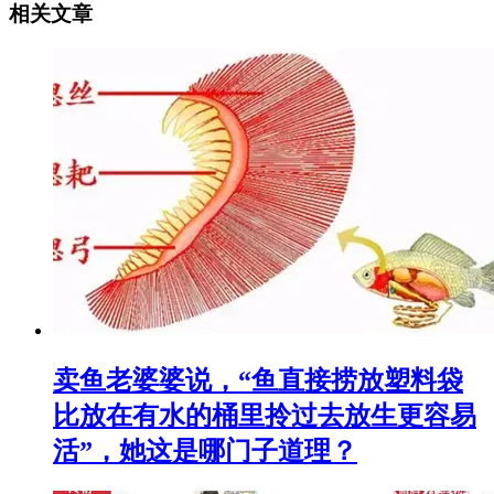
相关文章
卖鱼老婆婆说，“鱼直接捞放塑料袋
比放在有水的桶里拎过去放生更容易
活”，她这是哪门子道理？