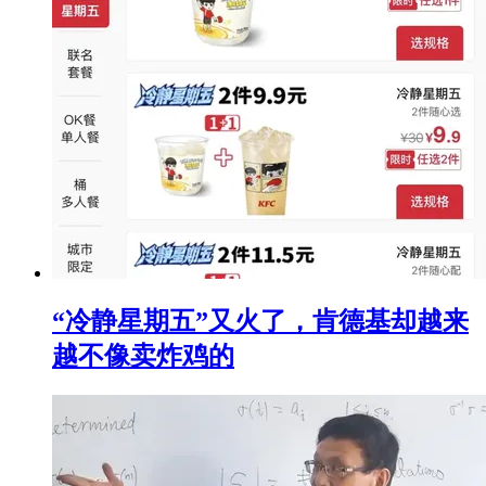
“冷静星期五”又火了，肯德基却越来
越不像卖炸鸡的