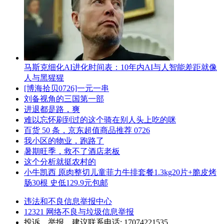
马斯克细化AI进化时间表：10年内AI与人智能差距就像
人与黑猩猩
[博海拾贝0726]一元一串
刘备视角的三国第一部
进退都是路，爽
难以忘怀刷到过的这个骑在别人头上吃的咪
百货 50 条，京东超值商品推荐 0726
我小区的物业，跑路了
暑期旺季，救不了酒店老板
这个分析就挺农村的
小牛凯西 原肉整切儿童菲力牛排套餐1.3kg20片+脆皮烤
肠30根 史低129.9元包邮
违法和不良信息举报中心
12321 网络不良与垃圾信息举报
投诉、举报、建议联系电话: 17074221535