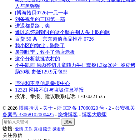
人与黑猩猩
[博海拾贝0726]一元一串
刘备视角的三国第一部
进退都是路，爽
难以忘怀刷到过的这个骑在别人头上吃的咪
百货 50 条，京东超值商品推荐 0726
我小区的物业，跑路了
暑期旺季，救不了酒店老板
这个分析就挺农村的
小牛凯西 原肉整切儿童菲力牛排套餐1.3kg20片+脆皮烤
肠30根 史低129.9元包邮
违法和不良信息举报中心
12321 网络不良与垃圾信息举报
投诉、举报、建议联系电话: 17074221535
© 2026
博海拾贝
-
关于
-
浙 ICP 备 17060020 号 - 2
-
公安机关
备案号 33068102000425
-
烧饼博客
-
博客大联盟
搜索
热搜:
爱情
工作
真相
段子
微语录
关注微信