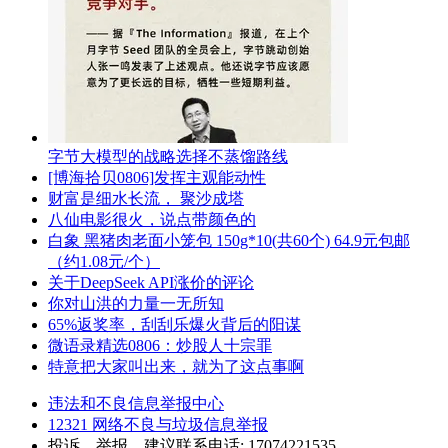
字节大模型的战略选择不蒸馏路线
[博海拾贝0806]发挥主观能动性
财富是细水长流， 聚沙成塔
八仙电影很火，说点带颜色的
白象 黑猪肉老面小笼包 150g*10(共60个) 64.9元包邮
（约1.08元/个）
关于DeepSeek API涨价的评论
你对山洪的力量一无所知
65%返奖率，刮刮乐爆火背后的阳谋
微语录精选0806：炒股人十宗罪
特意把大家叫出来，就为了这点事啊
违法和不良信息举报中心
12321 网络不良与垃圾信息举报
投诉、举报、建议联系电话: 17074221535