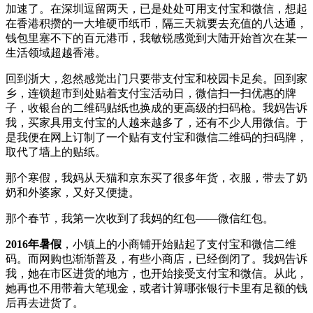
加速了。在深圳逗留两天，已是处处可用支付宝和微信，想起
在香港积攒的一大堆硬币纸币，隔三天就要去充值的八达通，
钱包里塞不下的百元港币，我敏锐感觉到大陆开始首次在某一
生活领域超越香港。
回到浙大，忽然感觉出门只要带支付宝和校园卡足矣。回到家
乡，连锁超市到处贴着支付宝活动日，微信扫一扫优惠的牌
子，收银台的二维码贴纸也换成的更高级的扫码枪。我妈告诉
我，买家具用支付宝的人越来越多了，还有不少人用微信。于
是我便在网上订制了一个贴有支付宝和微信二维码的扫码牌，
取代了墙上的贴纸。
那个寒假，我妈从天猫和京东买了很多年货，衣服，带去了奶
奶和外婆家，又好又便捷。
那个春节，我第一次收到了我妈的红包——微信红包。
2016年暑假
，小镇上的小商铺开始贴起了支付宝和微信二维
码。而网购也渐渐普及，有些小商店，已经倒闭了。我妈告诉
我，她在市区进货的地方，也开始接受支付宝和微信。从此，
她再也不用带着大笔现金，或者计算哪张银行卡里有足额的钱
后再去进货了。