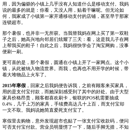
用，因为偏僻的小镇上几乎没有人知道什么是移动支付。我妈
说的最多的就是：你看，又没人用，贴着干嘛呢。但无论如
何，我家成了小镇第一家开通移动支付的店铺，甚至早于那家
连锁超市。
那个暑假，也并非一无所获。当我替我妈在网上买了第一双鞋
子之后，她高兴地向邻居们炫耀了三天：看，这是我儿子在网
上帮我买的鞋子！自此之后，我妈很快学会了淘宝网购，没事
便刷一刷。
更可喜的是，那个暑假，圆通在小镇上开了一家网点。这个小
镇，从此被纳入物流世界。而我，也再也不用开学的时候，带
着大堆物品上火车了。
2015年寒假
，回家之后我妈便告诉我，之前有顾客来买家具，
用的是支付宝付款，而她深刻感受到了其中的好处。由于大型
家具价格昂贵，顾客都喜欢刷卡，银联的POS机需要抽成
0.4%，几千上万的家具，手续费高达几十上百，而支付宝却
一文不取。我妈说她简直爱死支付宝了。
寒假里去购物，意外发现超市也贴了一张支付宝收款码，便问
可否支付宝付款。营业员明显愣了一下，随后手脚无措，不知