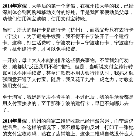
2014年寒假
，大学后的第一个寒假，在杭州读大学的我，已经
深刻体会到网购和移动支付的好处。于是我回家便动员父母，
劝他们使用淘宝购物，使用支付宝转账。
当时，浙大的银行卡是建行卡（杭州），而我父母只有农行卡
（宁波），为了避免手续费，我不得不在宁波开了一个建行
卡。这样，打生活费时，宁波农行卡→宁波建行卡，宁波建行
卡→杭州建行卡，才可以免手续费。
一开始，母上大人本能的排斥这些新兴事物。不管我如何劝
说，她都以“反正我用不着”推托。但是，当听说支付宝跨行转
账可以不用手续费，甚至汇款都不用去银行排队时，我妈才勉
强同意开通了支付宝。随后，我又花了九牛二虎之力，才教会
她用支付宝。
至于淘宝，我妈是坚决不肯学的。不过此后，我的生活费都是
用支付宝接收的，至于那张宁波的建行卡，早已不知哪儿去
了。
2014年暑假
，杭州的商家二维码收款已经悄然兴起，而宁波仍
然滞后。在这样的情况下，我不顾母亲的反对，打印了一张她
的支付宝收款码，贴在了店铺墙上。这张二维码自然没什么大