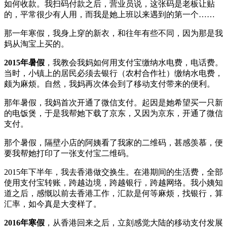
如何收款。我扫码付款之后，营业员说，这张码是老板让贴
的，平常很少有人用，而我是她上班以来遇到的第一个……
那一年寒假，我身上穿的新衣，和往年有些不同，因为那是我
妈从淘宝上买的。
2015年暑假
，我教会我妈如何用支付宝缴纳水电费，电话费。
当时，小镇上的居民必须去银行（农村合作社）缴纳水电费，
颇为麻烦。自然，我妈再次体会到了移动支付带来的便利。
那年暑假，我妈首次开通了微信支付。起因是她希望买一只新
的电饭煲，于是我帮她下载了京东，又因为京东，开通了微信
支付。
那个暑假，隔壁小店的阿姨看了我家的二维码，甚感羡慕，便
要我帮她打印了一张支付宝二维码。
2015年下半年，我去香港做交换生。在港期间的生活费，全部
使用支付宝转账，跨越边境，跨越银行，跨越网络。我小姨知
道之后，感慨以前去香港工作，汇款是何等麻烦，找银行，算
汇率，如今真是大变样了。
2016年寒假
，从香港回来之后，立刻感觉大陆的移动支付发展