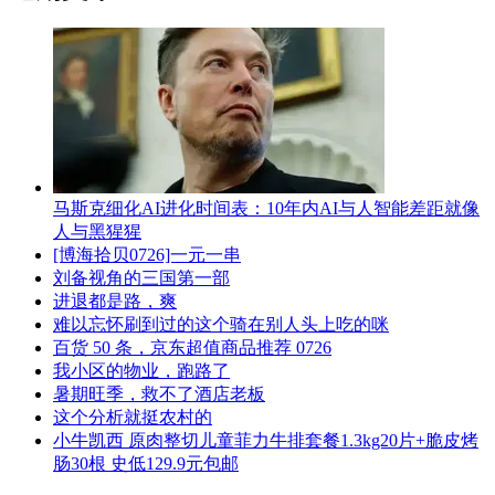
马斯克细化AI进化时间表：10年内AI与人智能差距就像
人与黑猩猩
[博海拾贝0726]一元一串
刘备视角的三国第一部
进退都是路，爽
难以忘怀刷到过的这个骑在别人头上吃的咪
百货 50 条，京东超值商品推荐 0726
我小区的物业，跑路了
暑期旺季，救不了酒店老板
这个分析就挺农村的
小牛凯西 原肉整切儿童菲力牛排套餐1.3kg20片+脆皮烤
肠30根 史低129.9元包邮