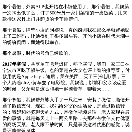
那个暑假，外卖APP也开始在小镇使用了。那个暑假，我妈第
一次掏出饿了么，订了500米外一家川菜馆的一桌饭菜，用来
款待送家具上门并卸货的卡车师傅们。
那个暑假，隔壁小店的阿姨说，真的感谢我在那么早就帮她贴
上了二维码，让她得到了很多回头客。其他小店在时代大潮中
的纷纷倒闭，而她得以幸存。
那个暑假，时代的号角已经吹响。
2017年寒假
，共享单车忽然爆红，那个寒假，我们一家三口在
宁波市区吃了顿午饭。点的菜是在大众点评上看的推荐菜，付
款用的是Apple Pay；随后，我在美团上买了三张电影票，三
个人骑着ofo小黄车去了电影院。我妈说，以前和父亲谈恋爱
的时候，父亲就是这么和她一起骑着车，聊着天……
那个寒假，我妈帮外婆入手了一只红米，安装了微信，顺便开
通了微信支付。现在，我妈给外婆的生活费，是通过微信转
的；我妈和外婆聊天的方式，是微信视频通话；老人家现在最
爱的事情，就是每天走上一两公里路，去那些有微信支付优惠
的商场买菜。老人家不缺时间，只是享受这种优惠的感觉，说
是还能锻炼身体。