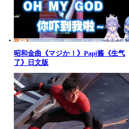
昭和金曲《マジか！》Papi酱《生气
了》日文版