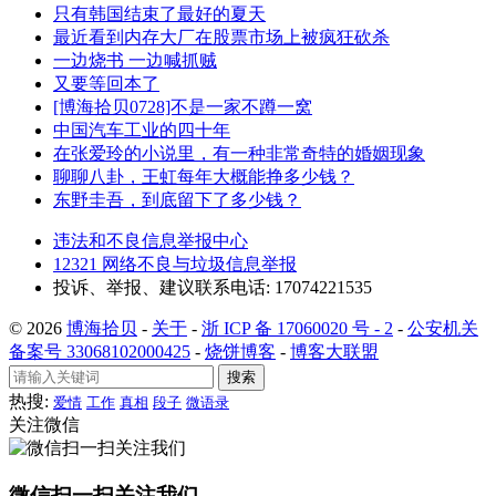
只有韩国结束了最好的夏天
最近看到内存大厂在股票市场上被疯狂砍杀
一边烧书 一边喊抓贼
又要等回本了
[博海拾贝0728]不是一家不蹲一窝
中国汽车工业的四十年
在张爱玲的小说里，有一种非常奇特的婚姻现象
聊聊八卦，王虹每年大概能挣多少钱？
东野圭吾，到底留下了多少钱？
违法和不良信息举报中心
12321 网络不良与垃圾信息举报
投诉、举报、建议联系电话: 17074221535
© 2026
博海拾贝
-
关于
-
浙 ICP 备 17060020 号 - 2
-
公安机关
备案号 33068102000425
-
烧饼博客
-
博客大联盟
搜索
热搜:
爱情
工作
真相
段子
微语录
关注微信
微信扫一扫关注我们