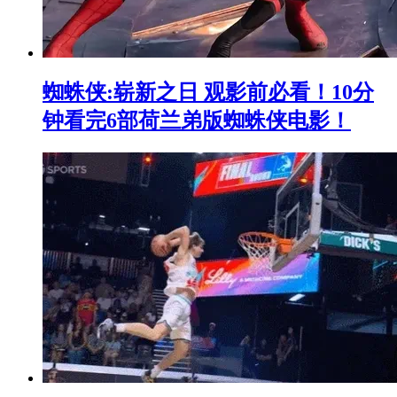
蜘蛛侠:崭新之日 观影前必看！10分
钟看完6部荷兰弟版蜘蛛侠电影！