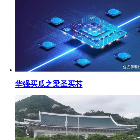
华强买瓜之梁圣买芯