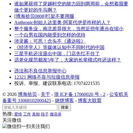
谁如果获得了穿越时空的能力回到两周前，会想着我要
做个更好的牛马啊？
[博海拾贝0808]打架不要用腿
Anthropic创始人达里奥·阿莫代伊是咋样的人？
整个服务业，南北差异很大，当然近些年逐步在缩小
一个白男在国内能受到怎样的优待
沛灵酱：可恶！念头不《通达啦》
《经济学人》等媒体认知中不同时代的中国
三星手机还没退出中国，门店先扛不住了
适老化规范都发5年了，大家的长辈模式咋还这样？
违法和不良信息举报中心
12321 网络不良与垃圾信息举报
投诉、举报、建议联系电话: 17074221535
© 2026
博海拾贝
-
关于
-
浙 ICP 备 17060020 号 - 2
-
公安机关
备案号 33068102000425
-
烧饼博客
-
博客大联盟
搜索
热搜:
爱情
工作
真相
段子
微语录
关注微信