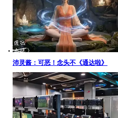
沛灵酱：可恶！念头不《通达啦》