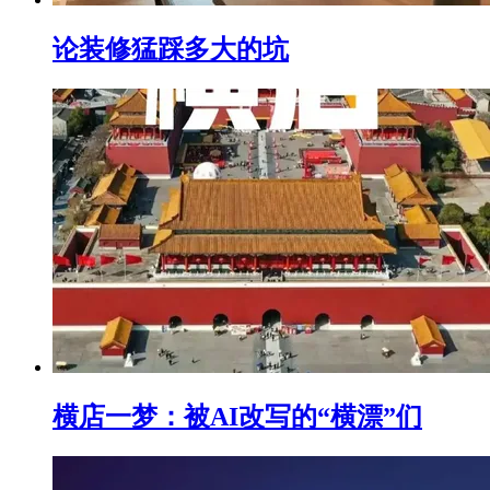
论装修猛踩多大的坑
横店一梦：被AI改写的“横漂”们