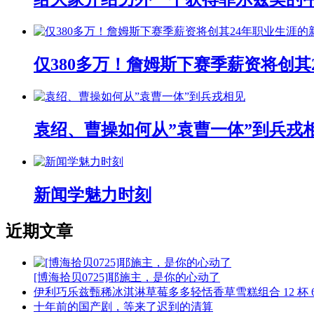
仅380多万！詹姆斯下赛季薪资将创其
袁绍、曹操如何从”袁曹一体”到兵戎
新闻学魅力时刻
近期文章
[博海拾贝0725]耶施主，是你的心动了
伊利巧乐兹甄稀冰淇淋草莓多多轻恬香草雪糕组合 12 杯 63
十年前的国产剧，等来了迟到的清算