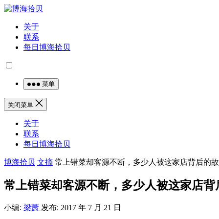
关于
联系
每日博海拾贝
菜单
关闭菜单
关于
联系
每日博海拾贝
博海拾贝
文摘
常上错菜却客源不断，多少人被这家店背后的故
常上错菜却客源不断，多少人被这家店背
小编:
梁萧
发布: 2017 年 7 月 21 日