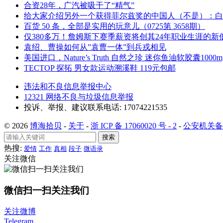
合资28年，广汽被吸干了“精气”
给大家介绍另外一个获得菲尔兹奖的中国人（不是）：白
百货 50 条，全部是实用的玩意儿（0725第 3658期）
仅380多万！詹姆斯下赛季薪资将创其24年职业生涯的新
袁绍、曹操如何从”袁曹一体”到兵戎相见
美国进口，Nature’s Truth 自然之珍 迷你鱼油软胶囊1000
TECTOP 探拓 男女款运动溯溪鞋 119元包邮
违法和不良信息举报中心
12321 网络不良与垃圾信息举报
投诉、举报、建议联系电话: 17074221535
© 2026
博海拾贝
-
关于
-
浙 ICP 备 17060020 号 - 2
-
公安机关备案号
搜索
热搜:
爱情
工作
真相
段子
微语录
关注微信
微信扫一扫关注我们
关注微博
Telegram