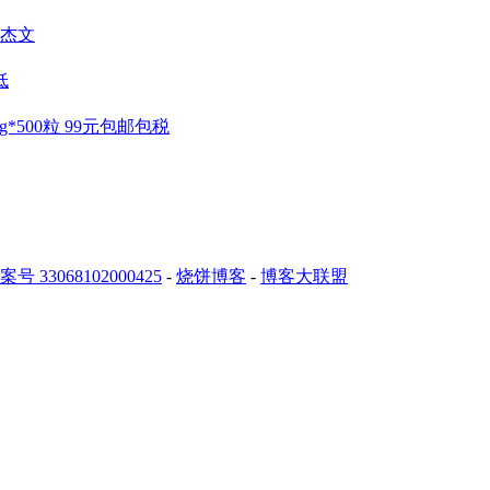
杰文
低
mg*500粒 99元包邮包税
 33068102000425
-
烧饼博客
-
博客大联盟