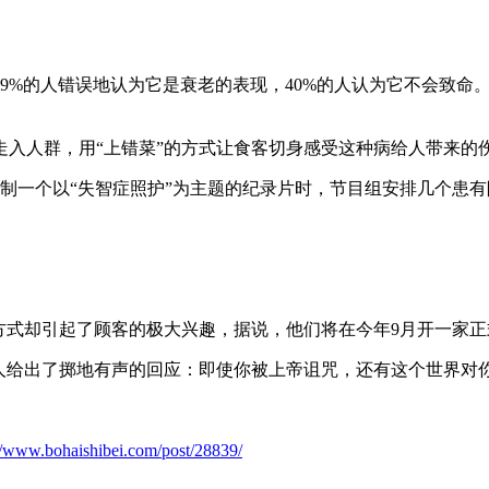
59%的人错误地认为它是衰老的表现，40%的人认为它不会致命
入人群，用“上错菜”的方式让食客切身感受这种病给人带来的
制一个以“失智症照护”为主题的纪录片时，节目组安排几个患
方式却引起了顾客的极大兴趣，据说，他们将在今年9月开一家正
人给出了掷地有声的回应：即使你被上帝诅咒，还有这个世界对
://www.bohaishibei.com/post/28839/