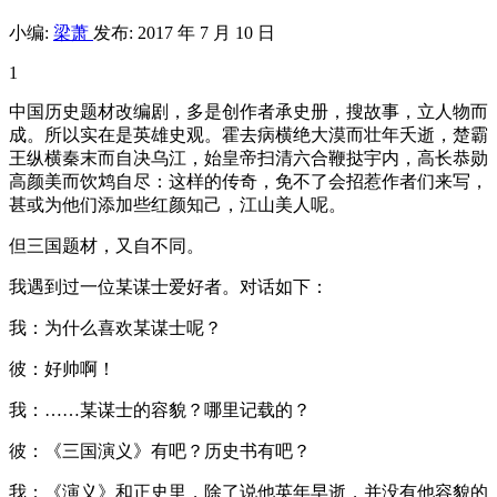
小编:
梁萧
发布: 2017 年 7 月 10 日
1
中国历史题材改编剧，多是创作者承史册，搜故事，立人物而
成。所以实在是英雄史观。霍去病横绝大漠而壮年夭逝，楚霸
王纵横秦末而自决乌江，始皇帝扫清六合鞭挞宇内，高长恭勋
高颜美而饮鸩自尽：这样的传奇，免不了会招惹作者们来写，
甚或为他们添加些红颜知己，江山美人呢。
但三国题材，又自不同。
我遇到过一位某谋士爱好者。对话如下：
我：为什么喜欢某谋士呢？
彼：好帅啊！
我：……某谋士的容貌？哪里记载的？
彼：《三国演义》有吧？历史书有吧？
我：《演义》和正史里，除了说他英年早逝，并没有他容貌的