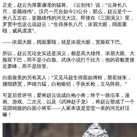
正史，赵云为厚重谦谨的猛将。《云别传》说：“云身长八
尺，姿颜雄伟”。汉尺一尺合如今23公分，那么，赵云是个一
米八五左右，姿颜雄伟的河北大汉。即便在《三国演义》里，
罗贯中也这么说赵云：“生得身长八尺，浓眉大眼，阔面重
颐，威风凛凛”。
——浓眉大眼，阔面重颐，就是浓眉大眼，宽脸双下巴。
所以，赵云无论史实还是演义，都是高大雄伟、浓眉大眼、大
脸双下巴，而不是小白脸。武侠小说打个比方：他的容貌更接
近萧峰，而不是段誉。
白面俊美的另有其人：“又见马超生得面如傅粉，唇若抹朱，
腰细膀宽，声雄力猛，白袍银铠，手执长枪，立马阵前。”
可是后世评书，爱将赵云说成白袍小将；终于一路沿革，漫
画、游戏、二次元，以及《武神赵子龙》，将赵云塑成了一个
花团锦簇的白面小将军——人家本该是堂堂一表的河北好汉
嘛！