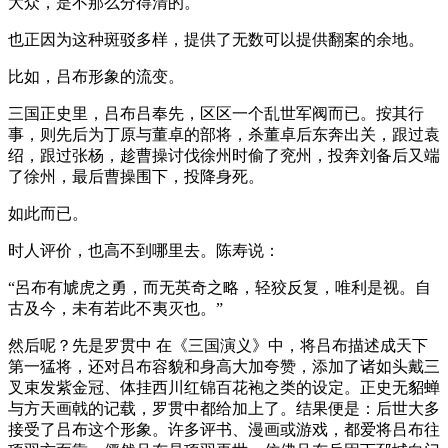
大众，是不那么分得清的。
也正因为这种斑驳多样，提供了无数可以提供翻案的余地。
比如，吕布形象的流变。
三国正史里，吕布吕奉先，区区一个乱世军阀而已。按其行
事，则先后为丁原与董卓的部将，杀董卓后东奔出关，跟过袁
绍，跟过张杨，趁曹操讨伐徐州时偷了兖州，投奔刘备后又端
了徐州，最后曹操围下，投降身死。
如此而已。
时人评价，也高不到哪里去。陈寿说：
“呂布有虓虎之勇，而无英奇之略，轻狡反复，唯利是视。自
古及今，未有若此不夷灭也。”
然后呢？先是罗贯中 在《三国演义》中，将吕布描述成天下
第一猛将，还对吕布容貌和身高大加夸赞，添加了诸如头戴三
叉束发紫金冠、体挂西川红锦百花袍之类的设定。正史无貂蝉
与方天画戟的记载，罗贯中都给加上了。结果便是：后世大多
接受了吕布这个形象。许多评书、漫画或游戏，都爱将吕布往