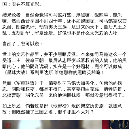
国：实在不算光彩。
结果论者，自然会觉得司马懿好些，厚黑嘛，狠辣嘛，能忍
嘛。然而西晋享国不到四十年，还不如魏国呢。司马懿靠权变
忍耐、阴谋诡计、动辄夷灭三族，坑过来的天下，最后八王之
乱，五胡乱华，华夏涂炭。好像也不是什么太光彩的人物。
当然了，您可以说：
世上的文艺作品里，并不少黑暗反派。本来如司马懿这么一个
受遗二主，佐命三朝，最后从忠臣变成篡权者的人物，他的黑
暗内心，他的阴谋诡谲，实在是一个好题材，完全可以做成
《星球大战》系列里达斯-维德那样的黑暗英雄嘛！
然而《军师联盟》里，偏要对司马懿大加美化，仿佛他的残
忍、阴险和权变，都是不得已，甚至要扭曲荀彧、牺牲陈群，
恶搞曹彰，弱化东吴，来给他涂脂抹粉，那就没意思得很了。
如上所述，倘若这是部《琅琊榜》般的架空历史剧，就随意
改；但既然挂了三国之名，似乎哪里不太对？