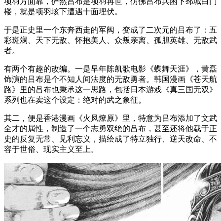
项羽方面靠，俨然吕布是项羽再世，仿佛吕布兵困下邳城白门
楼，就是项羽垓下遭遇十面埋伏。
于是正史里一个东奔西走的军阀，变成了二次元的吕布了：五
彩斑斓、天下无敌、怀抱美人、众叛亲离、孤胆英雄、无敌武
者。
有两个有趣的改编。一是早年陈凯歌电影《蝶舞天涯》，黄磊
饰演的吕布是个不知人间法度的无敌勇者。韩国漫画《苍天航
路》里的吕布也秉承这一思路，包括日本游戏《真三国无双》
系列也在卖这个设定：绝对的武之象征。
其二，便是香港漫画《火凤燎原》里，特意为吕布添加了文武
全才的属性，制造了一个志勇双绝的吕布，甚至还将他载于正
史的反复无常、见利忘义，描绘成了特立独行、逆天改命、不
容于世俗、现实主义至上。