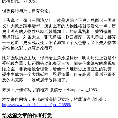
的确如此。可以改。
但改得巧与拙，自有公论。
上头说了，像《三国演义》，就是改编了正史。然而《三国演
义》大致是踵事增华，历史上有的人物性格就浪漫化一点，历
史上没有的人物性格就巧妙地加上。如诸葛贤相、关羽傲将、
曹操奸雄、刘备大义、张飞勇猛、赵云谨厚、黄忠勇烈，都算
一一还原，史实线没变，细节添加了个人色彩，又不失人物本
身性格光彩，这算是改得巧。
比如强改历史主线，强行给主角涂脂抹粉，明明历史上就是个
受托孤之重，却还回头动辄夷灭三族、靠失信来篡权的鹰视狼
顾之臣，非要给他合理化，给他一大堆历史上没立过的功劳，
硬生生成为一个大魏砥柱、忍辱负重、目光高远、最后不得不
反的杰克苏……这就属于改得拙了。
来源：张佳玮写字的地方 微信号：zhangjiawei_1983
本文来自网络，不代表博海拾贝立场，转载请注明出处：
https://www.bohaishibei.com/post/28559/
给这篇文章的作者打赏