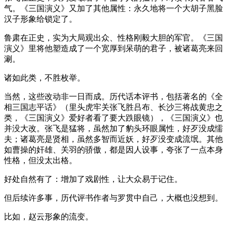
气。《三国演义》又加了其他属性：永久地将一个大胡子黑脸
汉子形象给锁定了。
鲁肃在正史，实为大局观出众、性格刚毅大胆的军官。《三国
演义》里将他塑造成了一个宽厚到呆萌的君子，被诸葛亮来回
涮。
诸如此类，不胜枚举。
当然，这些改动非一日而成。历代话本评书，包括著名的《全
相三国志平话》（里头虎牢关张飞胜吕布、长沙三将战黄忠之
类，《三国演义》爱好者看了要大跌眼镜），《三国演义》也
并没大改。张飞是猛将，虽然加了豹头环眼属性，好歹没成懦
夫；诸葛亮是贤相，虽然多智而近妖，好歹没变成流氓。其他
如曹操的奸雄、关羽的骄傲，都是因人设事，夸张了一点本身
性格，但没太出格。
好处自然有了：增加了戏剧性，让大众易于记住。
但后续许多事，历代评书作者与罗贯中自己，大概也没想到。
比如，赵云形象的流变。