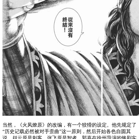
当然，《火凤燎原》的改编，有一个狡猾的设定。他先规定了
“历史记载必然被对手歪曲”这一原则，然后开始各色自圆其
说。赵云原是刺客，张飞原是智者，郭嘉在徐州导演的惨剧实