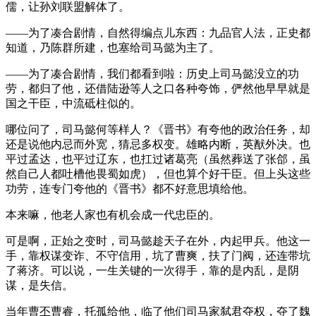
儒，让孙刘联盟解体了。
——为了凑合剧情，自然得编点儿东西：九品官人法，正史都
知道，乃陈群所建，也塞给司马懿为主了。
——为了凑合剧情，我们都看到啦：历史上司马懿没立的功
劳，都归了他，还借陆逊等人之口各种夸饰，俨然他早早就是
国之干臣，中流砥柱似的。
哪位问了，司马懿何等样人？《晋书》有夸他的政治任务，却
还是说他内忌而外宽，猜忌多权变。雄略内断，英猷外决。也
平过孟达，也平过辽东，也扛过诸葛亮（虽然葬送了张郃，虽
然自己人都吐槽他畏蜀如虎），但也算个好干臣。但上头这些
功劳，连专门夸他的《晋书》都不好意思填给他。
本来嘛，他老人家也有机会成一代忠臣的。
可是啊，正始之变时，司马懿趁天子在外，内起甲兵。他这一
手，靠权谋变诈、不守信用，坑了曹爽，扶了门阀，还连带坑
了蒋济。可以说，一生关键的一次得手，靠的是内乱，是阴
谋，是失信。
当年曹丕曹睿，托孤给他，临了他们司马家弑君夺权，夺了魏