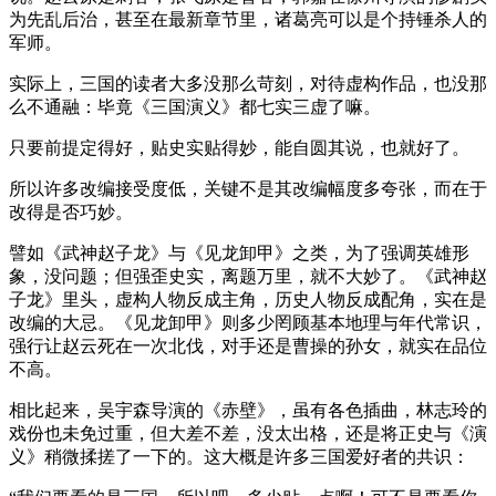
为先乱后治，甚至在最新章节里，诸葛亮可以是个持锤杀人的
军师。
实际上，三国的读者大多没那么苛刻，对待虚构作品，也没那
么不通融：毕竟《三国演义》都七实三虚了嘛。
只要前提定得好，贴史实贴得妙，能自圆其说，也就好了。
所以许多改编接受度低，关键不是其改编幅度多夸张，而在于
改得是否巧妙。
譬如《武神赵子龙》与《见龙卸甲》之类，为了强调英雄形
象，没问题；但强歪史实，离题万里，就不大妙了。《武神赵
子龙》里头，虚构人物反成主角，历史人物反成配角，实在是
改编的大忌。《见龙卸甲》则多少罔顾基本地理与年代常识，
强行让赵云死在一次北伐，对手还是曹操的孙女，就实在品位
不高。
相比起来，吴宇森导演的《赤壁》，虽有各色插曲，林志玲的
戏份也未免过重，但大差不差，没太出格，还是将正史与《演
义》稍微揉搓了一下的。这大概是许多三国爱好者的共识：