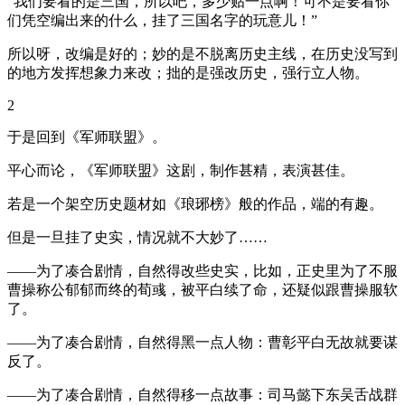
“我们要看的是三国，所以吧，多少贴一点啊！可不是要看你
们凭空编出来的什么，挂了三国名字的玩意儿！”
所以呀，改编是好的；妙的是不脱离历史主线，在历史没写到
的地方发挥想象力来改；拙的是强改历史，强行立人物。
2
于是回到《军师联盟》。
平心而论，《军师联盟》这剧，制作甚精，表演甚佳。
若是一个架空历史题材如《琅琊榜》般的作品，端的有趣。
但是一旦挂了史实，情况就不大妙了……
——为了凑合剧情，自然得改些史实，比如，正史里为了不服
曹操称公郁郁而终的荀彧，被平白续了命，还疑似跟曹操服软
了。
——为了凑合剧情，自然得黑一点人物：曹彰平白无故就要谋
反了。
——为了凑合剧情，自然得移一点故事：司马懿下东吴舌战群