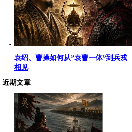
袁绍、曹操如何从”袁曹一体”到兵戎
相见
近期文章