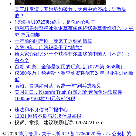
吴三桂反清，开始势如破竹，为何中途停战，导致失
败？
[博海拾贝0725]耶施主，是你的心动了
伊利巧乐兹甄稀冰淇淋草莓多多轻恬香草雪糕组合 12 杯
63.75元包邮
十年前的国产剧，等来了迟到的清算
合资28年，广汽被吸干了“精气”
给大家介绍另外一个获得菲尔兹奖的中国人（不是）：
白杰文
百货 50 条，全部是实用的玩意儿（0725第 3658期）
仅380多万！詹姆斯下赛季薪资将创其24年职业生涯的新
低
袁绍、曹操如何从”袁曹一体”到兵戎相见
美国进口，Nature’s Truth 自然之珍 迷你鱼油软胶囊
1000mg*500粒 99元包邮包税
违法和不良信息举报中心
12321 网络不良与垃圾信息举报
投诉、举报、建议联系电话: 17074221535
© 2026
博海拾贝
-
关于
-
浙 ICP 备 17060020 号 - 2
-
公安机关