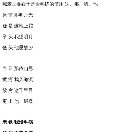
喊麦主要在于是否熟练的使用 这、那、我、他
床 前 那明月光
疑 是 这地上霜
举 头 我望明月
低 头 他思故乡
白 日 那依山尽
黄 河 我入海流
欲 穷 这千里目
更 上 他一层楼
老 铁 我没毛病