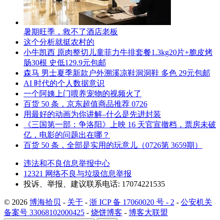
暑期旺季，救不了酒店老板
这个分析就挺农村的
小牛凯西 原肉整切儿童菲力牛排套餐1.3kg20片+脆皮烤
肠30根 史低129.9元包邮
森马 男士夏季新款户外溯溪凉鞋洞洞鞋 多色 29元包邮
AI 时代的个人数据意识
一个阿姨上门喂养宠物的视频火了
百货 50 条，京东超值商品推荐 0726
用最好的动画为你讲解–什么是先进封装
《三国第一部：争洛阳》上映 16 天官宣撤档，票房未破
亿，电影的问题出在哪？
百货 50 条，全部是实用的玩意儿（0726第 3659期）
违法和不良信息举报中心
12321 网络不良与垃圾信息举报
投诉、举报、建议联系电话: 17074221535
© 2026
博海拾贝
-
关于
-
浙 ICP 备 17060020 号 - 2
-
公安机关
备案号 33068102000425
-
烧饼博客
-
博客大联盟