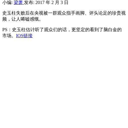
小编:
梁萧
发布: 2017 年 2 月 3 日
史玉柱失败后在央视被一群观众指手画脚、评头论足的珍贵视
频，让人唏嘘感慨。
PS：史玉柱估计听了观众们的话，更坚定的看到了脑白金的
市场。
IOS链接