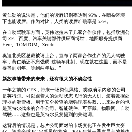
黄仁勋的说法是，他们的读唇识别率达到 95%，在嘈杂环境
下也能读唇。作为对比，人类的读唇准确率是 53%。
在自动驾驶车方面，英伟达拉来了几家合作伙伴，包括欧洲公
司 ZF、百度、汽车关键部件供应商博世，地图服务提供商
Here、TOMTOM、Zenrin……
奥迪北美区总裁被请上台，宣布了两家合作生产的无人驾驶
车，黄仁勋还不忘强调“这辆车此刻、现在就在这里，而不是
要等到明年、等到两年后。”
新故事能带来的未来，还有很大的不确定性
一年之前的 CES，带来一场类似风格、类似演示内容的公司
是英特尔。可以跟着人的运动状态飞行的无人机、装着数据处
理器的滑雪板、用于安全检查的增强现实头盔……来站台的也
是英特尔找来的合作公司。智能硬件、可穿戴、物联网、自动
驾驶……这些也是英特尔反复提到的关键词。
这背后的情况是，芯片公司面对的市场变化正在发生巨大变
化，随着全球 PC 出货量的萎缩，2016 年第一季度显卡的整体