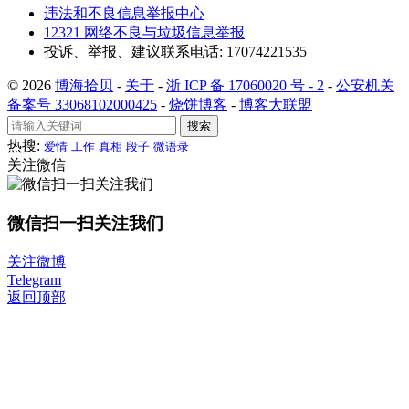
违法和不良信息举报中心
12321 网络不良与垃圾信息举报
投诉、举报、建议联系电话: 17074221535
© 2026
博海拾贝
-
关于
-
浙 ICP 备 17060020 号 - 2
-
公安机关
备案号 33068102000425
-
烧饼博客
-
博客大联盟
搜索
热搜:
爱情
工作
真相
段子
微语录
关注微信
微信扫一扫关注我们
关注微博
Telegram
返回顶部