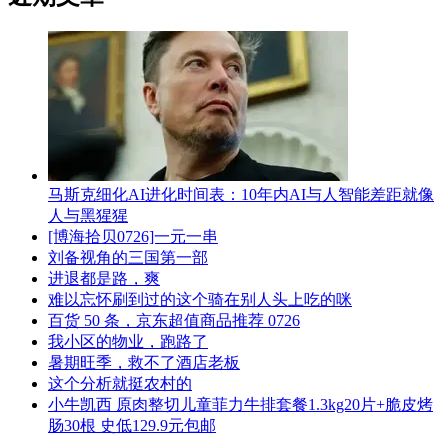
马斯克细化AI进化时间表：10年内AI与人智能差距就像
人与黑猩猩
[博海拾贝0726]一元一串
刘备视角的三国第一部
进退都是路，爽
难以忘怀刷到过的这个骑在别人头上吃的咪
百货 50 条，京东超值商品推荐 0726
我小区的物业，跑路了
暑期旺季，救不了酒店老板
这个分析就挺农村的
小牛凯西 原肉整切儿童菲力牛排套餐1.3kg20片+脆皮烤
肠30根 史低129.9元包邮