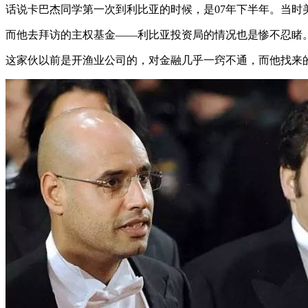
话说卡巴杰同学第一次到利比亚的时候，是07年下半年。当
而他去拜访的主权基金——利比亚投资局的情况也是惨不忍睹。管理基
这家伙以前是开渔业公司的，对金融几乎一窍不通，而他找来