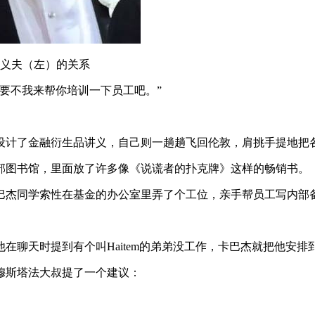
义夫（左）的关系
要不我来帮你培训一下员工吧。”
设计了金融衍生品讲义，自己则一趟趟飞回伦敦，肩挑手提地把
部图书馆，里面放了许多像《说谎者的扑克牌》这样的畅销书。
巴杰同学索性在基金的办公室里弄了个工位，亲手帮员工写内部
在聊天时提到有个叫Haitem的弟弟没工作，卡巴杰就把他安排
穆斯塔法大叔提了一个建议：