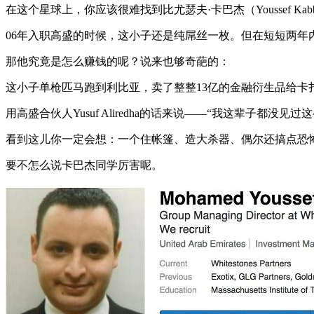
在这个星球上，你应该很难找到比尤瑟夫·卡巴杰（Youssef Ka
06年入职高盛的时候，这小子还是纯屌丝一枚。但在短短两
那他究竟是怎么赚钱的呢？说来也够奇葩的：
这小子单枪匹马跑到利比亚，卖了整整13亿的金融衍生品给卡
用高盛合伙人Yusuf Aliredha的话来说——“我这辈子都没见
看到这儿你一定会想：一个住帐篷、造大杀器、偶尔还搞点恐
要不怎么说卡巴杰同学厉害呢。