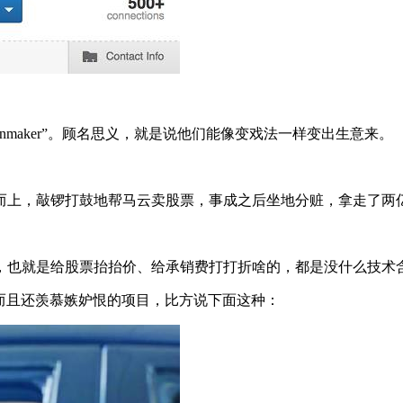
nmaker”。顾名思义，就是说他们能像变戏法一样变出生意来。
而上，敲锣打鼓地帮马云卖股票，事成之后坐地分赃，拿走了两
，也就是给股票抬抬价、给承销费打打折啥的，都是没什么技术
懂、而且还羡慕嫉妒恨的项目，比方说下面这种：