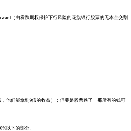
at the same price as the forward（由看跌期权保护下行风险的花旗银行股票的无本金交割
倍，他们能拿到9倍的收益）；但要是股票跌了，那所有的钱可
0%以下的部分。