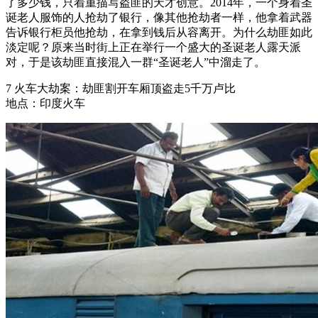
了多少钱，只着重描写盗匪的天才创意。2014年，一个身着圣
诞老人服饰的人抢劫了银行，像其他抢劫者一样，他拿着武器
告诉银行柜员他抢劫，在拿到钱后从容离开。为什么劫匪如此
淡定呢？原来当时街上正在举行一个盛大的圣诞老人露天派
对，于是该劫匪直接混入一群“圣诞老人”中溜走了。
7 火车大劫案：劫匪割开车厢顶盗走5千万卢比
地点：印度火车