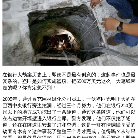
在银行大劫案历史上，即便不是最有创意的，这起事件也是最
复杂的。盗匪是如何实施盗窃、把6500万美元这么一大笔钱带
走的呢？你肯定想不到！
2005年，通过冒充园林绿化公司员工，一伙盗匪光明正大的在
巴西中央银行旁边挖洞，经过三个月努力，他们在银行250英
尺以下的地方成功挖出了一条隧道，通过这条隧道，他们可以
在右边凿开墙壁进入银行金库。警方发现，他们不仅挖了隧
道，还在在隧道里安装了灯和空调，这是一群有情调懂享受的
劫匪有木有？这件事花了整整三个月才完成，值得吗？从结果
来看，很显然是值得的，因为巴西央行6500万美元被偷！即便