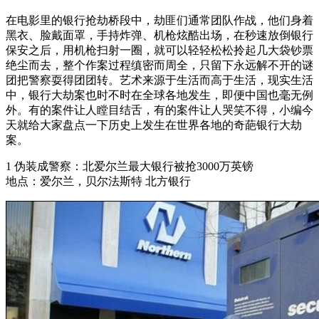
在电影里的银行抢劫桥段中，劫匪们通常团队作战，他们身着
黑衣、脸戴面罩，手持炸弹、机枪炫酷出场，在秒速放倒银行
保安之后，用机枪扫射一圈，就可以轻轻松松拎起几大袋钞票
绝尘而去，整个作案过程缜密而周全，只留下永远解不开的谜
团把警察耍得团团转。艺术来源于生活而高于生活，现实生活
中，银行大劫案也时不时在全球各地发生，即便中国也毫无例
外。有的案件让人瞠目结舌，有的案件让人哭笑不得，小编今
天就给大家盘点一下历史上发生在世界各地的奇葩银行大劫
案。
1 伪装成警察：北爱尔兰最大银行被抢3000万英镑
地点：爱尔兰，贝尔法斯特 北方银行