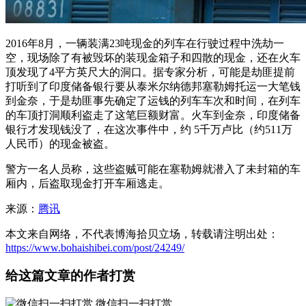
2016年8月，一辆装满23吨现金的列车在行驶过程中洗劫一
空，现场除了有被毁坏的装现金箱子和四散的现金，还在火车
顶发现了4平方英尺大的洞口。据专家分析，可能是劫匪提前
打听到了印度储备银行要从泰米尔纳德邦塞勒姆托运一大笔钱
到金奈，于是劫匪事先确定了运钱的列车车次和时间，在列车
的车顶打洞顺利盗走了这笔巨额财富。火车到金奈，印度储备
银行才发现钱没了，在这次事件中，约 5千万卢比（约511万
人民币）的现金被盗。
警方一名人员称，这些盗贼可能在塞勒姆就潜入了未封箱的车
厢内，后盗取现金打开车厢逃走。
来源：
腾讯
本文来自网络，不代表博海拾贝立场，转载请注明出处：
https://www.bohaishibei.com/post/24249/
给这篇文章的作者打赏
微信扫一扫打赏