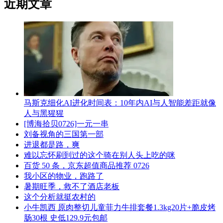
近期文章
马斯克细化AI进化时间表：10年内AI与人智能差距就像
人与黑猩猩
[博海拾贝0726]一元一串
刘备视角的三国第一部
进退都是路，爽
难以忘怀刷到过的这个骑在别人头上吃的咪
百货 50 条，京东超值商品推荐 0726
我小区的物业，跑路了
暑期旺季，救不了酒店老板
这个分析就挺农村的
小牛凯西 原肉整切儿童菲力牛排套餐1.3kg20片+脆皮烤
肠30根 史低129.9元包邮