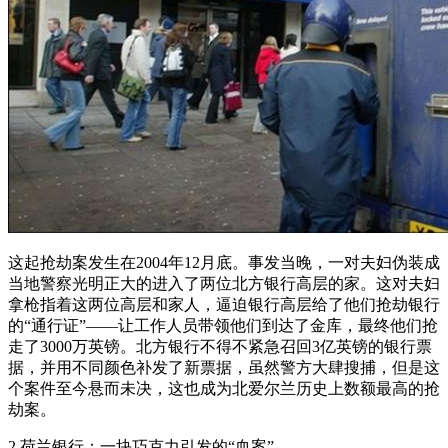
这起抢劫案发生在2004年12月底。事发当晚，一对夫妇伪装成
当地警察光明正大的进入了两位北方银行高层的家。这对夫妇
拿枪指着这两位高层和家人，逼迫银行高层给了他们抢劫银行
的“通行证”——让工作人员带领他们到达了金库，最终他们抢
走了3000万英镑。北方银行不得不紧急召回3亿英镑的银行票
据，并用不同颜色补发了新票据，虽然警方大肆搜捕，但是这
个案件至今悬而未决，这也成为北爱尔兰历史上数额最高的抢
劫案。
2 荷兰银行：一块巧克力引发的“血案”