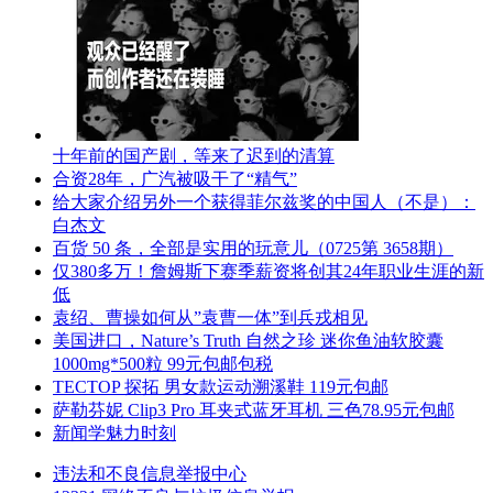
十年前的国产剧，等来了迟到的清算
合资28年，广汽被吸干了“精气”
给大家介绍另外一个获得菲尔兹奖的中国人（不是）：
白杰文
百货 50 条，全部是实用的玩意儿（0725第 3658期）
仅380多万！詹姆斯下赛季薪资将创其24年职业生涯的新
低
袁绍、曹操如何从”袁曹一体”到兵戎相见
美国进口，Nature’s Truth 自然之珍 迷你鱼油软胶囊
1000mg*500粒 99元包邮包税
TECTOP 探拓 男女款运动溯溪鞋 119元包邮
萨勒芬妮 Clip3 Pro 耳夹式蓝牙耳机 三色78.95元包邮
新闻学魅力时刻
违法和不良信息举报中心