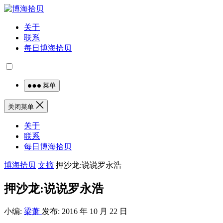
关于
联系
每日博海拾贝
菜单
关闭菜单
关于
联系
每日博海拾贝
博海拾贝
文摘
押沙龙:说说罗永浩
押沙龙:说说罗永浩
小编:
梁萧
发布: 2016 年 10 月 22 日