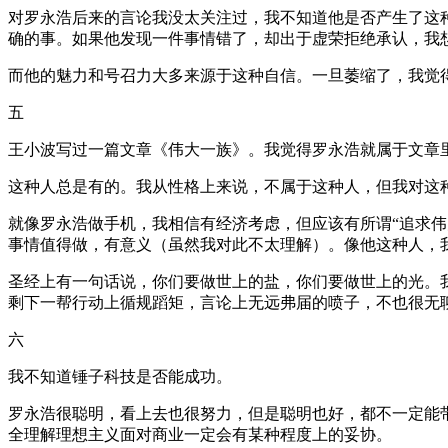
对罗永浩后来的言论我没太关注过，我不知道他是否产生了这
确的事。如果他发现一件事情错了，却出于虚荣拒绝承认，我
而他的魅力和号召力大多来源于这种自信。一旦萎缩了，我觉
五
王小波写过一篇文章《伟大一族》。我觉得罗永浩就属于文章
这种人总是有的。我从性格上来说，不属于这种人，但我对这
就像罗永浩做手机，我相信有经济考虑，但应该有所谓“追求
事情值得做，有意义（虽然我对此不太理解）。像他这种人，
圣经上有一句话说，你们要做世上的盐，你们要做世上的光。
剩下一帮行动上循规蹈矩，言论上无远弗届的喷子，不也很无
六
我不知道锤子科技是否能成功。
罗永浩很聪明，看上去也很努力，但是聪明也好，都不一定能
全理解理想主义面对商业一定会有某种程度上的妥协。