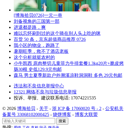
[博海拾贝0726]一元一串
刘备视角的三国第一部
进退都是路，爽
难以忘怀刷到过的这个骑在别人头上吃的咪
百货 50 条，京东超值商品推荐 0726
我小区的物业，跑路了
暑期旺季，救不了酒店老板
这个分析就挺农村的
小牛凯西 原肉整切儿童菲力牛排套餐1.3kg20片+脆皮烤
肠30根 史低129.9元包邮
森马 男士夏季新款户外溯溪凉鞋洞洞鞋 多色 29元包邮
违法和不良信息举报中心
12321 网络不良与垃圾信息举报
投诉、举报、建议联系电话: 17074221535
© 2026
博海拾贝
-
关于
-
浙 ICP 备 17060020 号 - 2
-
公安机关
备案号 33068102000425
-
烧饼博客
-
博客大联盟
搜索
热搜:
爱情
工作
真相
段子
微语录