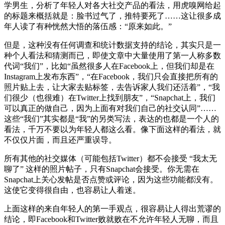
学男生，分析了年轻人对各大社交产品的看法，用虎嗅网给起
的标题来概括就是：脸书过气了，推特要死了……这让很多成
年人读了有种恍然大悟的落伍感：“原来如此。”
但是，这种没有任何调查和统计数据支持的结论，其实只是一
种个人看法和猜测而已，即使文章中大量使用了第一人称多数
代词“我们”，比如“虽然很多人在Facebook上，但我们却是在
Instagram上发布东西”，“在Facebook，我们只会直接把所有的
照片贴上去，让大家去贴标签，去告诉家人我们还活着”，“我
们很少（也很难）在Twitter上找到朋友”，“Snapchat上，我们
可以真正的做自己，因为上面有对我们自己的社交认同”……
这些“我们”其实都是“我”的另类写法，表达的也都是一个人的
看法，千万不要以为年轻人都这么看。像下面这样的看法，就
不仅仅片面，而且还严重误导。
所有其他的社交媒体（可能包括Twitter）都不会接受 “我太无
聊了” 这样的照片帖子，只有Snapchat会接受。你无需在
Snapchat上关心发帖是否点赞或评论，因为这些功能都没有。
这使它变得很自由，也容易让人着迷。
上面这样的来自年轻人的第一手观点，很容易让人得出荒谬的
结论，即Facebook和Twitter败就败在不允许年轻人无聊，而且