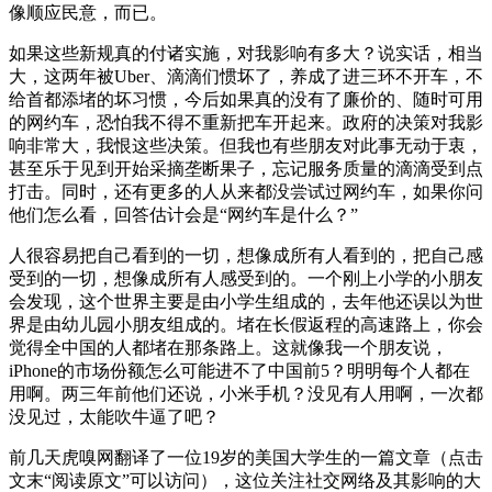
像顺应民意，而已。
如果这些新规真的付诸实施，对我影响有多大？说实话，相当
大，这两年被Uber、滴滴们惯坏了，养成了进三环不开车，不
给首都添堵的坏习惯，今后如果真的没有了廉价的、随时可用
的网约车，恐怕我不得不重新把车开起来。政府的决策对我影
响非常大，我恨这些决策。但我也有些朋友对此事无动于衷，
甚至乐于见到开始采摘垄断果子，忘记服务质量的滴滴受到点
打击。同时，还有更多的人从来都没尝试过网约车，如果你问
他们怎么看，回答估计会是“网约车是什么？”
人很容易把自己看到的一切，想像成所有人看到的，把自己感
受到的一切，想像成所有人感受到的。一个刚上小学的小朋友
会发现，这个世界主要是由小学生组成的，去年他还误以为世
界是由幼儿园小朋友组成的。堵在长假返程的高速路上，你会
觉得全中国的人都堵在那条路上。这就像我一个朋友说，
iPhone的市场份额怎么可能进不了中国前5？明明每个人都在
用啊。两三年前他们还说，小米手机？没见有人用啊，一次都
没见过，太能吹牛逼了吧？
前几天虎嗅网翻译了一位19岁的美国大学生的一篇文章（点击
文末“阅读原文”可以访问），这位关注社交网络及其影响的大