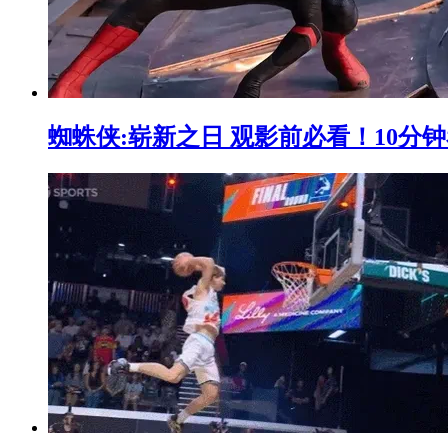
蜘蛛侠:崭新之日 观影前必看！10分