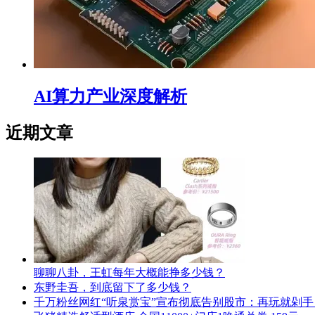
AI算力产业深度解析
近期文章
聊聊八卦，王虹每年大概能挣多少钱？
东野圭吾，到底留下了多少钱？
千万粉丝网红“听泉赏宝”宣布彻底告别股市：再玩就剁