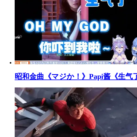
昭和金曲《マジか！》Papi酱《生气