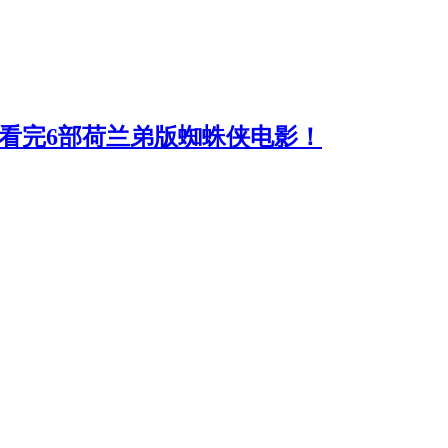
钟看完6部荷兰弟版蜘蛛侠电影！