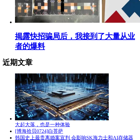
揭露快招骗局后，我接到了大量从业
者的爆料
近期文章
大起大落，也是一种体验
[博海拾贝0724]白菩萨
韩国史上最贵离婚案宣判 会影响SK海力士和AI存储器