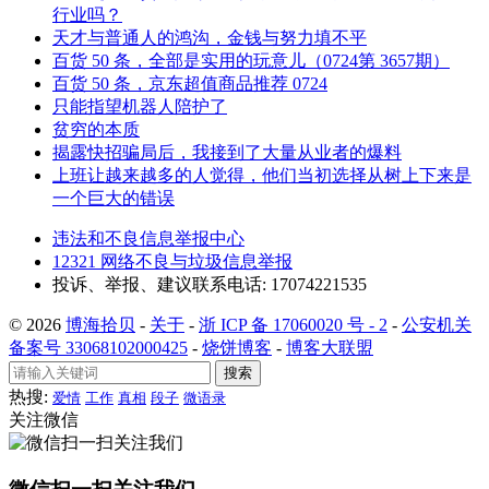
行业吗？
天才与普通人的鸿沟，金钱与努力填不平
百货 50 条，全部是实用的玩意儿（0724第 3657期）
百货 50 条，京东超值商品推荐 0724
只能指望机器人陪护了
贫穷的本质
揭露快招骗局后，我接到了大量从业者的爆料
上班让越来越多的人觉得，他们当初选择从树上下来是
一个巨大的错误
违法和不良信息举报中心
12321 网络不良与垃圾信息举报
投诉、举报、建议联系电话: 17074221535
© 2026
博海拾贝
-
关于
-
浙 ICP 备 17060020 号 - 2
-
公安机关
备案号 33068102000425
-
烧饼博客
-
博客大联盟
搜索
热搜:
爱情
工作
真相
段子
微语录
关注微信