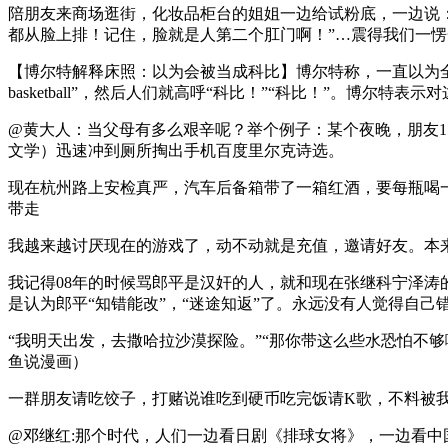
陪朋友来商场逛街，化妆品柜台的姐姐一边给试粉底，一边说
都从脸上排！记住，脸就是人第二个肛门啊！”…震得我们一
【博尔特解释床照：以为会被当成科比】博尔特称，一直以为全世
basketball”，然后人们就高呼“科比！”“科比！”。博尔
@黄大人：当父母有多么艰辛呢？举个例子：某个夜晚，朋友
文学）迅速冲到厕所掏出手机百度里尔克诗选。
现在杭州路上安检真严，汽车后备箱带了一箱红酒，要每瓶喝
带走
我越来越讨厌现在的游戏了，动不动就是充值，邀请好友。本
我记得08年的时候骂郎平是汉奸的人，就和现在张继科宁泽涛的老
是认为郎平“知错能改”，“迷途知返”了。永远没有人觉得自己
“我明天出发，去撒哈拉沙漠探险。”“那你带这么些水恐怕不够
鱼说漫画）
一群朋友请吃饺子，打赌说谁吃到硬币吃完饭请K歌，不料被
@邓继红:那个时代，人们一边看日剧《排球女将》，一边看