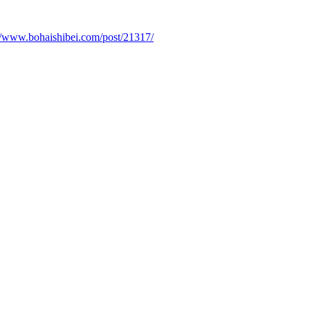
://www.bohaishibei.com/post/21317/