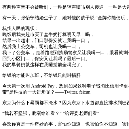
有两种声音不会被听到，一种是轻声嘀咕别人傻逼，一种是大
有一天，张怡宁结婚生子了，她对他的孩子说:“金牌你随便玩
杭州人民的现状：
晚饭后我去超市买了盒牛奶打算明天早上喝，
结果一出超市，门口那保安就让我喝一口 ，
然后我上公交车，司机也让我喝一口 ，
我下了公交车 ，走着路碰到执勤警察又让我喝一口，眼看就
回到小区门口，保安又让我喝了最后一口。
我的早餐奶就这样在我睡觉前全喝完了。
给钱的才能叫加班，不给钱只能叫捐肝
今天第一次用 Android Pay，想到如果这种电子钱包
带”是科技的一大进步呢？——Twitter. feicun
东京为什么下暴雨都不淹水？因为东京下水道都直接排水到巴
“我若不坚强，脆弱给谁看？” “给评委老师们看”
喜欢你真是一件奇妙的事，害怕你知道，也害怕你不知道。害