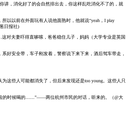
跟你讲，消化好了的会自然排出去，你这样乱吃消化不了的，就
前在外面玩有人说他面熟时，他就说“yeah，I play
葱日报社)
…这对夫妻吓得直哆嗦，爸爸稳住儿子，妈妈（大学专业是英国
，系好安全带，车子刚发着，警察说下来下来，酒后驾车带走，
这些人可能都消失了，但后来发现还是too young。这些人只
安检的时候喝的……”——两位杭州市民的对话，听来的。（@大