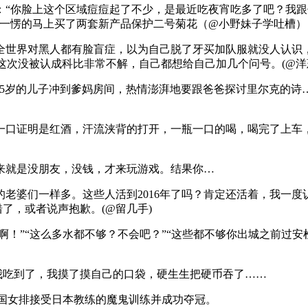
：“你脸上这个区域痘痘起了不少，是最近吃夜宵吃多了吧？我
愣一愣的马上买了两套新产品保护二号菊花（@小野妹子学吐槽）
界对黑人都有脸盲症，以为自己脱了牙买加队服就没人认识，所以以
特表示对这次没被认成科比非常不解，自己都想给自己加几个问号。(@洋
15岁的儿子冲到爹妈房间，热情澎湃地要跟爸爸探讨里尔克的诗
一口证明是红酒，汗流浃背的打开，一瓶一口的喝，喝完了上车
来就是没朋友，没钱，才来玩游戏。结果你…
婆们一样多。这些人活到2016年了吗？肯定还活着，我一度认为
错了，或者说声抱歉。(@留几手)
啊！”“这么多水都不够？不会吧？”“这些都不够你出城之前过
我吃到了，我摸了摸自己的口袋，硬生生把硬币吞了……
中国女排接受日本教练的魔鬼训练并成功夺冠。