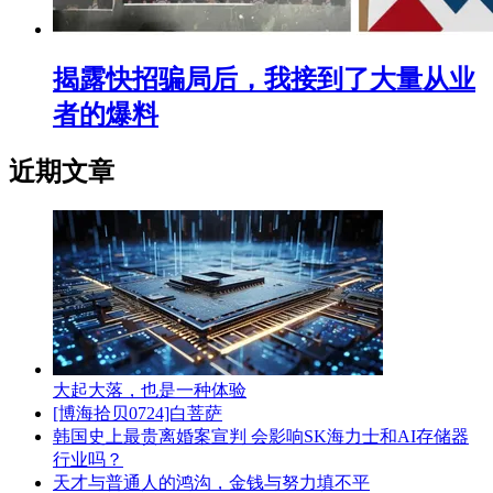
揭露快招骗局后，我接到了大量从业
者的爆料
近期文章
大起大落，也是一种体验
[博海拾贝0724]白菩萨
韩国史上最贵离婚案宣判 会影响SK海力士和AI存储器
行业吗？
天才与普通人的鸿沟，金钱与努力填不平