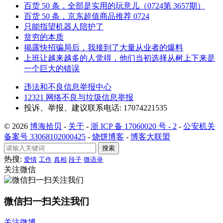
百货 50 条，全部是实用的玩意儿（0724第 3657期）
百货 50 条，京东超值商品推荐 0724
只能指望机器人陪护了
贫穷的本质
揭露快招骗局后，我接到了大量从业者的爆料
上班让越来越多的人觉得，他们当初选择从树上下来是
一个巨大的错误
违法和不良信息举报中心
12321 网络不良与垃圾信息举报
投诉、举报、建议联系电话: 17074221535
© 2026
博海拾贝
-
关于
-
浙 ICP 备 17060020 号 - 2
-
公安机关
备案号 33068102000425
-
烧饼博客
-
博客大联盟
搜索
热搜:
爱情
工作
真相
段子
微语录
关注微信
微信扫一扫关注我们
关注微博