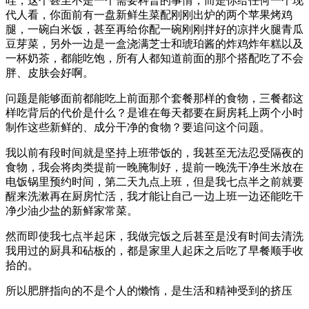
哇，这个甚至不是一个需要科普的事情，而是你给任何一个现
代人看，你面前有一盘新鲜生菜配刚刚出炉的两个苹果烤鸡
腿，一碗白米饭，甚至再给你配一碗刚刚拌好的凉拌火腿青瓜
豆芽菜，另外一边是一盒浇满芝士和琥珀酱的炸鸡炸年糕以及
一杯奶茶，都能吃饱，所有人都知道前面的那个搭配吃了不会
胖、皮肤会好啊。
问题是能够面前都能吃上前面那个套餐那样的食物，三餐都这
样吃背后的代价是什么？是谁在每天都要在厨房耗上两个小时
制作这些新鲜的、成分干净的食物？要追问这个问题。
我以前有段时间就是坚持上班带饭的，我甚至无法忍受隔夜的
食物，我会将肉类提前一晚腌制好，提前一晚洗干净生米放在
电饭锅里预约时间，第二天九点上班，但是我七点半之前就要
醒来洗漱再在厨房忙活，我才能让自己一边上班一边还能吃干
净少油少盐的新鲜家常菜。
然而即使我七点半起床，我做完饭之后甚至是没有时间去清洗
我用过的厨具和砧板的，都是家里人起床之后吃了早餐顺手收
拾的。
所以肥胖指向的不是个人的懒惰，是生活和精神受到的挤压