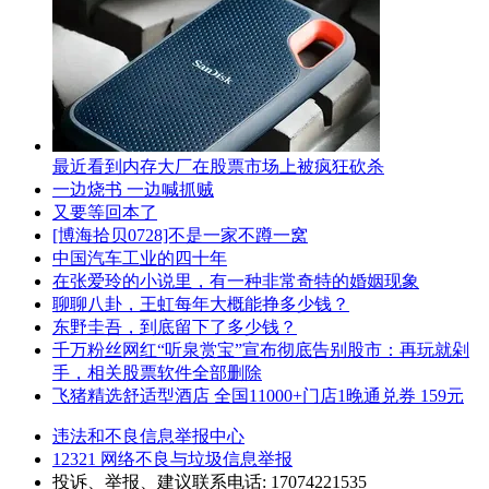
最近看到内存大厂在股票市场上被疯狂砍杀
一边烧书 一边喊抓贼
又要等回本了
[博海拾贝0728]不是一家不蹲一窝
中国汽车工业的四十年
在张爱玲的小说里，有一种非常奇特的婚姻现象
聊聊八卦，王虹每年大概能挣多少钱？
东野圭吾，到底留下了多少钱？
千万粉丝网红“听泉赏宝”宣布彻底告别股市：再玩就剁
手，相关股票软件全部删除
飞猪精选舒适型酒店 全国11000+门店1晚通兑券 159元
违法和不良信息举报中心
12321 网络不良与垃圾信息举报
投诉、举报、建议联系电话: 17074221535