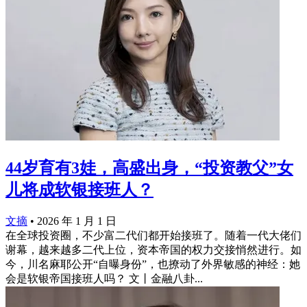
44岁育有3娃，高盛出身，“投资教父”女
儿将成软银接班人？
文摘
•
2026 年 1 月 1 日
在全球投资圈，不少富二代们都开始接班了。随着一代大佬们
谢幕，越来越多二代上位，资本帝国的权力交接悄然进行。如
今，川名麻耶公开“自曝身份”，也撩动了外界敏感的神经：她
会是软银帝国接班人吗？ 文丨金融八卦...