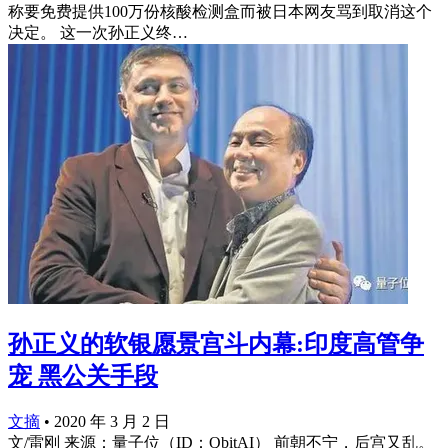
称要免费提供100万份核酸检测盒而被日本网友骂到取消这个
决定。 这一次孙正义终…
孙正义的软银愿景宫斗内幕:印度高管争
宠 黑公关手段
文摘
•
2020 年 3 月 2 日
文/雷刚 来源：量子位（ID：QbitAI） 前朝不宁，后宫又乱。