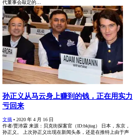
代董事会敲定的…
孙正义从马云身上赚到的钱，正在用实力
亏回来
文摘
•
2020 年 4 月 16 日
作者/贾沛霖 来源：贝克街探案官（ID:bkjtag） 日本，东京，
孙正义。 上次孙正义出现在新闻头条，还是在推特上由于声