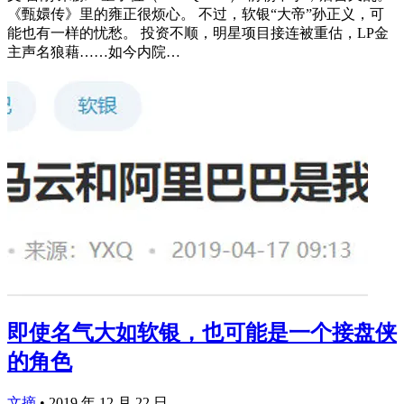
《甄嬛传》里的雍正很烦心。 不过，软银“大帝”孙正义，可
能也有一样的忧愁。 投资不顺，明星项目接连被重估，LP金
主声名狼藉……如今内院…
即使名气大如软银，也可能是一个接盘侠
的角色
文摘
•
2019 年 12 月 22 日