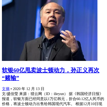
软银60亿甩卖波士顿动力，孙正义再次
“赌输”
文摘
•
2020 年 12 月 13 日
文/盛佳莹 来源：猎云网（ID：ilieyun） 据《韩国经济日报》
报道，软银方面已经同意以1万亿韩元，折合60.12亿人民币的
价格，将波士顿动力出售给韩国现代汽车。 根据12月10日现