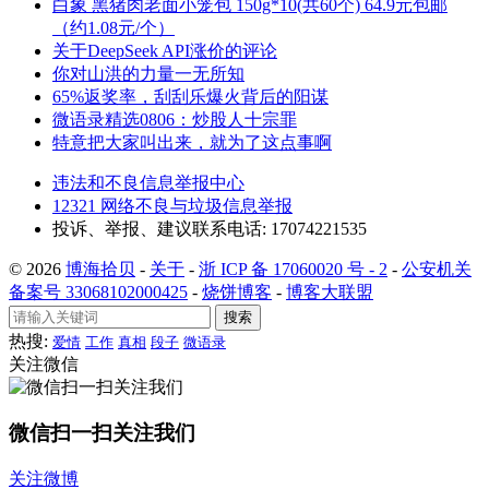
白象 黑猪肉老面小笼包 150g*10(共60个) 64.9元包邮
（约1.08元/个）
关于DeepSeek API涨价的评论
你对山洪的力量一无所知
65%返奖率，刮刮乐爆火背后的阳谋
微语录精选0806：炒股人十宗罪
特意把大家叫出来，就为了这点事啊
违法和不良信息举报中心
12321 网络不良与垃圾信息举报
投诉、举报、建议联系电话: 17074221535
© 2026
博海拾贝
-
关于
-
浙 ICP 备 17060020 号 - 2
-
公安机关
备案号 33068102000425
-
烧饼博客
-
博客大联盟
搜索
热搜:
爱情
工作
真相
段子
微语录
关注微信
微信扫一扫关注我们
关注微博