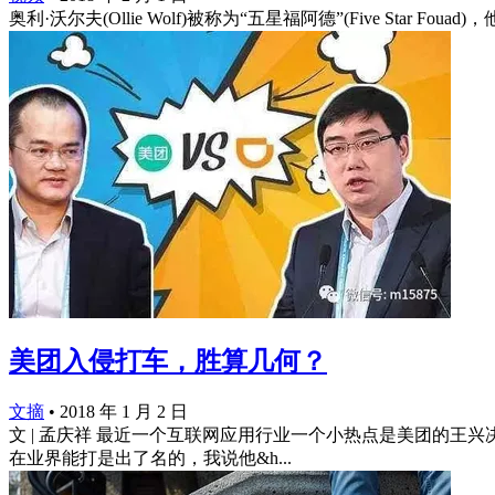
奥利·沃尔夫(Ollie Wolf)被称为“五星福阿德”(Five
美团入侵打车，胜算几何？
文摘
•
2018 年 1 月 2 日
文 | 孟庆祥 最近一个互联网应用行业一个小热点是美团的
在业界能打是出了名的，我说他&h...