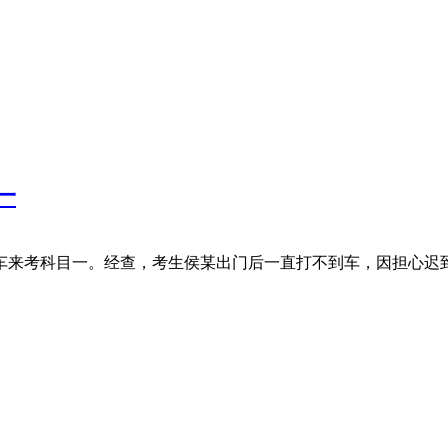
一
车来考科目一。经查，考生侯某出门后一直打不到车，因担心迟到