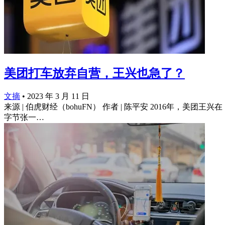
美团打车放弃自营，王兴也急了？
文摘
•
2023 年 3 月 11 日
来源 | 伯虎财经（bohuFN） 作者 | 陈平安 2016
字节张一…