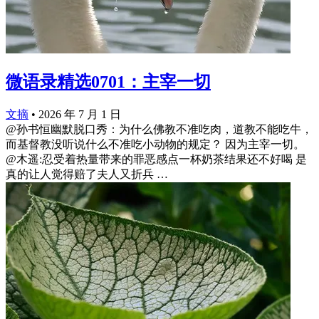
微语录精选0701：主宰一切
文摘
•
2026 年 7 月 1 日
@孙书恒幽默脱口秀：为什么佛教不准吃肉，道教不能吃牛，
而基督教没听说什么不准吃小动物的规定？ 因为主宰一切。
@木遥:忍受着热量带来的罪恶感点一杯奶茶结果还不好喝 是
真的让人觉得赔了夫人又折兵 ​​​…