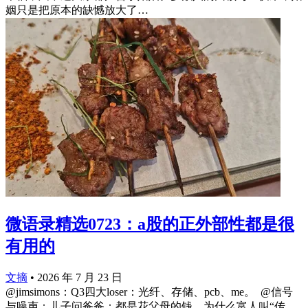
姻只是把原本的缺憾放大了…
微语录精选0723：a股的正外部性都是很
有用的
文摘
•
2026 年 7 月 23 日
@jimsimons：Q3四大loser：光纤、存储、pcb、me。 ​​​ @信号
与噪声：儿子问爸爸：都是花父母的钱，为什么富人叫“传