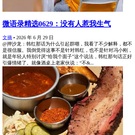
微语录精选0629：没有人惹我生气
文摘
•
2026 年 6 月 29 日
@押沙龙：韩红那话为什么引起群嘲，我看了不少解释，都不
是很信服。我倒觉得这事不是针对韩红，也不是针对冯小刚，
就是年轻人特别讨厌“给我个面子”这个说法，韩红那句话正好
引爆情绪了。就像酒桌上老家伙说：“不&...