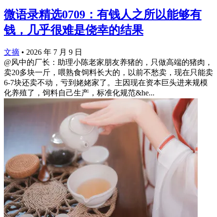
微语录精选0709：有钱人之所以能够有
钱，几乎很难是侥幸的结果
文摘
•
2026 年 7 月 9 日
@风中的厂长：助理小陈老家朋友养猪的，只做高端的猪肉，
卖20多块一斤，喂熟食饲料长大的，以前不愁卖，现在只能卖
6-7块还卖不动，亏到姥姥家了。主因现在资本巨头进来规模
化养殖了，饲料自己生产，标准化规范&he...