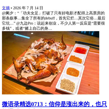
文摘
•
2026 年 7 月 14 日
@阑夕：“「功夫女足」打破了只有好电影才配得上高票房的
那条叙事…集全了所有的debuff，首先它烂…其次它俗…最后
它坑…” @九边Pro：说起来创业，不少人第一反应是“需要很
多钱”，或者“赌上自己的身…
微语录精选0713：信仰是涨出来的，也只