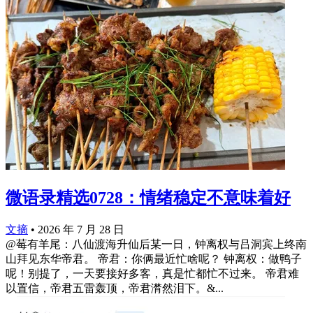
微语录精选0728：情绪稳定不意味着好
文摘
•
2026 年 7 月 28 日
@莓有羊尾：八仙渡海升仙后某一日，钟离权与吕洞宾上终南
山拜见东华帝君。 帝君：你俩最近忙啥呢？ 钟离权：做鸭子
呢！别提了，一天要接好多客，真是忙都忙不过来。 帝君难
以置信，帝君五雷轰顶，帝君潸然泪下。&...