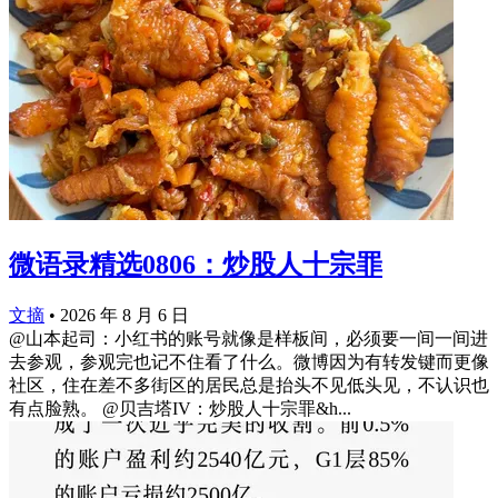
微语录精选0806：炒股人十宗罪
文摘
•
2026 年 8 月 6 日
@山本起司：小红书的账号就像是样板间，必须要一间一间进
去参观，参观完也记不住看了什么。微博因为有转发键而更像
社区，住在差不多街区的居民总是抬头不见低头见，不认识也
有点脸熟。 @贝吉塔IV：炒股人十宗罪&h...