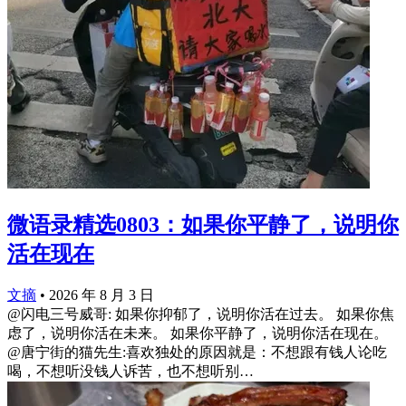
微语录精选0803：如果你平静了，说明你
活在现在
文摘
•
2026 年 8 月 3 日
@闪电三号威哥: 如果你抑郁了，说明你活在过去。 如果你焦
虑了，说明你活在未来。 如果你平静了，说明你活在现在。
@唐宁街的猫先生:喜欢独处的原因就是：不想跟有钱人论吃
喝，不想听没钱人诉苦，也不想听别…