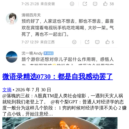
微语录精选0730：都是自我感动罢了
文摘
•
2026 年 7 月 30 日
@落魄的三叔：A股真TM是人类社会缩影，一遇到天灾人祸
就轮到我们老登上了。 ​​​ @有个梨GPT：普通人对经济学的态
度一般分为这样几个阶段： 1 穷的时候对经济学漠不关心 2 赚
了点小钱，开始注意经…