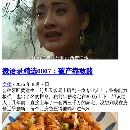
微语录精选0807：破产靠敢赌
文摘
•
2026 年 8 月 7 日
@种牙匠黄建生：前几天饭局上聊到一位专业人士，业务能力
极强，也出了名的拼命。税前年薪稳定在200万上下，胆识过
人，几年前，直接上车了一套两三千万的豪宅。没想到现在房
价近乎腰斩，每个月房贷压得他喘不过气&...