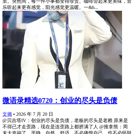
里。突然间，每一件小事都变得珍贵。咖啡尝起来更美味，音
乐听起来更有感觉，阳光感觉更温暖。一&h...
微语录精选0720：创业的尽头是负债
文摘
•
2026 年 7 月 20 日
@贝吉塔IV：创业的尽头是负债，老板的尽头是老赖 原来是
不得已才走歪路，现在是连歪路上都挤满了人 @推拿熊：周
末太幸福了。平静，自然，舒适，不必痛恨自己，也不必怀疑