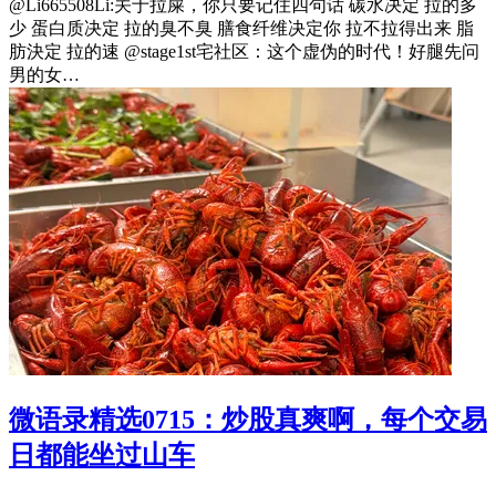
@Li665508Li:关于拉屎，你只要记住四句话 碳水决定 拉的多
少 蛋白质决定 拉的臭不臭 膳食纤维决定你 拉不拉得出来 脂
肪決定 拉的速 @stage1st宅社区：这个虚伪的时代！好腿先问
男的女…
微语录精选0715：炒股真爽啊，每个交易
日都能坐过山车