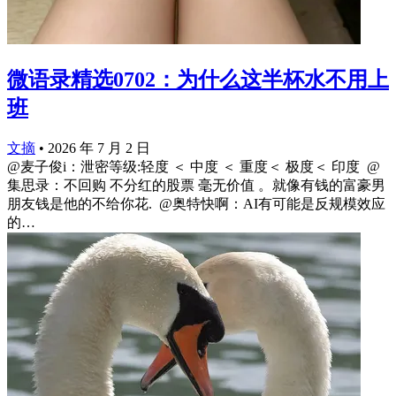
微语录精选0702：为什么这半杯水不用上
班
文摘
•
2026 年 7 月 2 日
@麦子俊i：泄密等级:轻度 ＜ 中度 ＜ 重度＜ 极度＜ 印度 ​​​ @
集思录：不回购 不分红的股票 毫无价值 。就像有钱的富豪男
朋友钱是他的不给你花. ​​​ @奥特快啊：AI有可能是反规模效应
的…