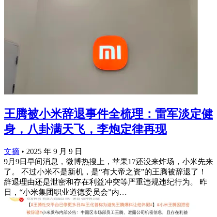
王腾被小米辞退事件全梳理：雷军淡定健
身，八卦满天飞，李炮定律再现
文摘
•
2025 年 9 月 9 日
9月9日早间消息，微博热搜上，苹果17还没来炸场，小米先来
了。 不过小米不是新机，是“有大帝之资”的王腾被辞退了！
辞退理由还是泄密和存在利益冲突等严重违规违纪行为。 昨
日，“小米集团职业道德委员会”内…