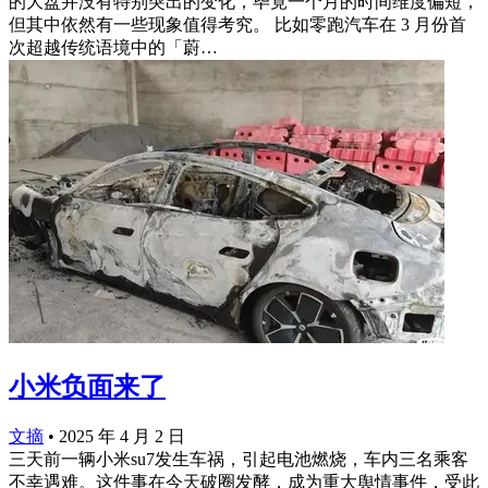
的大盘并没有特别突出的变化，毕竟一个月的时间维度偏短，
但其中依然有一些现象值得考究。 比如零跑汽车在 3 月份首
次超越传统语境中的「蔚…
小米负面来了
文摘
•
2025 年 4 月 2 日
三天前一辆小米su7发生车祸，引起电池燃烧，车内三名乘客
不幸遇难。这件事在今天破圈发酵，成为重大舆情事件，受此