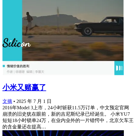
小米又赌赢了
文摘
•
2025 年 7 月 1 日
2016年Model 3上市，24小时斩获11.5万订单，中文预定官网
崩溃的旧史犹在眼前，新的吉尼斯纪录已经诞生。 小米YU7
短短18小时锁单24万，在业内业外的一片错愕中，北京欠车王
的含金量还在提高…