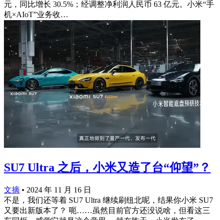
元，同比增长 30.5%；经调整净利润人民币 63 亿元。小米“⼿
机×AIoT”业务收…
SU7 Ultra 之后，小米又造了台“仰望”？
文摘
•
2024 年 11 月 16 日
不是，我们还等着 SU7 Ultra 继续刷纽北呢，结果你小米 SU7
又要出新版本了？ 呃……虽然目前官方还没说啥，但看这三