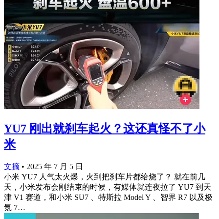
YU7 刚出就刹车起火？这还真怪不了小
米
文摘
•
2025 年 7 月 5 日
小米 YU7 人气太火爆，火到把刹车片都给烧了？ 就在前几
天，小米发布会刚结束的时候，有媒体就连夜拉了 YU7 到天
津 V1 赛道，和小米 SU7 、特斯拉 Model Y 、智界 R7 以及极
氪 7…