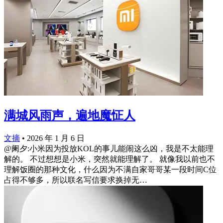
满城风雨声，遍地魔怔人
文摘
•
2026 年 1 月 6 日
@阑夕:小米因为投放KOL的事儿能闹这么凶，我是不太能理
解的。 不过想想是小米，突然就能理解了。 就像我以前也不
理解饭圈的那种文化，什么因为不满自家哥哥某一段时间C位
占得不够多，所以联名写信要求换掉无…