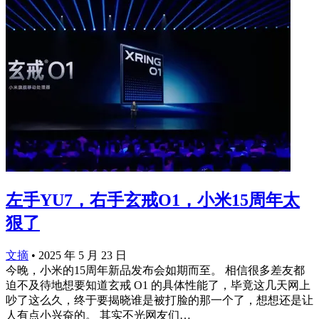
左手YU7，右手玄戒O1，小米15周年太
狠了
文摘
•
2025 年 5 月 23 日
今晚，小米的15周年新品发布会如期而至。 相信很多差友都
迫不及待地想要知道玄戒 O1 的具体性能了，毕竟这几天网上
吵了这么久，终于要揭晓谁是被打脸的那一个了，想想还是让
人有点小兴奋的。 其实不光网友们…