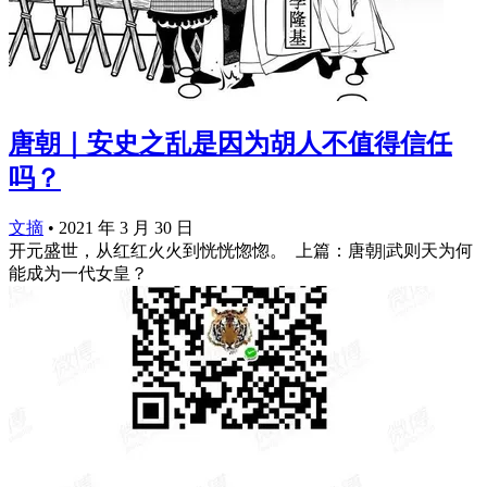
唐朝｜安史之乱是因为胡人不值得信任
吗？
文摘
•
2021 年 3 月 30 日
开元盛世，从红红火火到恍恍惚惚。 ​​​​ 上篇：唐朝|武则天为何
能成为一代女皇？