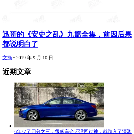
迅哥的《安史之乱》九篇全集，前因后果
都说明白了
文摘
•
2019 年 9 月 10 日
近期文章
6年少了四分之三，很多车企还没回过神，就跌入了深渊