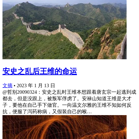
安史之乱后王维的命运
文摘
•
2023 年 1 月 13 日
@哲别20090324：安史之乱时王维本想跟着唐玄宗一起逃到成
都去，但是没跟上，被叛军俘虏了。安禄山知道王维是大才
子，要他在自己手下做官。一向温文尔雅的王维不知如何反
抗，便服了泻药称病，又假装自己的喉…