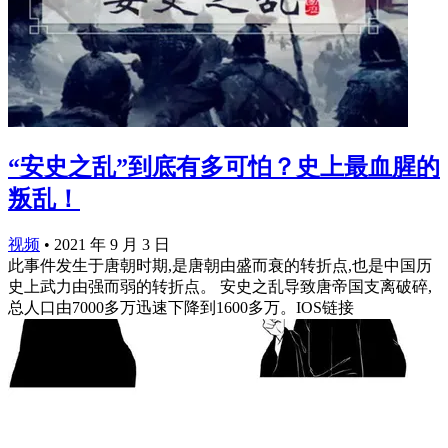
“安史之乱”到底有多可怕？史上最血腥的
叛乱！
视频
•
2021 年 9 月 3 日
此事件发生于唐朝时期,是唐朝由盛而衰的转折点,也是中国历
史上武力由强而弱的转折点。 安史之乱导致唐帝国支离破碎,
总人口由7000多万迅速下降到1600多万。IOS链接