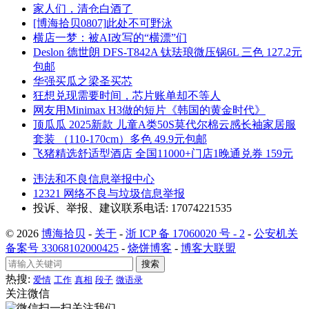
家人们，清仓白酒了
[博海拾贝0807]此处不可野泳
横店一梦：被AI改写的“横漂”们
Deslon 德世朗 DFS-T842A 钛珐琅微压锅6L 三色 127.2元
包邮
华强买瓜之梁圣买芯
狂想兑现需要时间，芯片账单却不等人
网友用Minimax H3做的短片《韩国的黄金时代》
顶瓜瓜 2025新款 儿童A类50S莫代尔棉云感长袖家居服
套装 （110-170cm）多色 49.9元包邮
飞猪精选舒适型酒店 全国11000+门店1晚通兑券 159元
违法和不良信息举报中心
12321 网络不良与垃圾信息举报
投诉、举报、建议联系电话: 17074221535
© 2026
博海拾贝
-
关于
-
浙 ICP 备 17060020 号 - 2
-
公安机关
备案号 33068102000425
-
烧饼博客
-
博客大联盟
搜索
热搜:
爱情
工作
真相
段子
微语录
关注微信