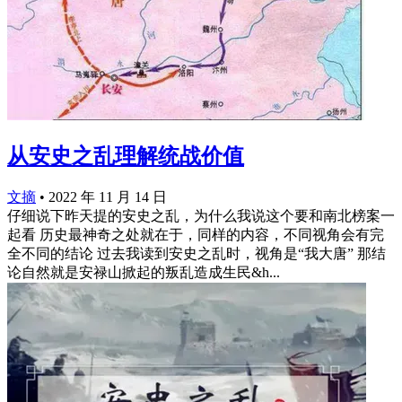
从安史之乱理解统战价值
文摘
•
2022 年 11 月 14 日
仔细说下昨天提的安史之乱，为什么我说这个要和南北榜案一
起看 历史最神奇之处就在于，同样的内容，不同视角会有完
全不同的结论 过去我读到安史之乱时，视角是“我大唐” 那结
论自然就是安禄山掀起的叛乱造成生民&h...