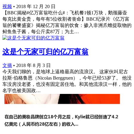
视频
•
2018 年 12 月 20 日
【BBC揭秘#亿万富翁吃什么#：飞机餐1顿1万块，鹅颈藤壶
每克比黄金贵，每年有5位收割者丧命】BBC纪录片《亿万富
翁的饕餮盛宴》揭秘亿万富翁的饮食：掺入非洲爪蟾提取物的
鲟鱼鱼子酱，每公斤卖87万；为土…
这是个无家可归的亿万富翁
文摘
•
2018 年 8 月 3 日
今天我们聊的，是地球上逼格最高的流浪汉。 这家伙叫尼古
拉斯·伯格鲁恩（Nicolas Berggruen），今年已经53岁了。 他没
车没房没老婆，也没有固定居住地。和其他流浪汉一样，他的
名字也被美国政…