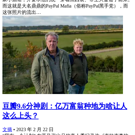
而这就是大名鼎鼎的PayPal Mafia（俗称PayPal黑手党），而
这张照片的流出…
豆瓣9.6分神剧：亿万富翁种地为啥让人
这么上头？
文摘
•
2023 年 2 月 22 日