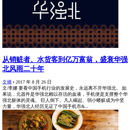
从销赃者、水货客到亿万富翁，盛衰华强
北风雨二十年
文摘
•
2017 年 8 月 26 日
文/李娜 要看中国手机行业的发展史，永远离不开华强北。 如
果说，元器件是华强北赖以存活的血液，手机便是支撑整个华
强北躯体的灵魂。 巨人倒下、凡人崛起、弱小蝼蚁成为中坚
力量，华强北人经历见证了中国手机市&...