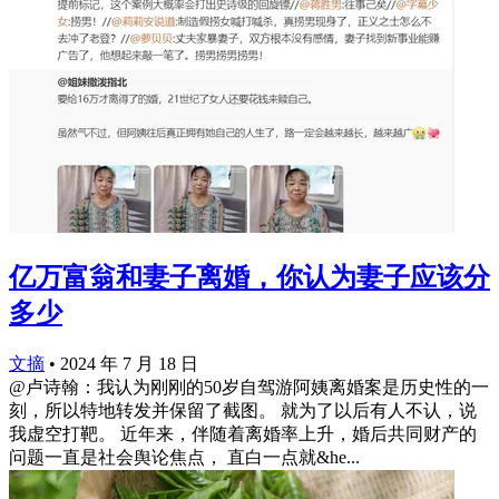
亿万富翁和妻子离婚，你认为妻子应该分
多少
文摘
•
2024 年 7 月 18 日
@卢诗翰：我认为刚刚的50岁自驾游阿姨离婚案是历史性的一
刻，所以特地转发并保留了截图。 就为了以后有人不认，说
我虚空打靶。 近年来，伴随着离婚率上升，婚后共同财产的
问题一直是社会舆论焦点， 直白一点就&he...