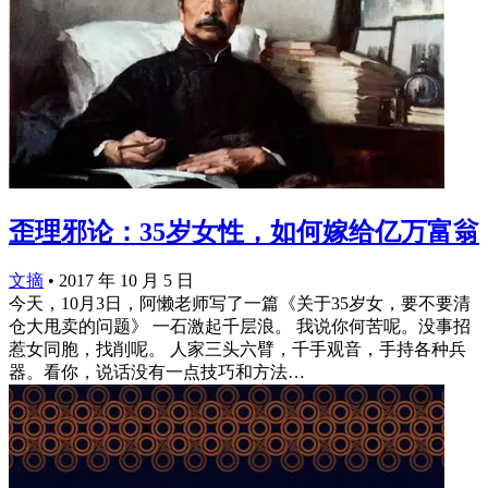
歪理邪论：35岁女性，如何嫁给亿万富翁
文摘
•
2017 年 10 月 5 日
今天，10月3日，阿懒老师写了一篇《关于35岁女，要不要清
仓大甩卖的问题》 一石激起千层浪。 我说你何苦呢。没事招
惹女同胞，找削呢。 人家三头六臂，千手观音，手持各种兵
器。看你，说话没有一点技巧和方法…