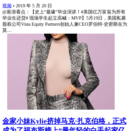
视频
•
2019 年 5 月 20 日
@新浪看点：【史上“最壕”毕业演讲！#美国亿万富翁为所有
毕业生还贷# 现场学生起立高喊：MVP】5月19日，美国私募
股权公司Vista Equity Partners创始人兼CEO罗伯特·史密斯在为
莫…
金家小妹Kylie挤掉马克·扎克伯格，正式
成为了福布斯榜上“最年轻的白手起家亿