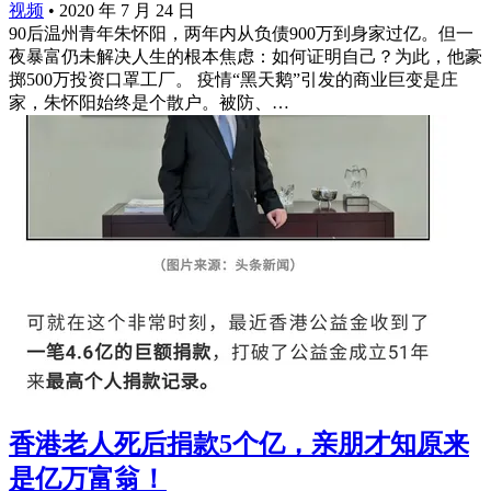
视频
•
2020 年 7 月 24 日
90后温州青年朱怀阳，两年内从负债900万到身家过亿。但一
夜暴富仍未解决人生的根本焦虑：如何证明自己？为此，他豪
掷500万投资口罩工厂。 疫情“黑天鹅”引发的商业巨变是庄
家，朱怀阳始终是个散户。被防、…
香港老人死后捐款5个亿，亲朋才知原来
是亿万富翁！