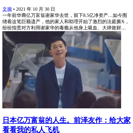
文摘
•
2021 年 10 月 30 日
一年前华裔亿万富翁谢家华去世，留下8.5亿净资产…如今围
绕着这笔巨额遗产，他的家人和助理开始了激烈的法庭撕X，
纷纷指责对方利用谢家华的毒瘾从他身上吸血、大肆敛财… ​​​
日本亿万富翁的人生。前泽友作：给大家
看看我的私人飞机