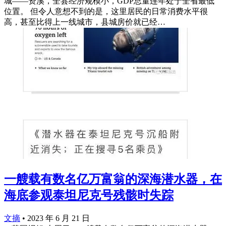
城——资溪，全县经济规模小，GDP总量连年处于全省最低
位置。 但令人意想不到的是，这里居民的日常消费水平很
高，甚至比得上一线城市，县城房价就已经…
一艘载有数名亿万富翁的深海潜水器，在
海底参观泰坦尼克号残骸时失踪
文摘
•
2023 年 6 月 21 日