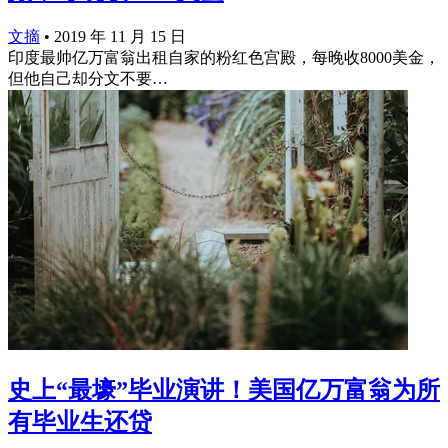
文摘
•
2019 年 11 月 15 日
印度最帅亿万富翁出租自家的粉红色宫殿，每晚收8000美金，
但他自己却分文不要…
史上“最壕”毕业演讲！美国亿万富翁为所
有毕业生还贷