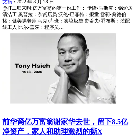
文摘
•
2022 年 8 月 28 日
@打工归来啊:亿万富翁的第一份工作： 伊隆•马斯克：锅炉房
清洁工 奥普拉：杂货店员 沃伦•巴菲特：报童 雪莉•桑德伯
格：健美操老师 马克•库班：卖垃圾袋 史蒂夫•乔布斯：装配
线工人 比尔•盖茨：程序员…
前华裔亿万富翁谢家华去世，留下8.5亿
净资产，家人和助理激烈的撕X