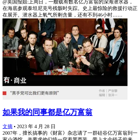
@英国报姐:上周日，一艘载有数名亿万富翁的深海潜水器，
在海底参观泰坦尼克号残骸时失踪。史上最惊险的救援行动正
在展开。潜水器上氧气所剩含量，还有不到46小时…… ​​​
如果我的同事都是亿万富翁
文摘
•
2023 年 4 月 28 日
2007年，擅长搞事的《财富》杂志请了一群硅谷亿万富翁到一
家小酒馆，并要求他们统一穿着黑西装、带上大金链子前来。