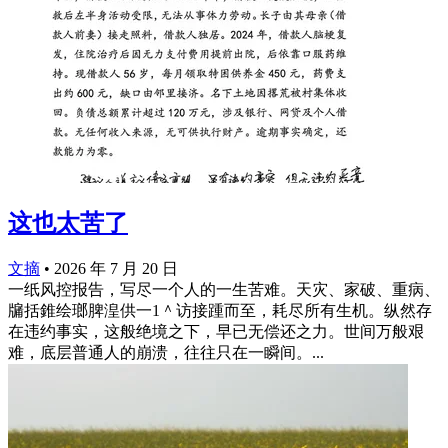
这也太苦了
文摘
•
2026 年 7 月 20 日
一纸风控报告，写尽一个人的一生苦难。天灾、家破、重病、
牖括錐绘瑯脾湟供一1＾访接踵而至，耗尽所有生机。纵然存
在违约事实，这般绝境之下，早已无偿还之力。世间万般艰
难，底层普通人的崩溃，往往只在一瞬间。...