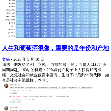
人生和葡萄酒很像，重要的是年份和产地
文摘
•
2025 年 5 月 10 日
我把上图发给了AI，它说： 并非年龄问题，而是人口和经济
周期问题​。 ​​60后的机遇：20%首付在房子上去获得10倍涨
幅，文凭社会和就业低竞争蓝海，生出了85后到95前代际，如
今是社会中流砥柱，养老…