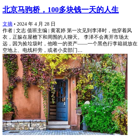
北京马驹桥，100多块钱一天的人生
文摘
•
2024 年 4 月 28 日
作者 | 文志 值班主编 | 黄茗婷 第一次见到李泽时，他穿着风
衣，正躲在屋檐下和周围的人聊天。 李泽不会离开市场太
远，因为捡垃圾时，他唯一的资产——一个黑色行李箱就放在
空地上、电线杆旁，或者小卖部门…