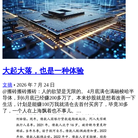
大起大落，也是一种体验
文摘
•
2026 年 7 月 24 日
@搬砖搬砖搬砖：人的欲望是无限的。 4月底满仓满融梭哈半
导体，到6月底已经赚200多万了。本来炒股就是想着改善一下
生活，计划是能赚100万我就清仓去首付买房了，毕竟30多
了，一个人在上海飘着也不事儿。…