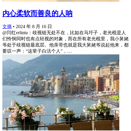
内心柔软而善良的人呐
文摘
•
2024 年 8 月 16 日
@闫红erlintu：歧视链无处不在，比如在马圩子，老光棍是人
们怜悯同时也有点轻视的对象，而在所有老光棍里，我小舅姥
爷处于歧视链最底层。他亲哥也就是我大舅姥爷说起他来，都
要叹一声：“这辈子白活个人”，…