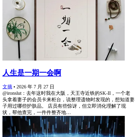
人生是一期一会啊
文摘
•
2026 年 7 月 27 日
@ironslut：去年这时我在大阪，天王寺近铁的SK-II，一个老
头拿着妻子的会员卡来柜台，说整理遗物时发现的，想知道妻
子用过哪些护肤品。 店员有些惊讶，但立即消化理解了现
状，帮他查完，一件件整齐地…