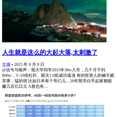
人生就是这么的大起大落,太刺激了
文摘
•
2025 年 9 月 9 日
@信号与噪声：我大学同学2015年30w入市，几个月干到
800w，5~10倍杠杆。股灾1.0前成功逃顶 有的投资人的确天赋
异禀，猛的很 比如日本有个哥们儿，20年熊市白手起家都能
赚几百亿日元 A股也有…